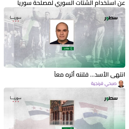
عن استخدام الشتات السوري لمصلحة سوريا
انتهى الأسد… فلننه أثره معاً
صبحي فرنجية