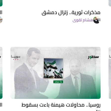
مذكرات ثورية.. زلزال دمشق
ا
هشام تقوى
روسيا.. محاولات هيمنة باءت بسقوط
ال