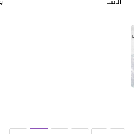
الأسد
و