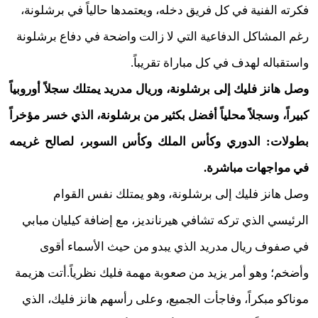
فكرته الفنية في كل فريق دخله، ويعتمدها حالياً في برشلونة،
رغم المشاكل الدفاعية التي لا زالت واضحة في دفاع برشلونة
واستقباله لهدف في كل مباراة تقريباً.
وصل هانز فليك إلى برشلونة، وريال مدريد يمتلك سجلاً أوروبياً
كبيراً، وسجلاً محلياً أفضل بكثير من برشلونة، الذي خسر مؤخراً
بطولات: الدوري وكأس الملك وكأس السوبر، لصالح غريمه
في مواجهات مباشرة.
وصل هانز فليك إلى برشلونة، وهو يمتلك نفس القوام
الرئيسي الذي تركه تشافي هيرنانديز، مع إضافة كيليان مبابي
في صفوف ريال مدريد الذي يبدو من حيث الأسماء أقوى
وأضخم؛ وهو أمر يزيد من صعوبة مهمة فليك نظرياً.أتت هزيمة
موناكو مبكراً، وفاجأت الجميع، وعلى رأسهم هانز فليك، الذي