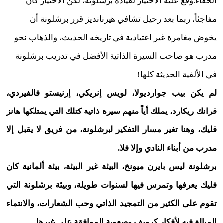
الخفاء.وقع عليه الاختيار لقيادة برشلونة، لكن الاختيار كان
مفاجئاً، ربما بعد رحيل تشافي هيرنانديز قرر برشلونة أن
يخوض مغامرة غير اعتيادية في تاريخه الحديث، والذهاب نحو
مدرب هو صاحب السيرة الذاتية الأفضل في تدريب برشلونة
في الألفية الحديثة كلها!
لم يكن بيب جوارديولا، لويس إنريكي، إرنيستو فالفيردي،
فرانك ريكارد، يملك أياً منهم سيرة ذاتية كتلك التي يمتلكها هانز
فليك، وهنا تغير مسار التفكير لبرشلونة، من فريق لا يقبل إلا
مدرب من أبناء النادي وإلا فلا.
برشلونة ليس بايرن ميونخ، البيئة غير البيئة، بيئة ألمانية كان
فليك يعرفها وتمرس فيها لسنوات طويلة، وبيئة برشلونة التي
تقوم على الكثير من التمجيد الذاتي وحب الشعارات، والانتماء
المبالغ فيه لأفكار كرويف وصعوبة الموافقة على غيرها.