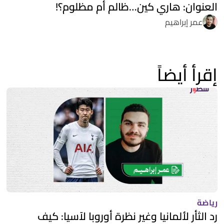
العنوان: هاري كين…ظالم أم مظلوم؟!
عمر إبراهيم
إقرأ أيضاً
رياضة
رد الثأر لألمانيا وغير نظرة أوروبا لآسيا: كيف