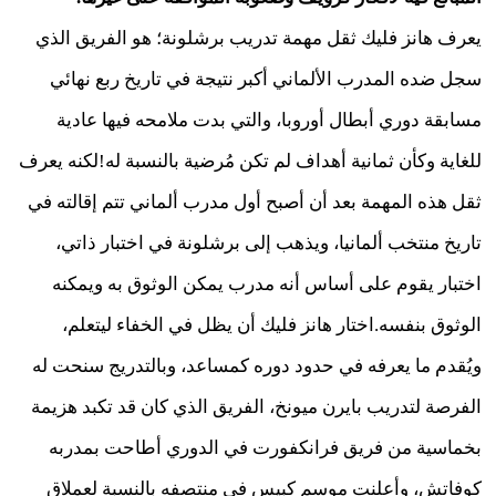
يعرف هانز فليك ثقل مهمة تدريب برشلونة؛ هو الفريق الذي
سجل ضده المدرب الألماني أكبر نتيجة في تاريخ ربع نهائي
مسابقة دوري أبطال أوروبا، والتي بدت ملامحه فيها عادية
للغاية وكأن ثمانية أهداف لم تكن مُرضية بالنسبة له!لكنه يعرف
ثقل هذه المهمة بعد أن أصبح أول مدرب ألماني تتم إقالته في
تاريخ منتخب ألمانيا، ويذهب إلى برشلونة في اختبار ذاتي،
اختبار يقوم على أساس أنه مدرب يمكن الوثوق به ويمكنه
الوثوق بنفسه.اختار هانز فليك أن يظل في الخفاء ليتعلم،
ويُقدم ما يعرفه في حدود دوره كمساعد، وبالتدريج سنحت له
الفرصة لتدريب بايرن ميونخ، الفريق الذي كان قد تكبد هزيمة
بخماسية من فريق فرانكفورت في الدوري أطاحت بمدربه
كوفاتش، وأعلنت موسم كبيس في منتصفه بالنسبة لعملاق