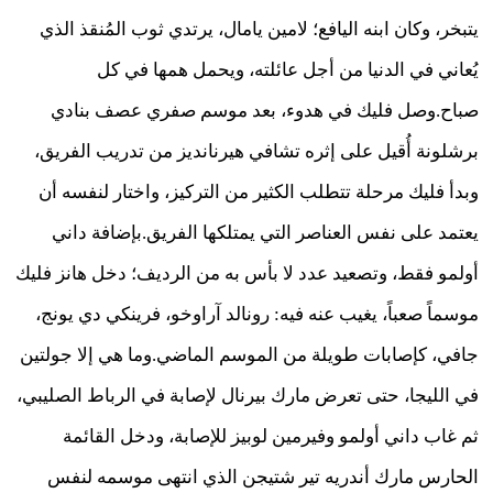
يتبخر، وكان ابنه اليافع؛ لامين يامال، يرتدي ثوب المُنقذ الذي
يُعاني في الدنيا من أجل عائلته، ويحمل همها في كل
صباح.وصل فليك في هدوء، بعد موسم صفري عصف بنادي
برشلونة أُقيل على إثره تشافي هيرنانديز من تدريب الفريق،
وبدأ فليك مرحلة تتطلب الكثير من التركيز، واختار لنفسه أن
يعتمد على نفس العناصر التي يمتلكها الفريق.بإضافة داني
أولمو فقط، وتصعيد عدد لا بأس به من الرديف؛ دخل هانز فليك
موسماً صعباً، يغيب عنه فيه: رونالد آراوخو، فرينكي دي يونج،
جافي، كإصابات طويلة من الموسم الماضي.وما هي إلا جولتين
في الليجا، حتى تعرض مارك بيرنال لإصابة في الرباط الصليبي،
ثم غاب داني أولمو وفيرمين لوبيز للإصابة، ودخل القائمة
الحارس مارك أندريه تير شتيجن الذي انتهى موسمه لنفس