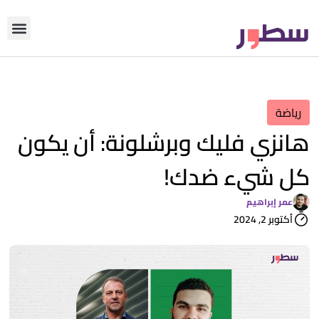
دوّن معنا
من نحن؟
رأي التحري
رياضة
هانزي فليك وبرشلونة: أن يكون
كل شيء ضدك!
عمر إبراهيم
أكتوبر 2, 2024