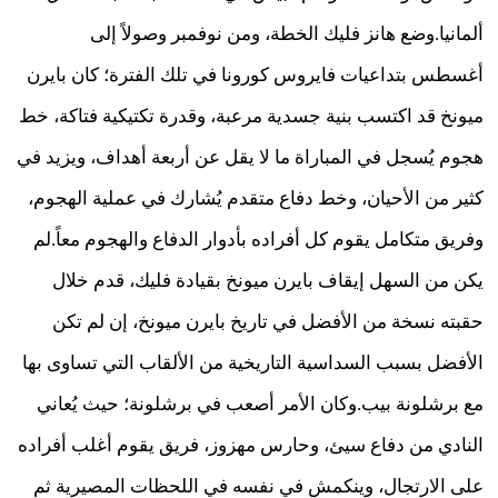
ألمانيا.وضع هانز فليك الخطة، ومن نوفمبر وصولاً إلى
أغسطس بتداعيات فايروس كورونا في تلك الفترة؛ كان بايرن
ميونخ قد اكتسب بنية جسدية مرعبة، وقدرة تكتيكية فتاكة، خط
هجوم يُسجل في المباراة ما لا يقل عن أربعة أهداف، ويزيد في
كثير من الأحيان، وخط دفاع متقدم يُشارك في عملية الهجوم،
وفريق متكامل يقوم كل أفراده بأدوار الدفاع والهجوم معاً.لم
يكن من السهل إيقاف بايرن ميونخ بقيادة فليك، قدم خلال
حقبته نسخة من الأفضل في تاريخ بايرن ميونخ، إن لم تكن
الأفضل بسبب السداسية التاريخية من الألقاب التي تساوى بها
مع برشلونة بيب.وكان الأمر أصعب في برشلونة؛ حيث يُعاني
النادي من دفاع سيئ، وحارس مهزوز، فريق يقوم أغلب أفراده
على الارتجال، وينكمش في نفسه في اللحظات المصيرية ثم