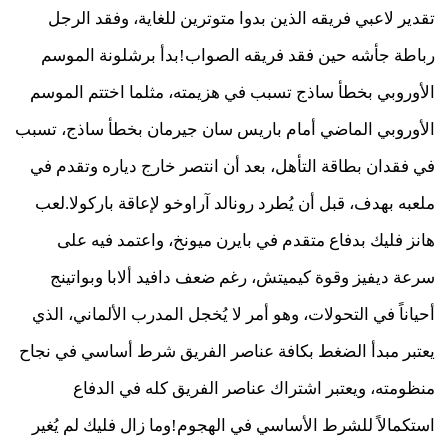
تقدير لاعبي فريقه الذين بدوا متوترين للغاية، وفقد الرجل
رباطة جأشه حين فقد فريقه الصواب!بدأ برشلونة الموسم
الأوروبي بخطأ ساذج تسبب في هزيمته، مثلما اختتم الموسم
الأوروبي الماضي أمام باريس سان جيرمان بخطأ ساذج، تسبب
في فقدان بطاقة التأهل، بعد أن انتصر خارج دياره وتقدم في
ملعبه بهدف، قبل أن يُطرد رونالد آراوخو لإعاقة باركولا.لعب
هانز فليك بدفاع متقدم في بايرن ميونخ، واعتمد فيه على
سرعة ديفيز وقوة كيميتش، رغم ضعف دافيد ألابا وبواتينج
أحياناً في التحولات، وهو أمر لا يُخجل المدرب الألماني، الذي
يعتبر مبدأ الضغط بكافة عناصر الفريق شرط أساسي في نجاح
منظومته، ويعتبر اشتراك عناصر الفريق كله في الدفاع
استكمالاً للشرط الأساسي في الهجوم!وما زال فليك لم يُغير