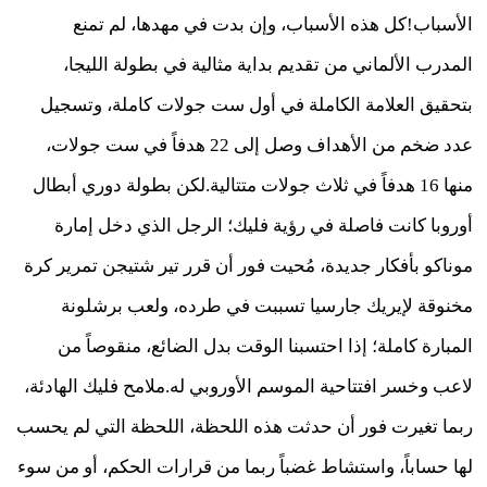
الأسباب!كل هذه الأسباب، وإن بدت في مهدها، لم تمنع
المدرب الألماني من تقديم بداية مثالية في بطولة الليجا،
بتحقيق العلامة الكاملة في أول ست جولات كاملة، وتسجيل
عدد ضخم من الأهداف وصل إلى 22 هدفاً في ست جولات،
منها 16 هدفاً في ثلاث جولات متتالية.لكن بطولة دوري أبطال
أوروبا كانت فاصلة في رؤية فليك؛ الرجل الذي دخل إمارة
موناكو بأفكار جديدة، مُحيت فور أن قرر تير شتيجن تمرير كرة
مخنوقة لإيريك جارسيا تسببت في طرده، ولعب برشلونة
المبارة كاملة؛ إذا احتسبنا الوقت بدل الضائع، منقوصاً من
لاعب وخسر افتتاحية الموسم الأوروبي له.ملامح فليك الهادئة،
ربما تغيرت فور أن حدثت هذه اللحظة، اللحظة التي لم يحسب
لها حساباً، واستشاط غضباً ربما من قرارات الحكم، أو من سوء