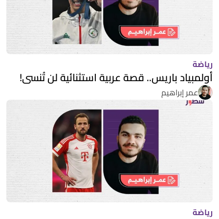
رياضة
أولمبياد باريس.. قصة عربية استثنائية لن تُنسى!
عمر إبراهيم
رياضة