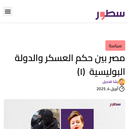
دوّن معنا
من نحن؟
رأي التحري
سياسة
مصر بين حكم العسكر والدولة
البوليسية (١)
رشا قنديل
أبريل 4, 2025