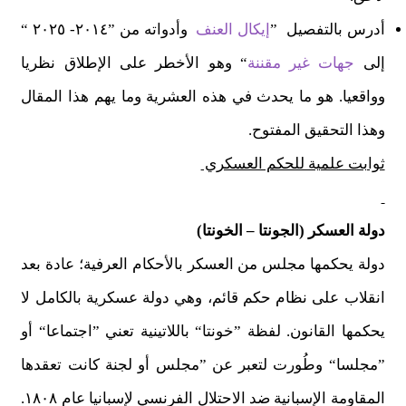
أدرس بالتفصيل ”
إيكال العنف
وأدواته من ”٢٠١٤- ٢٠٢٥ “
إلى
جهات غير مقننة
“ وهو الأخطر على الإطلاق نظريا
وواقعيا. هو ما يحدث في هذه العشرية وما يهم هذا المقال
وهذا التحقيق المفتوح.
ثوابت علمية للحكم العسكري
دولة العسكر (الجونتا – الخونتا)
دولة يحكمها مجلس من العسكر بالأحكام العرفية؛ عادة بعد
انقلاب على نظام حكم قائم، وهي دولة عسكرية بالكامل لا
يحكمها القانون. لفظة ”خونتا“ باللاتينية تعني ”اجتماعا“ أو
”مجلسا“ وطُورت لتعبر عن ”مجلس أو لجنة كانت تعقدها
المقاومة الإسبانية ضد الاحتلال الفرنسي لإسبانيا عام ١٨٠٨.