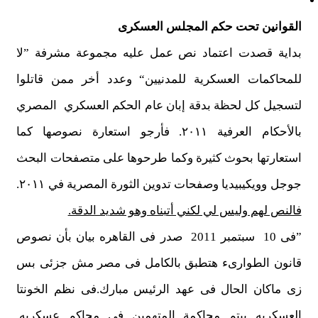
القوانين تحت حكم المجلس العسكرى
بداية قصدت اعتماد نص عمل عليه مجموعة مشرفة ”لا
للمحاكمات العسكرية للمدنيين“ وعدد أخر ممن قاتلوا
لتسجيل كل لحظة بدقة إبان عام الحكم العسكري المصري
بالأحكام العرفية ٢٠١١. فأرجو استعارة نصوصها كما
استعارتها بحوث كثيرة وكما طرحوها على متصفحات البحث
جوجل وويكيبيديا وصفحات تدوين الثورة المصرية في ٢٠١١.
فالنص لهم وليس لي لكني أتبناه وهو شديد الدقة.
”فى 10 سبتمبر 2011 صدر فى القاهره بيان بأن نصوص
قانون الطوارىء هتطبق بالكامل فى مصر مش جزئى بس
زى ماكان الحال فى عهد الرئيس مبارك.فى نظم الخونتا
العسكريه بيتم محاكمة المتهمين فى محاكم عسكريه.