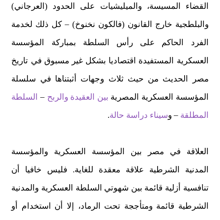
القضاء المسيسة، والميليشيات على الحدود (العرجاني)
والبلطجية خارج القانون (فالكون نخنوخ) – كل ذلك لخدمة
الفرد الحاكم على رأس السلطة بمباركة المؤسسة
العسكرية المستفيدة اقتصاديا بشكل غير مسبوق في تاريخ
مصر الحديث من حيث ثلاث وجهات أثبتناها في سلسلة
المؤسسة العسكرية المصرية
بين العقيدة والربح
–
السلطة
المطلقة
– و
سيناء دراسة حالة
.
العلاقة في مصر بين المؤسسة العسكرية والمؤسسة
المدنية الشرطية علاقة معقدة للغاية. فليس خافيا أن
تنافسية أزلية قائمة بين شهوتي السلطة العسكرية والمدنية
الشرطية قائمة ومتأججة تحت الرماد، إلا أن استخدام أو