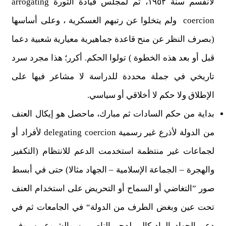
لأنفسم سنة ١٩٥٢، ثم لمجلس قيادة الثورة arrogating
coercion ولم يتخلوا عن رتبهم العسكرية ، وعلى أساسها
(بصرف النظر عن منح قاعدة جماهيرية معيارية شعبية دعما
قبل أو بعد هذه الخطوة ) تولوا الحكم. أكرر؛ هذا مجرد سرد
تاريخي في جملة محددة للدراسة لا مشاعر فيها على
الإطلاق ولا حكم لا أخلاقي أو سياسي.
بداية من حكم السادات ثم مبارك، ماحصل هو إيكال العنف
من الدولة لأذرع غير رسمية delegating coercion لأفراد أو
لجماعات غير منتظمة استخدمت الدعم للانتظام (التكفير
والهجرة – الجماعة الإسلامية – الجهاد مثالا) حتى في أبسط
صور ”التغاضي أو السماح أو التحريض على استخدام العنف
تحت عين وبغض الطرف من الدولة“ في الجامعات ثم في
دعم الجهاد الراديكالي لدحر الناصريين والشيوعيين. وفي