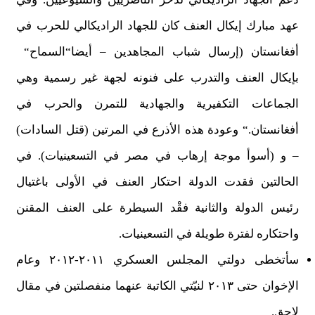
عهد مبارك إيكال العنف كان للجهاد الراديكالي للحرب في
أفغانستان (إرسال شباب المجاهدين – أيضا“السماح“
بإيكال العنف والتدرب على فنونه لجهة غير رسمية وهي
الجماعات التكفيرية والجهادية للتمرن والحرب في
أفغانستان.“ وعودة هذه الأذرع في المرتين (قتل السادات)
– و (أسوأ موجة إرهاب في مصر في التسعينيات). في
الحالتين فقدت الدولة احتكار العنف في الأولى باغتيال
رئيس الدولة والثانية فقْد السيطرة على العنف المقنن
واحتكاره لفترة طويلة في التسعينيات.
سأتخطى دولتي المجلس العسكري ٢٠١١-٢٠١٢ وعام
الإخوان حتى ٢٠١٣ لنيّتي الكاتبة عنهما منفصلتين في مقال
لاحق.