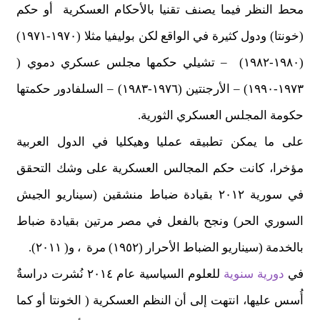
محط النظر فيما يصنف تقنيا بالأحكام العسكرية أو حكم
(خونتا) ودول كثيرة في الواقع لكن بوليفيا مثلا (١٩٧٠-١٩٧١)
(١٩٨٠-١٩٨٢) – تشيلي حكمها مجلس عسكري دموي (
١٩٧٣-١٩٩٠) – الأرجنتين (١٩٧٦-١٩٨٣) – السلفادور حكمتها
حكومة المجلس العسكري الثورية.
على ما يمكن تطبيقه عمليا وهيكليا في الدول العربية
مؤخرا، كانت حكم المجالس العسكرية على وشك التحقق
في سورية ٢٠١٢ بقيادة ضباط منشقين (سيناريو الجيش
السوري الحر) ونجح بالفعل في مصر مرتين بقيادة ضباط
بالخدمة (سيناريو الضباط الأحرار (١٩٥٢) مرة ، و( ٢٠١١).
في
دورية سنوية
للعلوم السياسية عام ٢٠١٤ نُشرت دراسةٌ
أُسس عليها، انتهت إلى أن النظم العسكرية ( الخونتا أو كما