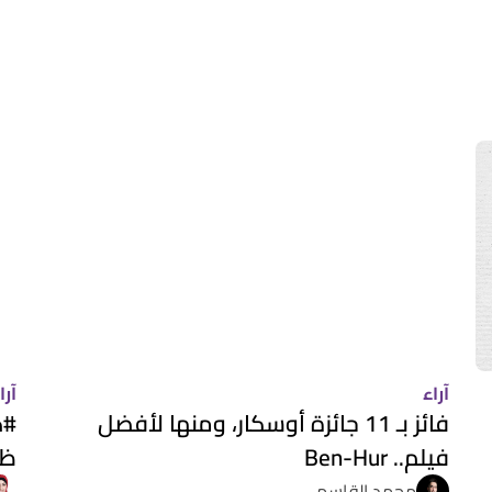
آراء
آرا
فائز بـ 11 جائزة أوسكار، ومنها لأفضل
#ك
فيلم.. Ben-Hur
ظن
محمد القاسمي