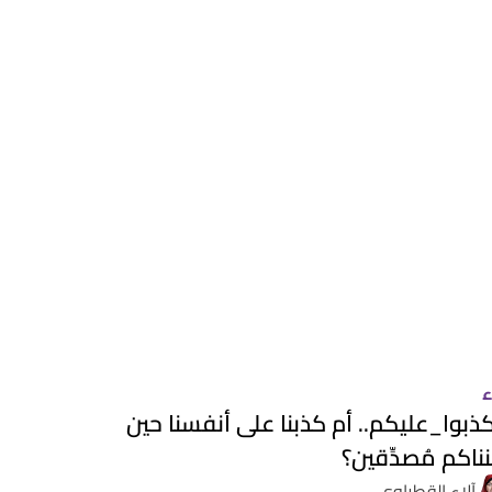
ء
ذبوا_عليكم.. أم كذبنا على أنفسنا حين
ناكم مُصدِّقين؟
آلاء القطراوي