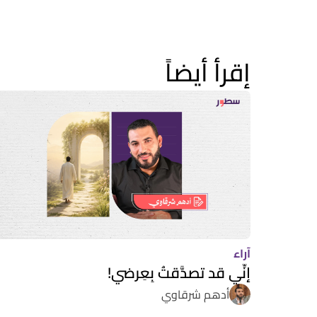
إقرأ أيضاً
آراء
إنِّي قد تصدَّقتُ بِعِرضي!
أدهم شرقاوي