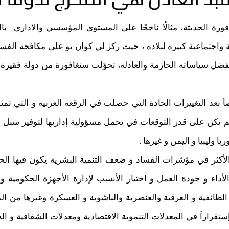
ورة الحديثة، مثالًا ناجحًا على المستوى المؤسسي والاداري با
اجتماعية كبيرة لبلاده ، حيث ركز لي كوان يو على مكافحة الفس
أن بفضل سياساته الحازمة والعادلة، تحوّلت سنغافورة من دولة فقير
َ بعد التغييرات الحادة التي حصلت في الرقعة العربية و التي تمث
لم تكن على قدر التوقعات في تحمل مسؤولية إدارتها لتوفير سبل ا
 وليبيا و اليمن و غيرها .
الأكثر في مؤشرات الفساد و ضعف التنمية البشرية يكون فيها الحك
أداء و جودة العمل و اختيار الأنسب لإدارة الأجهزة الحكومية والت
الطائفية و العرقية والعنصرية والباشوية و العسكرة وغيرها من الم
 إستقراراَ في المعدلات التنموية الاقتصادية ومعدلات الشفافية و 