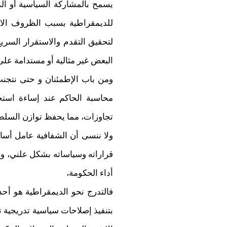
يسمح بالمشاركة السياسية أو ال
للديمقراطية بسبب الظروف الاقتص
لتحقيق التقدم والاستقرار السري
البعض غير مثالية أو مستدامة عل
ومن باب الإطمئنان و حتى نتجنب
محاسبة الحاكم عند إساءة استخ
تجاوزات، مما يحفظ توازن السلطة 
ولا ننسى أن الشفافية عامل أساس
قراراته وسياساته بشكل علني، وت
أداء الحكومة،
فالتدرج نحو الديمقراطية هو أحد 
بتنفيذ إصلاحات سياسية تدريجية 