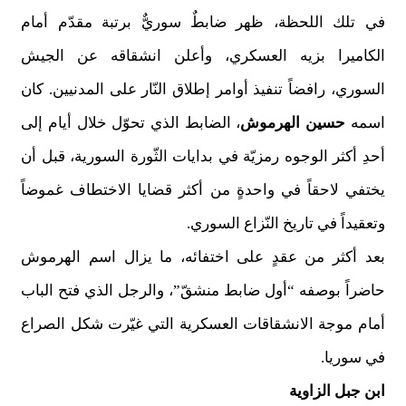
في تلك اللحظة، ظهر ضابطٌ سوريٌّ برتبة مقدّم أمام
الكاميرا بزيه العسكري، وأعلن انشقاقه عن الجيش
السوري، رافضاً تنفيذ أوامر إطلاق النّار على المدنيين. كان
اسمه
حسين الهرموش
، الضابط الذي تحوّل خلال أيام إلى
أحدِ أكثر الوجوه رمزيّة في بدايات الثّورة السورية، قبل أن
يختفي لاحقاً في واحدةٍ من أكثر قضايا الاختطاف غموضاً
وتعقيداً في تاريخ النّزاع السوري
.
بعد أكثر من عقدٍ على اختفائه، ما يزال اسم الهرموش
حاضراً بوصفه “أول ضابط منشقّ”، والرجل الذي فتح الباب
أمام موجة الانشقاقات العسكرية التي غيّرت شكل الصراع
في سوريا
.
ابن جبل الزاوية