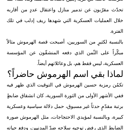
تحدّث مقرّبون عن تدمير منازل واعتقال عددٍ من أقاربه
خلال العمليات العسكرية التي شهدها ريف إدلب في تلك
الفترة
.
بالنسبة لكثيرٍ من السوريين، أصبحت قصة الهرموش مثالاً
مبكّراً على الثّمن الذي دفعه المنشقّون عن المؤسسة
العسكرية، ليس فقط هم، بل وعائلاتهم أيضاً
.
لماذا بقي اسم الهرموش حاضراً؟
تكمُن رمزية حسين الهرموش في التوقيت الذي ظهر فيه
ففي الأشهر الأولى من الثورة السورية، كان انشقاق ضابطٍ
برتبة مقدّمٍ حدثاً غير مسبوق، حمل دلالة سياسية وعسكرية
كبيرة، وبالنسبة لمؤيدي الاحتجاجات، مثل الهرموش صورة
الضابط الذي رفض توجيه سلاحه ضدّ المدنيين، ودفع حياته