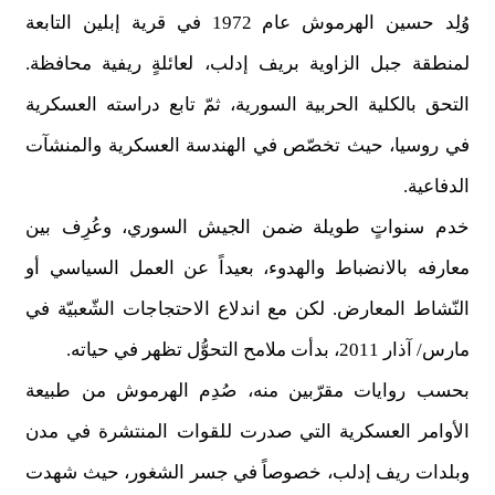
وُلِد حسين الهرموش عام 1972 في قرية إبلين التابعة
لمنطقة جبل الزاوية بريف إدلب، لعائلةٍ ريفية محافظة.
التحق بالكلية الحربية السورية، ثمّ تابع دراسته العسكرية
في روسيا، حيث تخصّص في الهندسة العسكرية والمنشآت
الدفاعية
.
خدم سنواتٍ طويلة ضمن الجيش السوري، وعُرِف بين
معارفه بالانضباط والهدوء، بعيداً عن العمل السياسي أو
النّشاط المعارض. لكن مع اندلاع الاحتجاجات الشّعبيّة في
مارس/ آذار 2011، بدأت ملامح التحوُّل تظهر في حياته
.
بحسب روايات مقرّبين منه، صُدِم الهرموش من طبيعة
الأوامر العسكرية التي صدرت للقوات المنتشرة في مدن
وبلدات ريف إدلب، خصوصاً في جسر الشغور، حيث شهدت