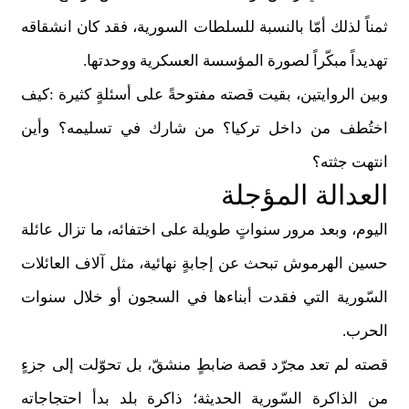
ثمناً لذلك أمّا بالنسبة للسلطات السورية، فقد كان انشقاقه
تهديداً مبكّراً لصورة المؤسسة العسكرية ووحدتها
.
وبين الروايتين، بقيت قصته مفتوحةً على أسئلةٍ كثيرة
:
كيف
اختُطف من داخل تركيا؟ من شارك في تسليمه؟ وأين
انتهت جثته؟
العدالة المؤجلة
اليوم، وبعد مرور سنواتٍ طويلة على اختفائه، ما تزال عائلة
حسين الهرموش تبحث عن إجابةٍ نهائية، مثل آلاف العائلات
السّورية التي فقدت أبناءها في السجون أو خلال سنوات
الحرب
.
قصته لم تعد مجرّد قصة ضابطٍ منشقّ، بل تحوّلت إلى جزءٍ
من الذاكرة السّورية الحديثة؛ ذاكرة بلد بدأ احتجاجاته