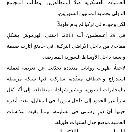
العمليات العسكرية ضدّ المتظاهرين، وطالب المجتمع
الدولي بحماية المدنيين السوريين
.
لكن وجوده في تركيا لم يدم طويلاً
.
في 29 أغسطس/ آب 2011، اختفى الهرموش بشكلٍ
مفاجئ من داخل الأراضي التركية، في حادثةٍ أثارت صدمة
واسعة داخل الأوساط السورية المعارضة
.
لاحقاً، ظهرت روايات متعددة تحدّثت عن تعرضه لعملية
استدراج واختطاف معقّدة، شاركت فيها شبكة مرتبطة
بالمخابرات السورية. وتشير شهادات متقاطعة إلى أنّه نُقل
سراً عبر الحدود إلى داخل سوريا
.
في المقابل، نفت أنقرة
حينها أيّ دورٍ رسمي في تسليمه، بينما بقيت ملابسات
العملية موضع جدل لسنوات طويلة
.