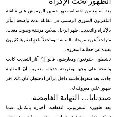
الظهور تحت الإكراه
بعد أسابيع من اختفائه، ظهر حسين الهرموش على شاشة
التلفزيون السوري الرسمي في مقابلة بدت واضحة التأثر
بالإكراه والتعذيب، ظهر الرجل بملامح مرهقة وصوت متعب،
متراجعاً عن تصريحاته السابقة، ومتحدثاً بلغةٍ اعتبرها كثيرون
بعيدة عن خطابه المعروف
.
ناشطون حقوقيون ومعارضون قالوا إنّ آثار التعذيب كانت
واضحة على وجهه وطريقة حديثه، معتبرين أنّ المقابلة
جاءت بعد ضغوطٍ قاسية داخل مراكز الاحتجاز، كان ذلك آخر
ظهور علني معروف له
.
صيدنايا… النهاية الغامضة
بعد ظهوره التلفزيوني، انقطعت أخباره بالكامل، فيما