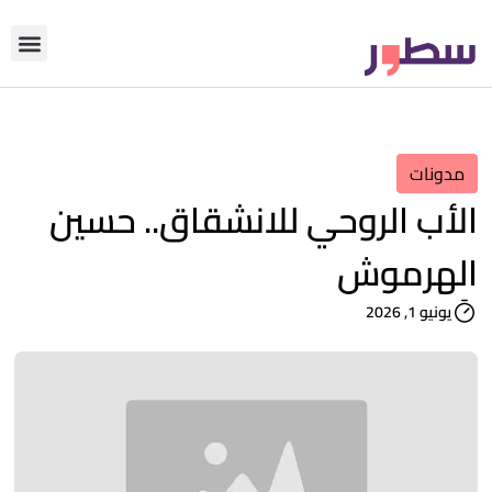
دوّن معنا
من نحن؟
رأي التحري
مدونات
الأب الروحي للانشقاق.. حسين
الهرموش
يونيو 1, 2026