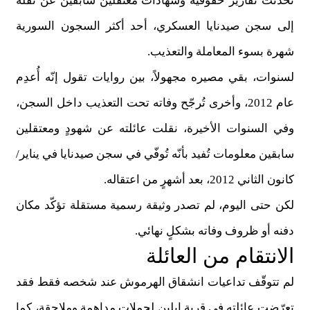
تحدّثت تقارير حقوقية وشهادات معتقلين سابقين عن نقله
إلى سجن صيدنايا العسكري، أحد أكثر السجون السورية
شهرة بسوء المعاملة والتعذيب
.
لسنوات، بقي مصيره مجهولاً، بين روايات تقول إنّه أُعدِم
عام 2012، وأخرى تُرجّح وفاته تحت التعذيب داخل السجن،
وفي السنوات الأخيرة، نقلت عائلته عن شهودٍ ومعتقلين
سابقين معلومات تُفيد بأنّه تُوفّي في سجن صيدنايا في يناير/
كانون الثاني 2012، بعد أشهرٍ من اعتقاله
.
لكن حتى اليوم، لم تصدر وثيقة رسمية مستقلة تؤكّد مكان
دفنه أو ظروف وفاته بشكلٍ نهائي
.
الانتقام من العائلة
لم تتوقّف تداعيات انشقاق الهرموش عند شخصه فقط فقد
تعرّضت عائلته في قرية إبلين لحملات مداهمة وملاحقة، كما