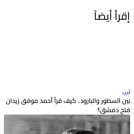
إقرأ أيضاً
أدب
بين السطور والبارود.. كيف قرأ أحمد موفق زيدان
فتح دمشق؟