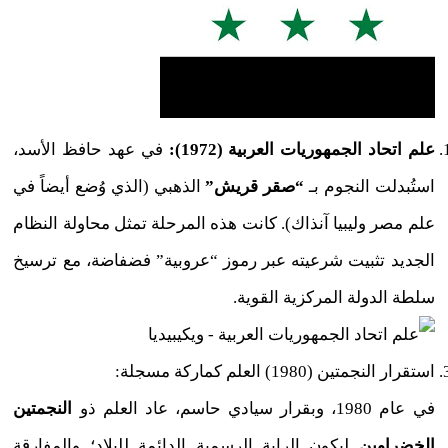
علم اتحاد الجمهوريات العربية (1972):
في عهد حافظ الأسد،
استُبدلت النجوم بـ
“صقر قريش”
الذهبي (الذي وُضع أيضاً في
علم مصر وليبيا آنذاك). كانت هذه المرحلة تمثل محاولة النظام
الجديد تثبيت شرعيته عبر رموز “عروبية” فضفاضة، مع ترسيخ
سلطة الدولة المركزية القوية.
استقرار النجمتين (1980) العلم كماركة مسجلة:
في عام 1980، وبقرار سيادي حاسم، عاد العلم ذو
النجمتين
الخضراوين
ليكون الراية الرسمية الدائمة للبلاد؛ والمفارقة