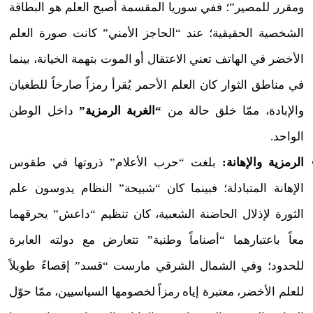
ومقرر للمصير”؛ ففي سوريا المقسمة أصبح العلم هو البطاقة
الشخصية الحقيقية؛ عند “الحاجز الأمني” كانت صورة العلم
الأخضر في الهاتف تعني الاعتقال أو الموت بتهمة الخيانة، بينما
في مناطق الثوار كان العلم الأحمر يُقرأ رمزاً صارخاً للطغيان
والإبادة، ممّا خلق حالة من
“الغربة الرمزية”
داخل الوطن
الواحد.
الرمزية والإهانة:
بلغت “حرب الأعلام” ذروتها في طقوس
الإهانة المتبادلة؛ فبينما كان “شبيحة” النظام يدوسون علم
الثورة لإذلال الحاضنة الشعبية، كان تنظيم “داعش” يحرقهما
معاً باعتبارهما “أصناماً وطنية” تتعارض مع دولته العابرة
للحدود؛ وفي الشمال الشرقي مارست “قسد” إقصاءً طويلاً
للعلم الأخضر، معتبرة إياه رمزاً لخصومها السياسيين، ممّا حوّل