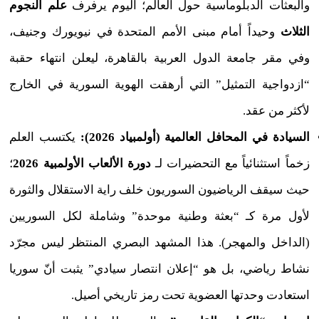
والبعثات الدبلوماسية حول العالم؛ اليوم يرفرف
علم النجوم
الثلاث
وحيداً أمام مبنى الأمم المتحدة في نيويورك وجنيف،
وفي مقر جامعة الدول العربية بالقاهرة، ليعلن انتهاء حقبة
“ازدواجية التمثيل” التي أرهقت الهوية السورية في الخارج
لأكثر من عقد.
السيادة في المحافل العالمية (أولمبياد 2026):
يكتسب العلم
زخماً استثنائياً مع التحضيرات لـ
دورة الألعاب الأولمبية 2026
؛
حيث سيقف الرياضيون السوريون خلف راية الاستقلال والثورة
لأول مرة كـ “بعثة وطنية موحدة” وشاملة لكل السوريين
(الداخل والمهجر). هذا المشهد البصري المنتظر ليس مجرّد
نشاط رياضي، بل هو “إعلان انتصار سيادي” يثبت أنّ سوريا
استعادت وحدتها العضوية تحت رمز تاريخي أصيل.