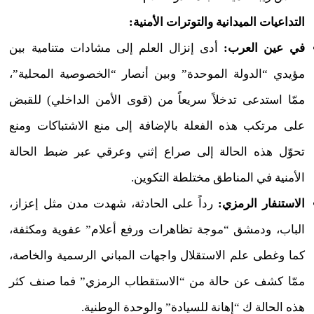
التداعيات الميدانية والتوترات الأمنية:
في عين العرب:
أدى إنزال العلم إلى مشادات متنامية بين
مؤيدي “الدولة الموحدة” وبين أنصار “الخصوصية المحلية”،
ممّا استدعى تدخلاً سريعاً من (قوى الأمن الداخلي) للقبض
على مرتكب هذه الفعلة بالإضافة إلى منع الاشتباكات ومنع
تحوّل هذه الحالة إلى صراع إثني وعرقي عبر ضبط الحالة
الأمنية في المناطق مختلطة التكوين.
الاستنفار الرمزي:
رداً على الحادثة، شهدت مدن مثل إعزاز،
الباب، ودمشق “موجة تظاهرات ورفع أعلام” عفوية ومكثفة،
كما وغطى علم الاستقلال واجهات المباني الرسمية والخاصة،
ممّا كشف عن حالة من “الاستقطاب الرمزي” فما صنف كثر
هذه الحالة ك “إهانة للسيادة” والوحدة الوطنية.