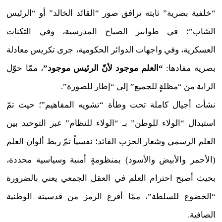
“خلفية بصرية” ثابتة ترافق صور “القائد الخالد” أو “الرئيس
الشاب”؛ في طوابير الصباح المدرسية، وفي الثكنات
العسكرية، وفي واجهات الدوائر الحكومية، جرى تكريس معادلة
بصرية مفادها:
“العلم موجود لأنّ الرئيس موجود”
، ممّا حوّل
الراية من “مظلةٍ للجميع” إلى “إطار للصورة”.
نشأت أجيال كاملة تحت وطأة “تشويه المفاهيم”؛ حيث تمّ
استبدال “الولاء للوطن” بـ “الولاء للنظام” عبر التوحيد بين
العلم الرسمي وشعار الحزب القائد؛ نفسياً تمّ ربط ألوان العلم
(الأحمر والأبيض والأسود) بمنظومةٍ أمنية وسياسية محددة،
بحيث أصبح احترام العلم في العقل الجمعي يعني بالضرورة
“الخضوع للسلطة”، ممّا أفرغ الرمز من قدسيته الوطنية
الصافية.