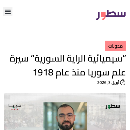
دوّن معنا
من نحن؟
رأي التحري
مدونات
“سيميائية الراية السورية” سيرة
علم سوريا منذ عام 1918
أبريل 3, 2026