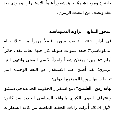
حاضرة وموحدة، ممّا خلق شعوراً عاماً بالاستقرار الوجودي بعد
عقد ونصف من التفتت الرمزي.
المحور السابع – الزاوية الدبلوماسية
في آذار 2026، أغلقت سوريا فصلاً مريراً من “الانفصام
الدبلوماسي”؛ فبعد سنوات طويلة كان فيها العالم يقف حائراً
أمام “علمين” يمثلان شعباً واحداً، حُسم المعنى وانتهى التيه
الرمزي؛ لقد أصبح علم الاستقلال هو اللغة الوحيدة التي
تخاطب بها سوريا المجتمع الدولي:
نهاية زمن “العلمين”:
مع استقرار الحكومة الجديدة في دمشق
واعتراف القوى الكبرى بالواقع السياسي الجديد بعد كانون
الأول 2024، أُنزلت رايات الحقبة الماضية من كافة السفارات