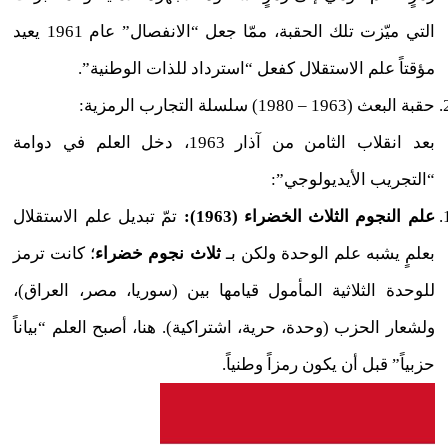
التي ميّزت تلك الحقبة، ممّا جعل “الانفصال” عام 1961 يعيد
مؤقتاً علم الاستقلال كفعل “استرداد للذات الوطنية”.
حقبة البعث (1963 – 1980) سلسلة التجارب الرمزية:
بعد انقلاب الثامن من آذار 1963، دخل العلم في دوامة
“التجريب الأيديولوجي”:
علم النجوم الثلاث الخضراء (1963):
تمّ تبديل علم الاستقلال
بعلمٍ يشبه علم الوحدة ولكن بـ
ثلاث نجوم خضراء
؛ كانت ترمز
للوحدة الثلاثية المأمول قيامها بين (سوريا، مصر، العراق)،
ولشعار الحزب (وحدة، حرية، اشتراكية). هنا، أصبح العلم “بياناً
حزبياً” قبل أن يكون رمزاً وطنياً.