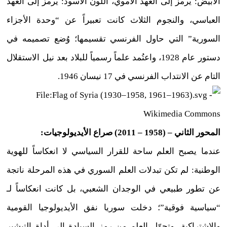
الأبيض: يرمز إلى العهد الأموي، اللون الأسود: يرمز إلى العهد
العباسي،
والنجوم الثلاث كانت تعبيراً عن “وحدة الأجزاء
السورية” التي حاول الفرنسي تقسيمها؛
وُضع تصميمه في
دستور عام 1928، واعتُمد علماً رسمياً للبلاد بعد نيل الاستقلال
التام عن الانتداب الفرنسي في 17 نيسان 1946.
المحور الثاني – (1958 – 2011) صراع الأيديولوجيات:
عندما يصبح العلم ساحة للقرار السياسي لا انعكاساً للهوية
الوطنية: لم تكن تبدلات العلم السوري في هذه المرحلة ناتجة
عن تطور طبيعي في الوجدان الشعبي، بل كانت انعكاساً لـ
“سياسية فوقية”؛ دخلت سوريا نفق الأيديولوجيا القومية
والاشتراكية، وتحوّل العلم من رمز السيادة إلى أداة التبشير