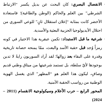
الانفصال البصري:
كان البحث عن بديل يكسر “الارتباط
الشرطي” بين العلم والحاكم (الوطن والطاغية)؛ فاستعادة
الأخضر كانت بمثابة “إعلان استقلال ثانٍ” للوعي السوري من
احتلال الأيديولوجيا الحزبية البعثية والأسدية.
شرعية ما قبل الاستبداد:
تكمن عبقرية هذا الاختيار في كونه
رمزاً وُجد
قبل
حقبة الأسد والبعث، ممّا يمنحه حصانة تاريخية
وقدرة على البقاء
بعد
زوالها؛ لقد أراد السوريون رايةً لا تدين
بوجودها لأيّ سلطة، بل تستمد شرعيتها من ميثاق وطني قديم
وصافٍ، ليكون هذا العلم هو “المطهر” الذي يغسل الهوية
الوطنية من رواسب الحقبة الأمنية.
المحور الرابع – حرب الأعلام وسيكولوجية الانقسام (2011 –
2024)