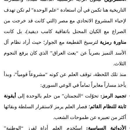
التاريخية هنا تكمن في أن استعادة “علم الوحدة” لم تكن تهدف
لإحياء المشروع الاتحادي مع مصر (
التي كانت قد خرجت من
الصراع مع الكيان المحتل باتفاقية كامب ديفيد
)، بل كانت
مناورة رمزية
لترسيخ القطيعة مع الجوار؛ حيث أراد نظام آل
الأسد التميز بصرياً عن “بعث العراق” الذي كان يرفع النجوم
الثلاث.
منذ تلك اللحظة، توقف العلم عن كونه “مشروعاً قومياً”، وبدأ
يأخذ مساراً مغايراً تماماً في الوعي السوري:
تجميد الرمز:
تحوّلت “النجمتان” من حلم بالوحدة إلى
أيقونة
ثابتة للنظام القائم
؛ فصار العلم يرمز لاستقرار السلطة وبقائها
أكثر من تعبيره عن طموحات الشعب.
الأدواتية السياسية:
استُخدم العلم أداة لفرز “الوطنية”