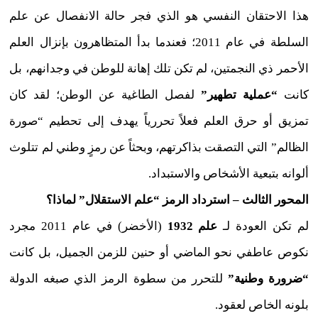
هذا الاحتقان النفسي هو الذي فجر حالة الانفصال عن علم
السلطة في عام 2011؛ فعندما بدأ المتظاهرون بإنزال العلم
الأحمر ذي النجمتين، لم تكن تلك إهانة للوطن في وجدانهم، بل
كانت
“عملية تطهير”
لفصل الطاغية عن الوطن؛ لقد كان
تمزيق أو حرق العلم فعلاً تحررياً يهدف إلى تحطيم “صورة
الظالم” التي التصقت بذاكرتهم، وبحثاً عن رمزٍ وطني لم تتلوث
ألوانه بتبعية الأشخاص والاستبداد.
المحور الثالث – استرداد الرمز “علم الاستقلال” لماذا؟
لم تكن العودة لـ
علم 1932
(الأخضر) في عام 2011 مجرد
نكوص عاطفي نحو الماضي أو حنين للزمن الجميل، بل كانت
“ضرورة وطنية”
للتحرر من سطوة الرمز الذي صبغه الدولة
بلونه الخاص لعقود.