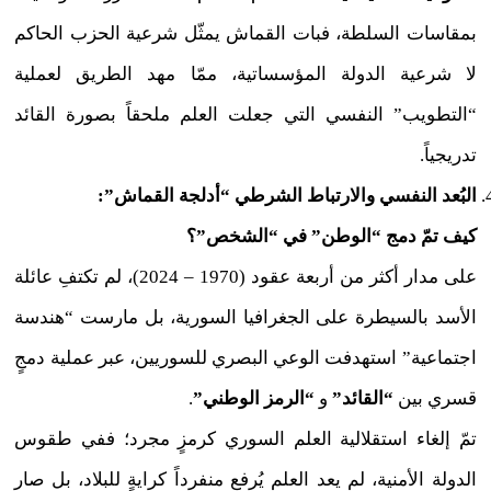
بمقاسات السلطة، فبات القماش يمثّل شرعية الحزب الحاكم
لا شرعية الدولة المؤسساتية، ممّا مهد الطريق لعملية
“التطويب” النفسي التي جعلت العلم ملحقاً بصورة القائد
تدريجياً.
البُعد النفسي والارتباط الشرطي “أدلجة القماش”:
كيف تمّ دمج “الوطن” في “الشخص”؟
على مدار أكثر من أربعة عقود (1970 – 2024)، لم تكتفِ عائلة
الأسد بالسيطرة على الجغرافيا السورية، بل مارست “هندسة
اجتماعية” استهدفت الوعي البصري للسوريين، عبر عملية دمجٍ
قسري بين
“القائد”
و
“الرمز الوطني”
.
تمّ إلغاء استقلالية العلم السوري كرمزٍ مجرد؛ ففي طقوس
الدولة الأمنية، لم يعد العلم يُرفع منفرداً كرايةٍ للبلاد، بل صار