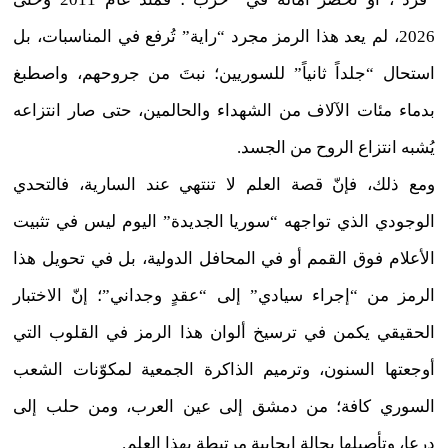
2026، لم يعد هذا الرمز مجرد “راية” تُرفع في المناسبات، بل
استحال “جلداً ثانياً” للسوريين؛ نبتَ من جروحهم، واصطبغ
بدماء مئات الآلاف من الشهداء والحالمين، حتى صار انتزاعه
يُشبه انتزاع الروح من الجسد.
ومع ذلك، فإنّ قصة العلم لا تنتهي عند السارية، فالتحدي
الوجودي الذي تواجهه “سوريا الجديدة” اليوم ليس في تثبيت
الأعلام فوق القمم أو في المحافل الدولية، بل في تحويل هذا
الرمز من “إجراء سيادي” إلى “عقدٍ وجداني”؛ إنّ الاختبار
الحقيقي يكمن في ترسيخ ألوان هذا الرمز في القلوب التي
أوجعتها السنون، وترميم الذاكرة الجمعية لمكوّنات الشعب
السوري كافة؛ من دمشق إلى عين العرب، ومن حلب إلى
درعا، وتأصيلها بحالة إيجابية مرتبطة بهذا العلم.