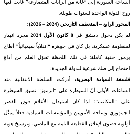
الساحة السورية إلى “غابة من الرايات المتصارعة” غابت فيها
روح الدولة الواحدة لسنوات طويلة.
المحور الرابع – المنعطف التاريخي (2024 – 2026):
لم يكن دخول دمشق في
8 كانون الأول 2024
مجرد انهيار
لمنظومة عسكرية، بل كان في جوهره “انقلاباً سيميائياً” أطاح
برموز حقبة كاملة؛ في تلك اللحظة تحوّل العلم من أداةٍ
احتجاج إلى صك شرعية للدولة الجديدة:
فلسفة السيادة البصرية:
أدركت السلطة الانتقالية منذ
الساعات الأولى أنّ السيطرة على “الرموز” تسبق السيطرة
على “المكاتب”؛ لذا كان استبدال الأعلام فوق القصر
الجمهوري وساحة الأمويين والمؤسسات السيادية فعلاً يمثّل
أولوية قصوى لإعلان القطيعة التامة مع الماضي، وترسيخ هوية