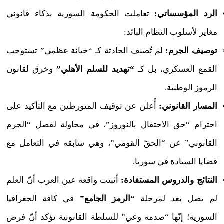
الرد المؤسساتي:
تعاملت الحكومة السورية بذكاء قانوني
مغاير لأسلوب النظام البائد:
توصيف الجرم:
لم تُصنف الحادثة كـ “خيانة عظمى” تستوجب
القمع العسكري، بل كـ
“تهديد للسلم الأهلي”
وخرق لقانون
الرموز الوطنية.
المسار القانوني:
أُعلن عن توقيف المتورطين مع التأكيد على
احترام “حق الاحتفال بالنوروز”، في محاولة لفصل “الجرم
القانوني” عن “الحقّ القومي”، وهي سابقة في التعامل مع
قضايا السيادة في سوريا.
النتائج والدروس المستفادة:
أثبتت واقعة عين العرب أنّ العلم
لم يصل بعد لمرحلة
“الرمز الجامع”
في كافة الجغرافيا
السورية؛ إنّها “صدمة وعي” للسلطة القانونية تؤكد أنّ فرض