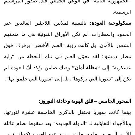
“الجمهورية الثانية” في الوعي الجمعي قبل صدور المراسيم
الرسمية.
سيكولوجية العودة:
بالنسبة لملايين اللاجئين العائدين عبر
الحدود والمطارات، لم تكن الأوراق الثبوتية هي ما منحتهم
الشعور بالأمان، بل كانت رؤية “العلم الأخضر” يرفرف فوق
مطار دمشق؛ لقد تحوّل العلم في تلك اللحظة من “راية
عسكرية” إلى
“مظلة أمان”
وصك ضامن
يؤكد أنّ العودة لم
تكن إلى “سوريا التي تركوها”، بل إلى “سوريا التي حلموا بها”
.
المحور الخامس – قلق الهوية وحادثة النوروز:
بينما كانت سوريا تحتفل بالذكرى الخامسة عشرة لثورتها،
وبالأجواء التفاؤلية لـ “الدولة الجديدة” بعد سقوط نظام عائلة
الأسد المجرم، جاءت حادثة مدينة
عين العرب (كوباني)
في