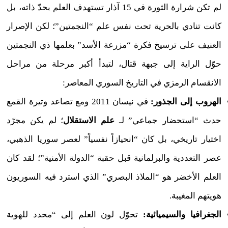
لم تكن شرارة الثورة في 15 آذار تستهدف العلم بحدّ ذاته، بل
كانت تنادي بالحرية تحت نفس علم “النجمتين”؛ لكن الإصرار
العنيف على ترسيخ فكرة “مزرعة الأسد” بعلمها ذي النجمتين
حوّل الراية إلى جبهة قتال، لتبدأ أكبر مرحلة من مراحل
الانقسام الرمزي في التاريخ السوري المعاصر:
الهروب إلى الجذور:
في نيسان 2011 ومع تصاعد وتيرة القمع
حدث “استحضار جماعي” لـ
علم الاستقلال
؛ لم يكن مجرّد
اختيار تاريخي، بل كان “انحيازاً نفسياً” لعصر سوريا الذهبي،
عصر التعددية والبرلمانية قبل حقبة “الدولة الأمنية”؛ لقد كان
العلم الأخضر هو “الملاذ البصري” الذي استرد فيه السوريون
هويتهم المغيبة.
الجغرافيا والسيميائية:
تحوّل لون العلم إلى “محدد للهوية