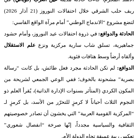
ريف حلب الشرقي خلال احتفالات النوروز (21 آذار 2026)
لتضع مشروع “الاندماج الوطني” أمام مرآة الواقع القاسي:
الحادثة والدوافع:
في ذروة احتفالات عيد النوروز، وأمام حشود
جماهيرية، تسلق شاب سارية مركزية ونزع
علم الاستقلال
وألقاه أرضاً وسط هتافات فئوية.
الدوافع:
لم تكن الحادثة مجرد فعل طائش، بل كانت “رسالة
بصرية” مشحونة بالخوف؛ ففي الوعي الجمعي لشريحة من
المكون الكردي (المتأثر بسنوات الإدارة الذاتية)، يُقرأ العلم ذو
النجوم الثلاث أحياناً لا كرمزٍ للتحرّر من الأسد، بل كرمزٍ لـ
“المركزية القومية العربية” التي يخشون أن تصادر خصوصيتهم
الثقافية والسياسية مجدداً، إنّها صرخة “انفصال شعوري”
تعكس ريبة عميقة تجاه الدولة الأم.