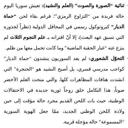
ثنائية “الصورة والصوت” (العلم والنشيد):
تعيش سوريا اليوم
حالة فريدة من “التزاوج الرمزي”؛ فرغم بقاء لحن
“حماة
الديار”
كبروتوكول رسمي في المحافل الدولية (نظراً لجذوره
التي تسبق عهد البعث)، إلا أنّ اقترانه بـ
علم النجوم الثلاث
لم
ينزع عنه “غبار الحقبة الماضية” وما كانت تحمل معها من ظلم.
التحوّل الشعوري:
لم يعد السوريون ينشدون “حماة الديار”
كواجب مدرسي قسري، بل أصبح النشيد هو “الحنجرة” التي
انشدت هتافات المظاهرات كلها، والتي منحت العلم الأخضر
صوتاً، هذا التكامل خلق روحاً ثورية جديدة في الاحتفالات
الوطنية، حيث بات اللحن القديم مجرد حالة مؤقت إلى حين
ولادة اللحن الوطني الجديد، ممّا جعل الهوية السورية
“المسموعة” حالة مؤجلة قريبة.