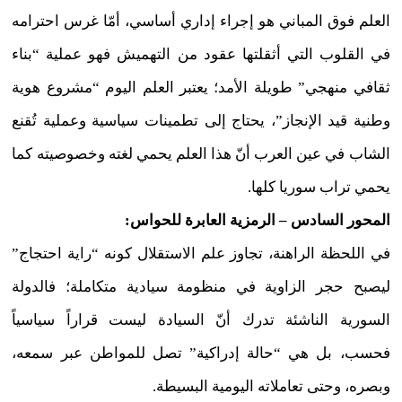
العلم فوق المباني هو إجراء إداري أساسي، أمّا غرس احترامه
في القلوب التي أثقلتها عقود من التهميش فهو عملية “بناء
ثقافي منهجي” طويلة الأمد؛ يعتبر العلم اليوم “مشروع هوية
وطنية قيد الإنجاز”، يحتاج إلى تطمينات سياسية وعملية تُقنع
الشاب في عين العرب أنّ هذا العلم يحمي لغته وخصوصيته كما
يحمي تراب سوريا كلها.
المحور السادس – الرمزية العابرة للحواس:
في اللحظة الراهنة، تجاوز علم الاستقلال كونه “راية احتجاج”
ليصبح حجر الزاوية في منظومة سيادية متكاملة؛ فالدولة
السورية الناشئة تدرك أنّ السيادة ليست قراراً سياسياً
فحسب، بل هي “حالة إدراكية” تصل للمواطن عبر سمعه،
وبصره، وحتى تعاملاته اليومية البسيطة.