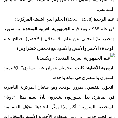
السياسي.
علم الوحدة (1958 – 1961) الحلم الذي ابتلعته المركزية:
في عام 1958، ومع قيام
الجمهورية العربية المتحدة
بين سوريا
ومصر، تمّ التخلي عن علم الاستقلال (الأخضر) لصالح علم
الوحدة (الأحمر والأبيض والأسود مع نجمتين خضراوين)
الرمزية الأصلية:
كانت النجمتان تعبران عن “تساوي” الإقليمين
السوري والمصري في دولة واحدة.
التحوّل النفسي:
بمرور الوقت، ومع طغيان المركزية الناصرية
في القاهرة، بدأ السوريون يشعرون بأنّ العلم يمثل “ذوبان
الشخصية السورية” أكثر ممّا يمثّل اتحادها؛ تحوّل العلم من
رمزٍ لحلم قومي إلى رمزٍ لسطوة الأجهزة الأمنية والمخابرات