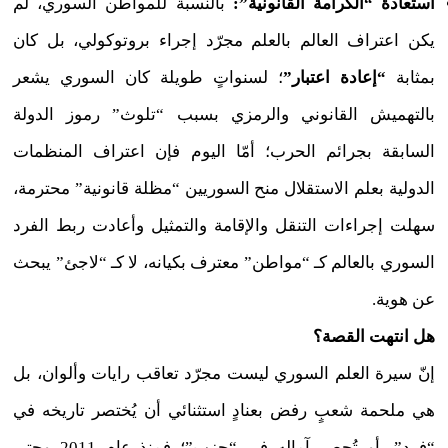
استعادة “الكرامة القانونية”:
بالنسبة للمواطن السوري، لم
يكن اعتراف العالم بالعلم مجرّد إجراء بروتوكولي، بل كان
بمثابة
“إعادة اعتبار”
؛ لسنواتٍ طويلة كان السوري يشعر
بالتهميش القانوني والرمزي بسبب “تلوث” رموز الدولة
السابقة بجرائم الحرب؛ أمّا اليوم فإن اعتراف المنظمات
الدولية بعلم الاستقلال منح السوريين “مظلة قانونية” محترمة،
سهلت إجراءات التنقل والإقامة والتمثيل وأعادت ربط الفرد
السوري بالعالم كـ “مواطن” معترف بكيانه، لا كـ “لاجئ” يبحث
عن هوية.
هل انتهت القصة؟
إنّ سيرة العلم السوري ليست مجرّد تعاقب رايات وألوان، بل
هي ملحمة شعبٍ رفض بعنادٍ استثنائي أن يُختصر تاريخه في
“فرد”، أو تُحصر آماله في “حزب”؛ فمنذ عام 2011 وحتى