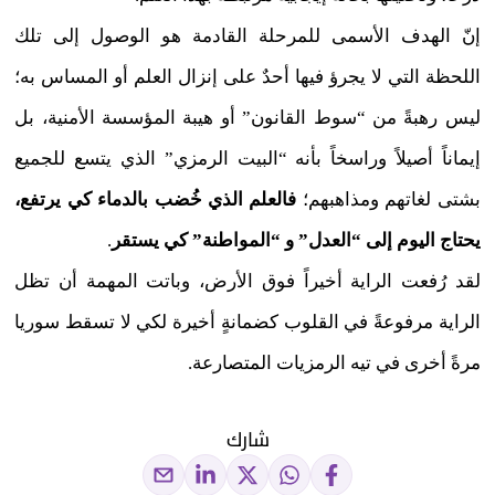
إنّ الهدف الأسمى للمرحلة القادمة هو الوصول إلى تلك
اللحظة التي لا يجرؤ فيها أحدٌ على إنزال العلم أو المساس به؛
ليس رهبةً من “سوط القانون” أو هيبة المؤسسة الأمنية، بل
إيماناً أصيلاً وراسخاً بأنه “البيت الرمزي” الذي يتسع للجميع
بشتى لغاتهم ومذاهبهم؛
فالعلم الذي خُضب بالدماء كي يرتفع،
يحتاج اليوم إلى “العدل” و “المواطنة” كي يستقر
.
لقد رُفعت الراية أخيراً فوق الأرض، وباتت المهمة أن تظل
الراية مرفوعةً في القلوب كضمانةٍ أخيرة لكي لا تسقط سوريا
مرةً أخرى في تيه الرمزيات المتصارعة.
شارك