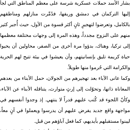
بشار الأسد حملات عسكرية شرسة على معظم المناطق التي لجأ
إليها التركمان في دمشق وريفها، فدُمِّرت منازلهم ومناطقهم
بالكامل، وتعرضوا لتهجيرٍ ثانٍ أكثر قسوة من الأول، حيث أُجبر كثير
منهم على النزوح مجدداً، وهذه المرة إلى وجهات مختلفة معظمها
إلى تركيا، وهناك، بدؤوا مرة أخرى من الصفر، محاولين أن يحيوا
حياة كريمة تليق بإنسانيتهم، وأن يعيشوا في بيئة تتيح لهم الحرية
والكرامة التي حُرموا منها طويلاً.
وكما عانى الآباء بعد تهجيرهم من الجولان، حمل الأبناء من بعدهم
المعاناة ذاتها، وتحوّلت إلى إرثٍ متوارث، يتناقله الأبناء عن الآباء،
وكأنّ اللجوء قد كُتب عليهم قدراً لا ينتهي. إذ وجدوا أنفسهم في
مواجهة واقع جديد يفرض عليهم أن يدرسوا ويعملوا في آنٍ معاً،
ليبنوا مستقبلهم بأيديهم، كما فعل آباؤهم من قبل.