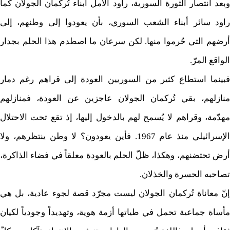
وبعد انتصار الثورة السورية، راود الأمل أبناء تُركمان الجولان كما
راود سائر أبناء الشعب السوري، بأن يعودوا إلى وطنهم، إلى
أرضهم التي حُرموا منها. لكن سرعان ما اصطدم هذا الحلم بجدار
الواقع المرّ.
فبينما استطاع كثير من السوريين العودة إلى قراهم رغم دمار
منازلهم، بقي تُركمان الجولان عاجزين عن العودة، فمنازلهم
مهدّمة، وقراهم لا يُسمح لهم بالدخول إليها، إذ تقع تحت الاحتلال
الإسرائيلي منذ عام 1967. فأين يعودون؟ لا وطن ينتظرهم، ولا
أرض تحتضنهم، وهكذا، ظلّ الحلم بالعودة معلقاً في فضاء الذاكرة،
تصاحبه الحسرة والخذلان.
إنّ معاناة تُركمان الجولان ليست مجرّد قصة لجوء عادية، بل هي
مأساة جماعية تحمل في طياتها أزمة هوية، وتهديداً وجودياً لكيان