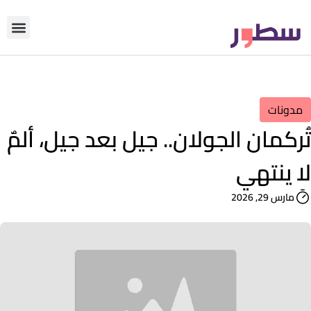
دوّن معنا
من نحن؟
رأي التحري
مدونات
تُركمان الجولان.. جيل بعد جيل، ألمٌ
لا ينتهي
مارس 29, 2026