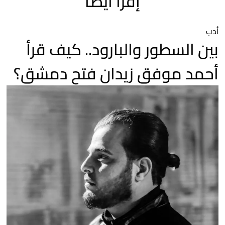
إقرأ أيضاً
أدب
بين السطور والبارود.. كيف قرأ
أحمد موفق زيدان فتح دمشق؟