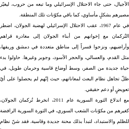
الأجيال، حتى جاء الاحتلال الإسرائيلي وما تبعه من حروب، ليغيّر
مصيرهم بشكلٍ مأساوي، كما باقي مكوّنات تلك المنطقة.
في عام 1967، عقب الاحتلال الإسرائيلي لهضبة الجولان، اضطر
التُركمان مع إخوانهم من أبناء الجولان إلى مغادرة قراهم
وأراضيهم، ونزحوا قسراً إلى مناطق متعددة في دمشق وريفها،
مثل القدم، والعسالي، والحجر الأسود، وجوبر وغيرها. حاولوا بدء
حياة جديدة من الصفر، وسط أوضاع قاسية وحرمان طويل، في
ظلّ تجاهل نظام البعث لمعاناتهم، حيث إنّهم لم يحصلوا على أيّ
تعويضٍ أو دعم حقيقي.
مع اندلاع الثورة السورية عام 2011، انخرط تُركمان الجولان،
كغيرهم من مكوّنات الشعب السوري، في الثورة السورية الرافضة
للظلم والاستبداد، لتبدأ بذلك محنة جديدة وقاسية. فقد شنّ نظام