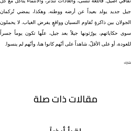
ثقافي أصيل. فاللغة تُنسى، والعادات تندثر، والانتماء يتآكل مع كلّ
جيل جديد يولد بعيداً عن أرضه ووطنه. وهكذا، يمضي تُركمان
الجولان بين ذاكرةٍ تُقاوم النسيان وواقعٍ يفرض الغياب. لا يحملون
سوى حكاياتهم، يورّثونها جيلاً بعد جيل، علّها تكون يوماً جسراً
للعودة، أو على الأقلّ، شاهداً على أنّهم كانوا هنا، وأنّهم لم ينسوا.
شارك
مقالات ذات صلة