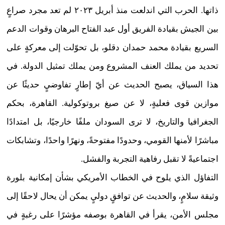
ذاتها. الحرب التي اندلعت منذ أبريل ٢٠٢٣ لم تعد مجرد صراعٍ
بين الجيش بقيادة الفريق أول عبد الفتاح البرهان وقوات الدعم
السريع بقيادة محمد حمدان دقلو، بل تحوّلت إلى معركةٍ على
تحديد من يملك العنف المشروع ومن يملك تمثيل الدولة. في
هذا السياق، يصبح الحديث عن أيّ إطارٍ تفاوضيٍ حديثًا عن
موازين قوى فعليةٍ، لا عن صيغ بروتوكولية. القاهرة، بحكم
الجغرافيا والتاريخ، لا ترى السودان ملفًا خارجيًا، بل امتدادًا
مباشرًا لأمنها القومي، وحدودًا مفتوحةً، ونهرًا واحدًا، وتشابكات
اجتماعيةً لا تقبل رفاهية التجربة والفشل.
التفاؤل الذي يلوح في الخطاب الأمريكي بشأن إمكانية بلورة
وثيقة سلامٍ، والحديث عن توافقٍ دوليٍ يمكن أن يحال لاحقًا إلى
مجلس الأمن، يقرأ في القاهرة بوصفه مؤشرًا على رغبةٍ في