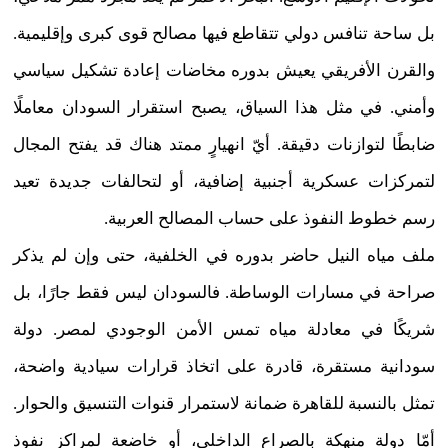
بل ساحة تنافس دولي تتقاطع فيها مصالح قوى كبرى وإقليمية.
والقرن الأفريقي يعيش بدوره مخاضات إعادة تشكيل سياسي
وأمني. في مثل هذا السياق، يصبح استقرار السودان معاملًا
ضابطًا لتوازنات دقيقة. أيّ انهيارٍ ممتد هناك قد يفتح المجال
لتمركزات عسكرية أجنبية إضافية، أو لتحالفات جديدة تعيد
رسم خطوط النفوذ على حساب المصالح العربية.
ملف مياه النيل حاضر بدوره في الخلفية، حتى وإن لم يذكر
صراحة في مسارات الوساطة. فالسودان ليس فقط جارًا، بل
شريكًا في معادلة مياه تمس الأمن الوجودي لمصر. دولة
سودانية مستقرة، قادرة على اتخاذ قرارات سيادية واضحة،
تمثل بالنسبة للقاهرة ضمانة لاستمرار قنوات التنسيق والحوار.
أمّا دولة منهكة بالصراع الداخلي، أو خاضعة لمراكز نفوذ