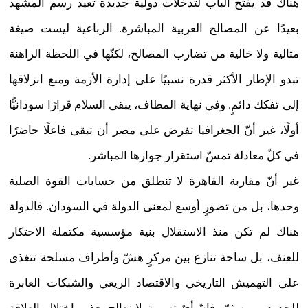
هناك قد يفتح الباب لتدخلات دولية جديدة تعيد رسم المشهد
بعيدًا عن المصالح العربية المباشرة. الرباعية ليست صيغة
مثالية ولا خالية من تضارب المصالح، لكنّها في اللحظة الراهنة
تبدو الإطار الأكثر قدرة نسبيًا على إدارة الأزمة ومنع انزلاقها
إلى تفكك دائمٍ. وفي نهاية المطاف، يبقى السلام قرارًا سودانيًّا
أولًا، غير أنّ الجغرافيا تفرض على مصر أن تبقى فاعلًا حاضرًا
في كلّ معادلة تمسّ استقرار جوارها المباشر.
غير أنّ مقاربة القاهرة لا تنطلق من حسابات القوة الصلبة
وحدها، بل من تصورٍ أوسع لمعنى الدولة في السودان. فالدولة
هناك لم تكن منذ الاستقلال بنية مؤسسية مكتملة الاحتكار
للعنف، بل ساحة تنازع بين مركزٍ هشّ وأطراف مسلحة تتغذى
على التهميش التاريخي والاقتصاد الريعي والشبكات العابرة