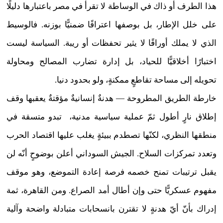
هذا الطرف أو ذاك في الوساطة لا تقرأ في مصر باعتبارها دليلًا
على خلل الإطار، بل بوصفها اعترافًا ضمنيًّا بوزنه. فالوسيط
الذي لا يملك أوراقًا لا يثير تحفظات أو ريبة. السياسة ليست
اختبارًا أخلاقيًّا للحياد، بل إدارة تضارب المصالح ومحاولة
تحويله إلى مساحة تقاطعٍ ممكنةٍ، ولو بحدود دنيا.
خارطة الطريق المطروحة — هدنةٌ إنسانيةٌ مؤقتةٌ يعقبها وقف
إطلاق نارٍ أطول ثمّ عملية سياسية مدنية، تبدو متسقة في
منطقها النظري، لكنّها تصطدم ببيئةٍ يغلب عليها اقتصاد الحرب
وتعدد تمركزات السلاح. الجيش السوداني أعلن بوضوحٍ أنّه لن
يقبل ترتيبات تمنح خصمه فرصة إعادة التموضع، وهو موقف
مفهوم عسكريًّا حتى وإن أطال أمد الصراع. ومن القاهرة، ثمة
إدراك بأنّ أيّ هدنةٍ لا تقترن بانسحابات متبادلة واضحة وآلية