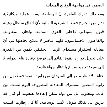
الصمود في مواجهة الوقائع الميدانية.
ومع ذلك، تدرك القاهرة أنّ الوساطة ليست عملية ميكانيكية
تدار من الخارج فقط. الشرعية النهائية لأيّ اتفاق ستظلّ رهينة
قبول سوداني داخلي. القوى المدنية، ولجان المقاومة،
والفاعلون الاجتماعيون، كلّهم عناصر لا يمكن تجاهلها في أيّ
معادلة استقرار مستدام. الرهان الحقيقي يكمن في القدرة
على تحويل توازن القوة القائم إلى فرصةٍ لإعادة بناء الدولة، لا
إلى صيغة تجميد صراع بانتظار جولة قادمة.
ختامًا، لا تنظر مصر إلى السودان من زاوية النفوذ فقط، بل من
زاوية المصير المشترك. المعادلة المطروحة اليوم ليست بين
غالب ومغلوب، بل بين دولة يمكن إنقاذها بصعوبة، أو كيان قد
ينزلق إلى تفكك طويل الأمد. الوساطة، أيًا كان إطارها، ليست