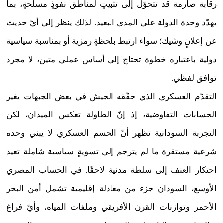
رقابة صارمة قد تتحوّل إلى تثبيتٍ لمناطق نفوذٍ مسلحةٍ، بما
يهدّد وحدة الدولة على المدى البعيد. لذلك ينظر إلى أيّ حديث
عن إعلانٍ وشيك؛ سواء ارتبط بلحظةٍ رمزية أو بمناسبة سياسية
دولية باعتباره خطوة تحتاج إلى أساس عملي متين، لا مجرد
توافق لفظي.
التقدّم العسكري الذي حقّقه الجيش في بعض الجبهات يغير
الحسابات التفاوضية، إذ إنّ الطاولة تعكس الميدان، لكن
التجربة السودانية تظهر أنّ الحسم العسكري لا يبني وحده
شرعية مستقرة ما لم يترجم إلى تسويةٍ سياسية شاملة تعيد
احتكار العنف إلى سلطة مدنية لاحقًا. في الحساب المصري
الأوسع، السودان جزء من معادلة إقليمية تشمل أمن البحر
الأحمر وتوازنات القرن الأفريقي وملفات المياه، وأيّ فراغ