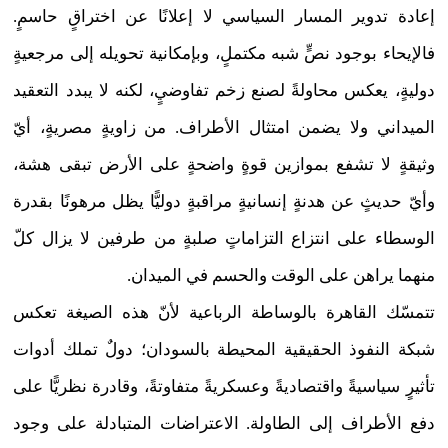
إعادة تدوير المسار السياسي لا إعلانًا عن اختراقٍ حاسمٍ.
فالإيحاء بوجود نصٍّ شبه مكتملٍ، وبإمكانية تحويله إلى مرجعيةٍ
دوليةٍ، يعكس محاولةً لصنع زخم تفاوضيٍ، لكنه لا يبدد التعقيد
الميداني ولا يضمن امتثال الأطراف. من زاويةٍ مصريةٍ، أيّ
وثيقةٍ لا تشفع بموازين قوةٍ واضحةٍ على الأرض تبقى هشة،
وأيّ حديثٍ عن هدنةٍ إنسانيةٍ مراقبةٍ دوليًّا يظل مرهونًا بقدرة
الوسطاء على انتزاع التزاماتٍ صلبةٍ من طرفين لا يزال كلّ
منهما يراهن على الوقت والحسم في الميدان.
تتمسّك القاهرة بالوساطة الرباعية لأنّ هذه الصيغة تعكس
شبكة النفوذ الحقيقية المحيطة بالسودان؛ دولٌ تملك أدوات
تأثيرٍ سياسيةً واقتصاديةً وعسكريةً متفاوتةً، وقادرة نظريًّا على
دفع الأطراف إلى الطاولة. الاعتراضات المتبادلة على وجود