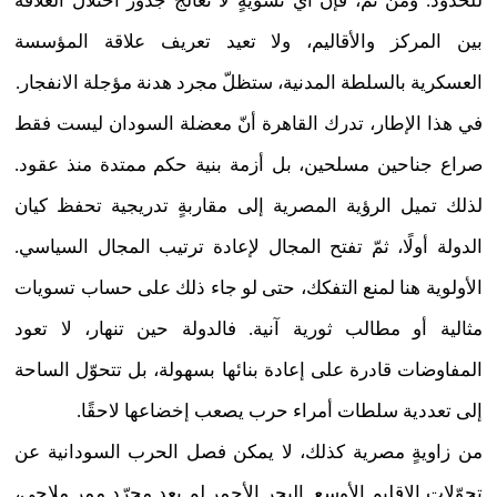
للحدود. ومن ثمّ، فإنّ أيّ تسويةٍ لا تعالج جذور اختلال العلاقة
بين المركز والأقاليم، ولا تعيد تعريف علاقة المؤسسة
العسكرية بالسلطة المدنية، ستظلّ مجرد هدنة مؤجلة الانفجار.
في هذا الإطار، تدرك القاهرة أنّ معضلة السودان ليست فقط
صراع جناحين مسلحين، بل أزمة بنية حكم ممتدة منذ عقود.
لذلك تميل الرؤية المصرية إلى مقاربةٍ تدريجية تحفظ كيان
الدولة أولًا، ثمّ تفتح المجال لإعادة ترتيب المجال السياسي.
الأولوية هنا لمنع التفكك، حتى لو جاء ذلك على حساب تسويات
مثالية أو مطالب ثورية آنية. فالدولة حين تنهار، لا تعود
المفاوضات قادرة على إعادة بنائها بسهولة، بل تتحوّل الساحة
إلى تعددية سلطات أمراء حرب يصعب إخضاعها لاحقًا.
من زاويةٍ مصرية كذلك، لا يمكن فصل الحرب السودانية عن
تحوّلات الإقليم الأوسع. البحر الأحمر لم يعد مجرّد ممر ملاحي،