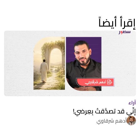
إقرأ أيضاً
آراء
إنِّي قد تصدَّقتُ بِعِرضي!
أدهم شرقاوي