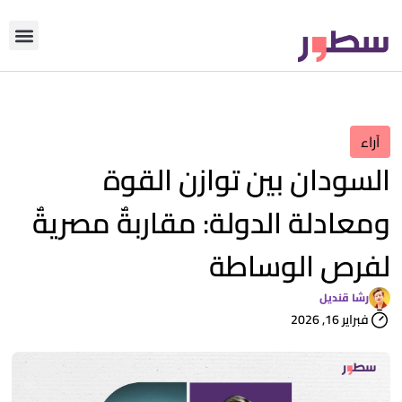
دوّن معنا
من نحن؟
رأي التحري
آراء
السودان بين توازن القوة
ومعادلة الدولة: مقاربةٌ مصريةٌ
لفرص الوساطة
رشا قنديل
فبراير 16, 2026