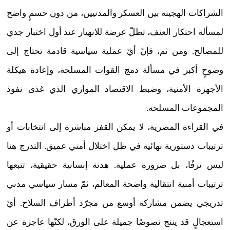
الشراكات الهجينة بين العسكر والمدنيين، من دون حسمٍ واضح
لمسألة احتكار العنف، تظلّ عرضة للانهيار عند أول اختبار جدي
للمصالح. ومن ثم، فإنّ أيّ عملية سياسية قادمة تحتاج إلى
وضوحٍ أكبر في مسألة دمج القوات المسلحة، وإعادة هيكلة
الأجهزة الأمنية، وضبط الاقتصاد الموازي الذي غذى نفوذ
المجموعات المسلحة.
في القراءة المصرية، لا يمكن القفز مباشرة إلى انتخابات أو
ترتيبات دستورية نهائية في ظل اختلال أمني عميق. التدرج هنا
ليس ترفًا، بل ضرورة عملية. هدنة إنسانية حقيقية، تتبعها
ترتيبات أمنية انتقالية واضحة المعالم، ثمّ مسار سياسي مدني
تدريجي يضمن مشاركة أوسع من مجرّد أطراف السلاح. أيّ
استعجالٍ قد ينتج نصوصًا جميلة على الورق، لكنّها عاجزة عن