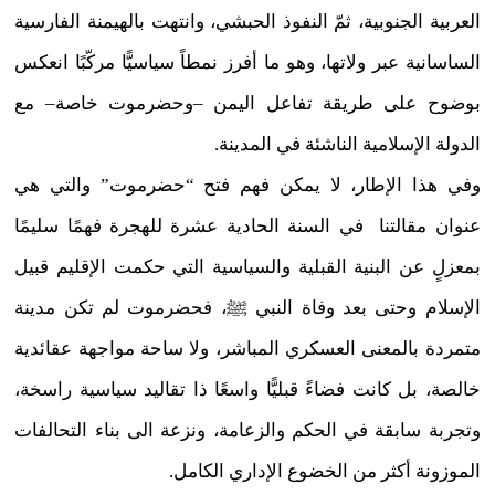
العربية الجنوبية، ثمّ النفوذ الحبشي، وانتهت بالهيمنة الفارسية
الساسانية عبر ولاتها، وهو ما أفرز نمطاً سياسيًّا مركّبًا انعكس
بوضوح على طريقة تفاعل اليمن –وحضرموت خاصة– مع
الدولة الإسلامية الناشئة في المدينة.
وفي هذا الإطار، لا يمكن فهم فتح “حضرموت” والتي هي
عنوان مقالتنا في السنة الحادية عشرة للهجرة فهمًا سليمًا
بمعزلٍ عن البنية القبلية والسياسية التي حكمت الإقليم قبيل
الإسلام وحتى بعد وفاة النبي ﷺ، فحضرموت لم تكن مدينة
متمردة بالمعنى العسكري المباشر، ولا ساحة مواجهة عقائدية
خالصة، بل كانت فضاءً قبليًّا واسعًا ذا تقاليد سياسية راسخة،
وتجربة سابقة في الحكم والزعامة، ونزعة الى بناء التحالفات
الموزونة أكثر من الخضوع الإداري الكامل.