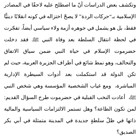
وتكشف بعض الدراسات أنّ ما اصطلح عليه لاحقًا في المصادر
الإسلامية بـ“حركات الردة” لا يصحّ اختزاله في كونه انقلابًا دينيًّا
فقط، بل هو يشمل في جوهره أزمة ولاء سياسي أيضاً، تفجّرت
في لحظة انتقال السلطة بعد وفاة النبي ﷺ. فقد دخلت
حضرموت الإسلام في حياة النبي ضمن سياق الاتفاق
والتحالف، وهو نمط شائع في أطراف الجزيرة العربية، حيث لم
تكن الدولة قد استكملت بعد أدوات السيطرة الإدارية
المباشرة، ومع غياب الشخصية المؤسسة وهي شخص النبي
ﷺ، أعادت النخب القبلية في حضرموت طرح السؤال القديم:
لمن تكون الطاعة؟ وهل تستمر الالتزامات السياسية والمالية
ذاتها في ظلّ سلطةٍ جديدة في المدينة متمثلة في أبي بكر
الصديق؟