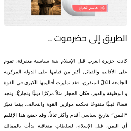
الطريق إلى حضرموت ..
كانت جزيرة العرب قبل الإسلام بنية سياسية متفرقة، تقوم
على الأقاليم والقبائل أكثر من قيامها على الدولة المركزية
الجامعة للكلّ المتفرق، فقد تمايزت أقاليمها الكبرى في القوة
و الوظيفة والدور، فكان الحجاز مثلاً مركزًا دينيًّا وتجاريًّا، ونجد
فضاءً قبليًّا مفتوحًا تحكمه موازين القوة والتحالف، بينما تميّز
“اليمن” بتاريخٍ سياسي أقدم وأكثر ثباتاً، وقد خضع هذا الإقليم
أي اليمن، قبل الإسلام، لسلطاتٍ متعاقبة بدأت بالممالك