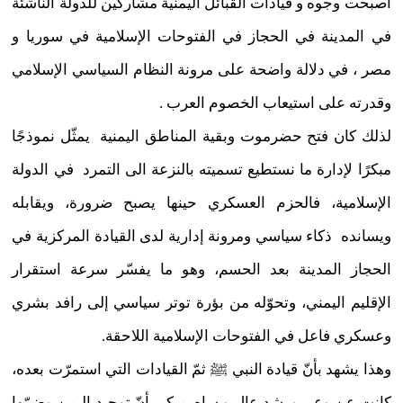
أصبحت وجوه و قيادات القبائل اليمنية مشاركين للدولة الناشئة
في المدينة في الحجاز في الفتوحات الإسلامية في سوريا و
مصر ، في دلالة واضحة على مرونة النظام السياسي الإسلامي
وقدرته على استيعاب الخصوم العرب .
لذلك كان فتح حضرموت وبقية المناطق اليمنية يمثّل نموذجًا
مبكرًا لإدارة ما نستطيع تسميته بالنزعة الى التمرد في الدولة
الإسلامية، فالحزم العسكري حينها يصبح ضرورة، ويقابله
ويسانده ذكاء سياسي ومرونة إدارية لدى القيادة المركزية في
الحجاز المدينة بعد الحسم، وهو ما يفسّر سرعة استقرار
الإقليم اليمني، وتحوّله من بؤرة توتر سياسي إلى رافد بشري
وعسكري فاعل في الفتوحات الإسلامية اللاحقة.
وهذا يشهد بأنّ قيادة النبي ﷺ ثمّ القيادات التي استمرّت بعده،
كانت عن وعيٍ ورشد عالٍ و سامٍ مبكر بأنّ توحيد اليمن وضمّها