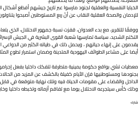
المعركة، يصدمهم الواقع، وهذا ما يحطمهم.
الخبايا النفسية والعقلية لجنود مارسوا عبر تاريخ جيشهم أفظع أشكال ا
للإدمان والصحة العقلية النقاب عن أنّ ربع المستوطنين أصبحوا يتناولون 
ووفقًا للتقرير، مع بدء العدوان، قفزت نسبة جمهور الاحتلال، الذي يتعاطى 
التكتم الشديد، سياسة تمارسها شعبة القوى البشرية في الجيش الإسرائيل
يقدمون على إنهاء حياتهم ، ويحمل ذلك في طياته الكثير من الدواعي ا
أيضا على مشاعر الطوائف اليهودية المتدينة وضمان استمرار تطوع المئات 
معطيات تشي بواقع حكومة يمينية متطرفة تتفكك داخليا بفعل إجرامها
بجنودها ومستوطنيها فإن الأيام كفيلة بالكشف عن المزيد من الحالات ا
الداخل والقضاء على مقومات الحياة فيه وتلك نهاية متوقعة في قابل ا
وذلك كأس سيتجرعه الاحتلال يوما مع تفاقم أزماته وتخبطه داخليا وخارج
شارك