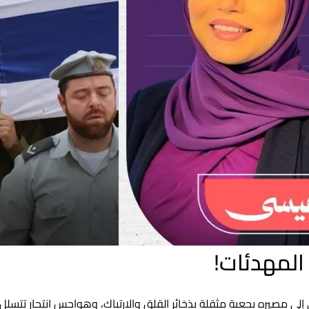
 المهدئات!
إلى مصيره بجعبة مثقلة بذخائر القلق والارتباك، وهواجس انتحار تتسلل