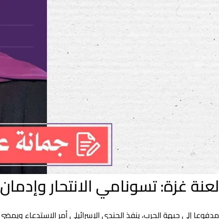
لعنة غزة: تسونامي الانتحار وإدمان
مدفوعا إلى جبهة الحرب، ينفذ الجندي الإسرائيلي أمر الاستدعاء ويمضي 