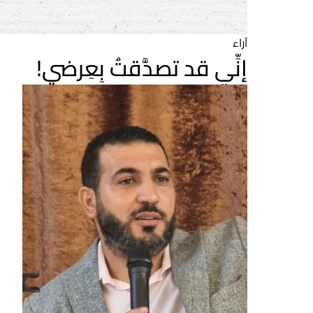
آراء
إنِّي قد تصدَّقتُ بِعِرضي!