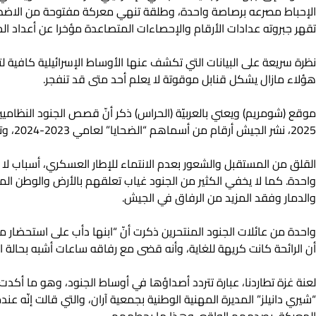
الإحباط مصرعه برصاصة واحدة، وطلقة تنهي معركة مفتوحة من الاضطرا
تقهر جبروته عدادات الأرقام والإحصاءات المتصاعدة مؤخرا عن أعداد ال
نظرة سريعة على البيانات التي تكشف عنها الأوساط الإسرائيلية كافية ل
هؤلاء مازال يشكل قنابل موقوتة لا يعلم أحد متى قد تنفجر. ‏
موقع (شومريم) ويعني بالعربيّة (الحراس) ذكر أنّ قصص الجنود النظاميين
2025، ‏نشر الجيش أرقام من أسماهم “الضحايا” لعامي 2023-2024، وتشير الأرقام لزيادة في عدد حالات الانتحار، حيث ‏انتحر 21 جنديًا في عام 2024، و17 في عام 2023، وهو أعلى رقم منذ عام 2011.
القلق من المستقبل والشعور بعدم الانتماء للإطار العسكري، أسباب لا 
واحدة. كما لا يخفي الكثير من الجنود غياب تعلقهم بالأرض والوطن المو
والدمار وفقد المزيد من الرفاق في الجيش.‏
واحدة من عائلات الجنود المنتحرين ذكرت أنّ “ابنها دأب على استحضار 
أن الرائحة كانت كريهة للغاية، وأنه قضى مع رفاقه ساعات أشبه بحالة ا
لعنة غزة تطاردنا، عبارة تتردد أصداؤها في أوساط الجنود، وهو ما أكدت
“شيري دانيلز” المديرة المهنية الوطنية بجمعية آران، والتي قالت إنّه 