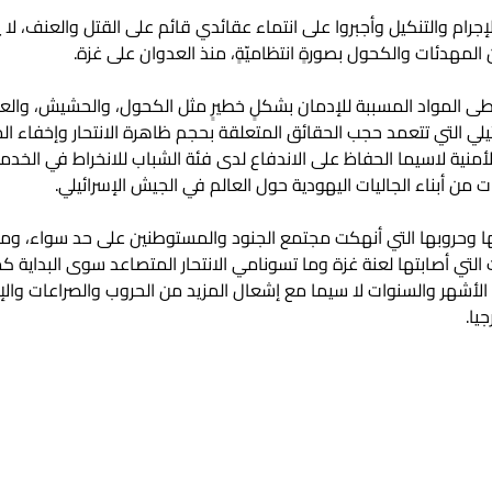
لإجرام والتنكيل وأجبروا على انتماء عقائدي قائم على القتل والعنف، ل
المهدئات والكحول بصورةٍ انتظاميّةٍ، منذ العدوان على غزة.
المواد المسببة للإدمان بشكلٍ خطيرٍ مثل الكحول، والحشيش، والعقاقير الطب
ي التي تتعمد حجب الحقائق المتعلقة بحجم ظاهرة الانتحار وإخفاء المع
لأمنية لاسيما الحفاظ على الاندفاع لدى فئة الشباب للانخراط في ال
من أبناء الجاليات اليهودية حول العالم في الجيش الإسرائيلي.
 وحروبها التي أنهكت مجتمع الجنود والمستوطنين على حد سواء، ومه
لتي أصابتها لعنة غزة وما تسونامي الانتحار المتصاعد سوى البداية كم
لأشهر والسنوات لا سيما مع إشعال المزيد من الحروب والصراعات والإب
يا.