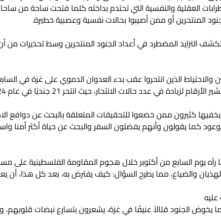
بات العقلية والنفسية التي تحتدم بداخله كلما فتحت ساحة من ساحات
جنود المنتحرين أو ممن أصيبوا بحالات نفسية وعصبية خطيرة.
تكشف التزايد المضطرد في أعداد الجنود المنتحرين وسط تحذيرات من ‏أن 
 والاحتياط الذين انتحروا عقب ‏بدء العدوان الدموي على غزة في السابع
يخفيها كثيرون ممن خضعوا للتحقيقات المتعلقة بالبحث عن دوافع الاضط
عود كما يقولون وأنهم يفضلون السفر والبحث عن حياة أكثر أمنا واستقر
ما رآه يوم السابع من أكتوبر ‏خلال هجوم المقاومة الفلسطينية على م
لهذيان والضياع، مما يطرح السؤال: كيف ‏يفترض به، بعد كل هذا، أن يع
 عليه
عندما يخوض ‏الجنود قتالاً عنيفًا في غزة، يشعرون بتسارع نبضات قلوبهم