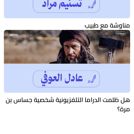
مناوشة مع طبيب
هل ظلمت الدراما التلفزيونية شخصية جساس بن
مرة؟