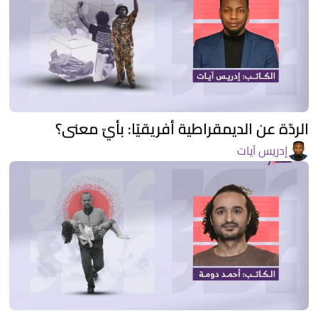
الردّة عن الديمقراطية أفريقيًا: بأيّ معنى؟
إدريس آيات