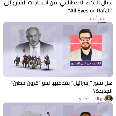
نضال الذكاء الاصطناعي: من احتجاجات الشارع إلى
“All Eyes on Rafah”.
عمر أحمد
هل تسير “إسرائيل” بقدميها نحو “قرون حطين”
الجديدة؟
خير الدين الجابري