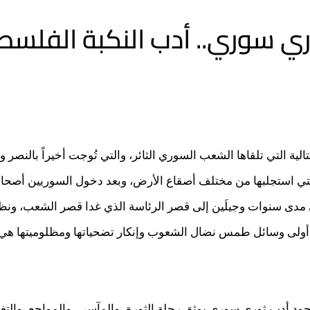
ري سوري.. أدب النكبة الفلسط
لية التي تلقاها الشعب السوري الثائر، والتي تُوجت أخيراً بالنصر 
لتي استجلبها من مختلف أصقاع الأرض، وبعد دخول السوريين أصحا
مدى سنوات وجيلَين إلى قصر الرئاسة الذي غدا قصر الشعب، ونظراً ل
 أن أولى وسائل طمس نضال الشعوب وإنكار تضحياتها ومظلوميتها هي
وجود أدب ثوري سوري يوثق رحلة الثورة، والمآسي، والمواجع، والتغ