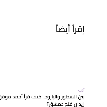
إقرأ أيضاً
أدب
بين السطور والبارود.. كيف قرأ أحمد موف
زيدان فتح دمشق؟