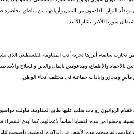
 وتقلّد الثوار، القادمون من المدن وأريافها، من مناطق محاصَرة ظ
طان سوريا الأكبر: بشار الأسد.
ن تجارب سابقة، أبرزها تجربة أدب المقاومة الفلسطيني الذي نشأ بعد
 بالأحقاد والأطماع، ومدعومين بالمال والدين والسلاح والأساطير. 
دة. فقدّم الروائيون روايات يغلب عليها طابع المقاومة، تناولت مواضيع 
شعبية، وجعلوا من هذه القضايا أساساً لأعمالهم. كما أبدع الشعراء 
عتادهم، فترسخت هذه الأشعار في الذاكرة الوطنية، وأصبحت تُتلى