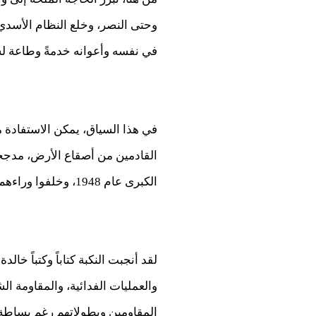
وحتى النصر، وخلع النظام الأسدي،
في نفسه وأعوانه خدمةً وطاعة لشي
في هذا السياق، يمكن الاستفادة م
القادمين من أصقاع الأرض، مدججين
الكبرى عام 1948، وخلفوا وراءهم مآسٍ ومجازر وإبادات جماعية في مختلف أنحاء الوطن.
لقد أنجبت النكبة كتاباً وكتباً خال
والعمليات الفدائية، والمقاومة ال
المقاومين وبطولاتهم رغم بساطة 