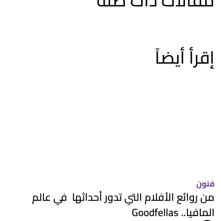
مقالات ذات صلة
إقرأ أيضاً
فنون
من روائع الأفلام التي تدور أحداثها في عالم
المافيا.. Goodfellas