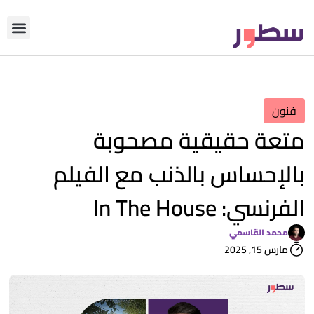
دوّن معنا
من نحن؟
رأي التحري
فنون
متعة حقيقية مصحوبة
بالإحساس بالذنب مع الفيلم
الفرنسي: In The House
محمد القاسمي
مارس 15, 2025