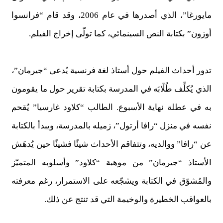
مايورغا”، الذي أصدرها في عام 2006، وقد قام “فرانسوا
أوزون” بكتابة النص السينمائي، كما تولّى إخراج الفيلم.
تدور أحداث الفيلم حول أستاذ لغة فرنسية يُدعى “جيرمان”،
الذي يُكلِّف طُلّابَه في المدرسة بكتابة تقرير حول ما يقومون
به في عطلة نهاية الأسبوع. الطالب “كلاود غارسيا” يُقحم
نفسه في منزل “رافا أرتول”، زميله بالمدرسة، ويبدأ بالكتابة
عن “رافا” ووالديه، وتتفاقم الأحداث شيئًا فشيئًا حين يُدهَش
الأستاذ “جيرمان” من موهبة “كلاود” وأسلوبه المتميّز
والمُشوّق في الكتابة ويشجّعه على الاستمرار، رغم معرفته
بالعواقب الخطيرة والوخيمة التي قد تنتج عن ذلك.