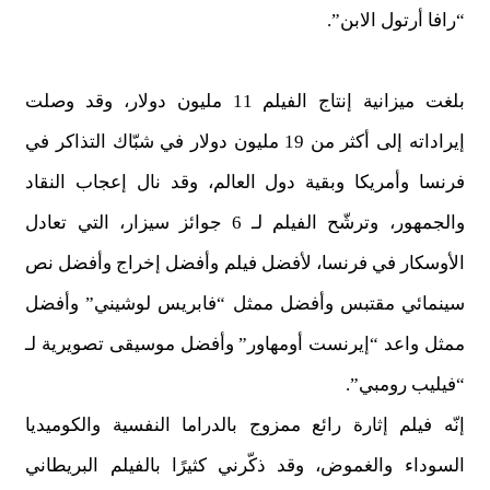
“رافا أرتول الابن”.
بلغت ميزانية إنتاج الفيلم 11 مليون دولار، وقد وصلت
إيراداته إلى أكثر من 19 مليون دولار في شبّاك التذاكر في
فرنسا وأمريكا وبقية دول العالم، وقد نال إعجاب النقاد
والجمهور، وترشّح الفيلم لـ 6 جوائز سيزار، التي تعادل
الأوسكار في فرنسا، لأفضل فيلم وأفضل إخراج وأفضل نص
سينمائي مقتبس وأفضل ممثل “فابريس لوشيني” وأفضل
ممثل واعد “إيرنست أومهاور” وأفضل موسيقى تصويرية لـ
“فيليب رومبي”.
إنّه فيلم إثارة رائع ممزوج بالدراما النفسية والكوميديا
السوداء والغموض، وقد ذكّرني كثيرًا بالفيلم البريطاني