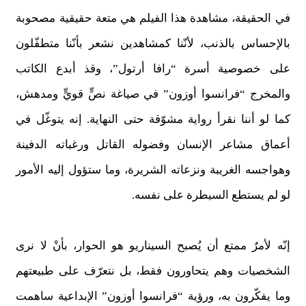
في الحقيقة، مشاهدة هذا الفيلم هي متعة حقيقية مصحوبة
بالإحساس بالذنب، لأنّنا كمشاهدين نشعر بأنّنا متطفّلون
على خصوصية أسرة “رافا أرتول”، وقذ أبدع الكاتب
والمخرج “فرانسوا أوزون” في صياغة نصٍّ قويٍّ ومدهش،
كما لو أننا نقرأ رواية مشوّقة حتى النهاية. إنه يتوغّل في
أعماق مشاعر الإنسان وفضوله القاتل ورغباته الدفينة
وهواجسه الغريبة ونزعاته الشريرة، وما ستؤول إليه الأمور
لو لم يستطع السيطرة على نفسه.
إنّه لأمرٌ ممتع أن يُصبح السيناريو هو الحوار، بأنْ لا نرى
الشخصيات وهم يتحاورون فقط، بل نتعرّف على طبيعتهم
وما يفكّرون به، ورؤية “فرانسوا أوزون” الإبداعية ساهمت