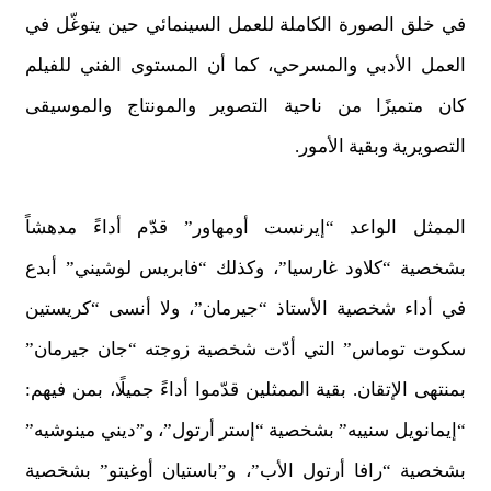
في خلق الصورة الكاملة للعمل السينمائي حين يتوغّل في
العمل الأدبي والمسرحي، كما أن المستوى الفني للفيلم
كان متميزًا من ناحية التصوير والمونتاج والموسيقى
التصويرية وبقية الأمور.
الممثل الواعد “إيرنست أومهاور” قدّم أداءً مدهشاً
بشخصية “كلاود غارسيا”، وكذلك “فابريس لوشيني” أبدع
في أداء شخصية الأستاذ “جيرمان”، ولا أنسى “كريستين
سكوت توماس” التي أدّت شخصية زوجته “جان جيرمان”
بمنتهى الإتقان. بقية الممثلين قدّموا أداءً جميلًا، بمن فيهم:
“إيمانويل سنييه” بشخصية “إستر أرتول”، و”ديني مينوشيه”
بشخصية “رافا أرتول الأب”، و”باستيان أوغيتو” بشخصية