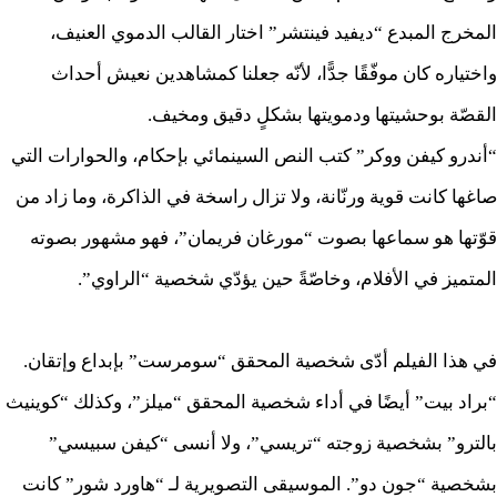
المخرج المبدع “ديفيد فينتشر” اختار القالب الدموي العنيف،
واختياره كان موفّقًا جدًّا، لأنّه جعلنا كمشاهدين نعيش أحداث
القصّة بوحشيتها ودمويتها بشكلٍ دقيق ومخيف.
“أندرو كيفن ووكر” كتب النص السينمائي بإحكام، والحوارات التي
صاغها كانت قوية ورنّانة، ولا تزال راسخة في الذاكرة، وما زاد من
قوّتها هو سماعها بصوت “مورغان فريمان”، فهو مشهور بصوته
المتميز في الأفلام، وخاصّةً حين يؤدّي شخصية “الراوي”.
في هذا الفيلم أدّى شخصية المحقق “سومرست” بإبداع وإتقان.
“براد بيت” أيضًا في أداء شخصية المحقق “ميلز”، وكذلك “كوينيث
بالترو” بشخصية زوجته “تريسي”، ولا أنسى “كيفن سبيسي”
بشخصية “جون دو”. الموسيقى التصويرية لـ “هاورد شور” كانت