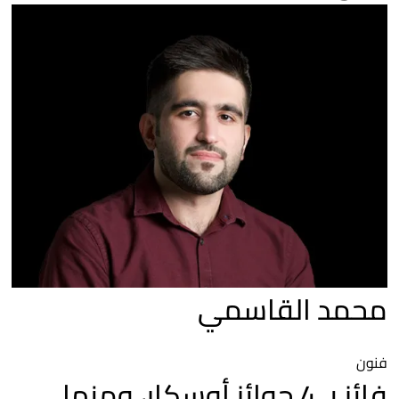
محمد القاسمي
فنون
فائز بـ 4 جوائز أوسكار، ومنها