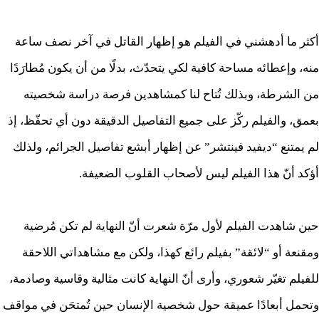
أكثر ما أدهشني في الفيلم هو إظهار القاتل في آخر نصف ساعة
منه، وإعطائه مساحة كافية لكي يتحدّث، بدلًا من أن يكون مُطارَدًا
من الشرطة، وبذلك تُتاح لنا كمشاهدين فرصة دراسة شخصيته
بعمق، والفيلم ركّز على جميع التفاصيل الدقيقة دون أي تحفّظ، إذ
لم يمتنع “ديفيد فينتشر” عن إظهار أبشع تفاصيل الجرائم، ولذلك
أؤكد أنّ هذا الفيلم ليس لأصحاب القلوب الضعيفة.
حين شاهدت الفيلم لأول مرّة شعرت أنّ النهاية لم تكن مُرضية
ومقنعة أو “لائقة” بفيلم رائع كهذا، ولكن مع مشاهداتي اللاحقة
للفيلم تغيّر شعوري، وأرى أنّ النهاية كانت مثالية وقاسية وصادمة،
وتحمل أبعادًا عميقة حول شخصية الإنسان حين تُمتحَن في مواقف