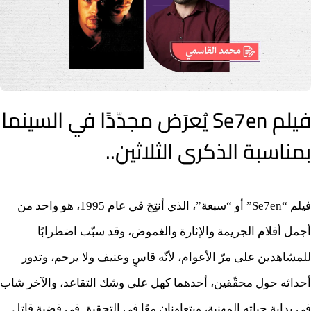
فيلم Se7en يُعرَض مجدّدًا في السينما
بمناسبة الذكرى الثلاثين..
فيلم “Se7en” أو “سبعة”، الذي أنتِجَ في عام 1995، هو واحد من
أجمل أفلام الجريمة والإثارة والغموض، وقد سبّب اضطرابًا
للمشاهدين على مرّ الأعوام، لأنّه قاسٍ وعنيف ولا يرحم، وتدور
أحداثه حول محقّقين، أحدهما كهل على وشك التقاعد، والآخر شاب
في بداية حياته المهنية، ويتعاونان معًا في التحقيق في قضية قاتل