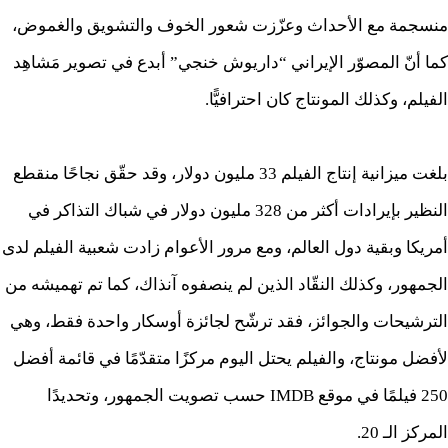
منسجمة مع الأحداث وعزّزت شعور الخوف والتشويق والغموض،
كما أنّ المصوّر الإيراني “داريوش خنجي” أبدع في تصوير مَشاهِد
الفيلم، وكذلك المونتاج كان احترافيًّا.
بلغت ميزانية إنتاج الفيلم 33 مليون دولار، وقد حقّق نجاحًا منقطع
النظير بإيرادات أكثر من 328 مليون دولار في شباك التذاكر في
أمريكا وبقية دول العالم، ومع مرور الأعوام زادت شعبية الفيلم لدى
الجمهور، وكذلك النقّاد الذين لم ينصفوه آنذاك، كما تم تهميشه من
الترشيحات والجوائز، فقد ترشّح لجائزة أوسكار واحدة فقط، وهي
لأفضل مونتاج، والفيلم يحتل اليوم مركزًا متقدّمًا في قائمة أفضل
250 فيلمًا في موقع IMDB حسب تصويت الجمهور، وتحديدًا
المركز الـ 20.