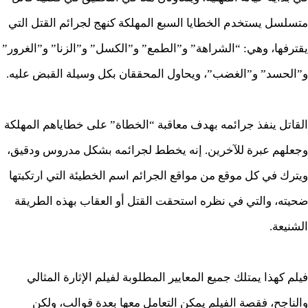
متسلسل يستخدم الخطايا السبع المهلكة كنهج لجرائم القتل التي
يقترفها، وهي: “الشراهة” و”الطمع” و”الكسل” و”الزنا” و”الغرور”
و”الحسد” و”الغضب”، ويحاول المحققان بكل وسيلة القبض عليه.
القاتل ينفذ جرائمه بهدف معاقبة “الخطاة” على خطاياهم المهلكة
وجعلهم عبرة للآخرين. إنه يخطط لجرائمه بشكل مدروس ودقيق،
ويترك في كل موقع من مواقع الجرائم اسم الخطيئة التي ارتكبتها
ضحيته، والتي في نظره استحقت القتل أو العقاب بهذه الطريقة
الشنيعة.
فيلم كهذا يمتلك جميع المعايير المطلوبة لفيلم الإثارة المثالي
والناجح، فقصة الفيلم يمكن التعامل معها بعدة قوالب، ولكن