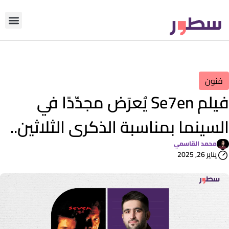
دوّن معنا
من نحن؟
رأي التحري
فنون
فيلم Se7en يُعرَض مجدّدًا في
السينما بمناسبة الذكرى الثلاثين..
محمد القاسمي
يناير 26, 2025