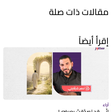
مقالات ذات صلة
إقرأ أيضاً
آراء
إنِّي قد تصدَّقتُ بِعِرضي!