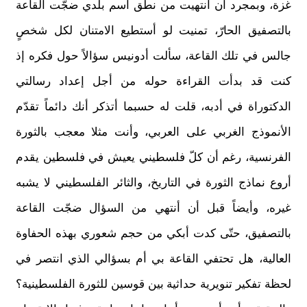
غزة، وبمجرد أن انتهيت من نطق اسم بلدي ضجّت القاعة
بالتصفيق الحارّ، تمنيت لو أستطيع الامتنان لكل شخصٍ
جالس في تلك القاعة، سألت أدونيس سؤالاً حول فكره إذ
كنت قد بدأت القراءة حوله من أجل إعداد رسالتي
الدكتوراة في أدبه، قلت له حسبما أتذكر أنك دائماً تقدّم
الأنموذج الغربي على العربي، وأنت مثلا معجب بالثورة
الفرنسية، رغم أن كلّ فلسطيني يعيش في فلسطين يقدم
أروع نماذج الثورة في التاريخ، والثائر الفلسطيني لا يشبه
غيره، وأيضاً قبل أن أنتهي من السؤال ضجّت القاعة
بالتصفيق، حتّى كدت أبكي من حجم شعوري بهذه الحفاوة
العالية، هل تحتفي القاعة بي أم بسؤالي الذي انتصر في
لحظة تفكير تنويرية حداثية بين قوسين للثورة الفلسطينية؟