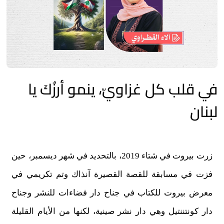
في قلب كل غزاويّ، ينمو أرزُكَ يا
لبنان
زرت بيروت في شتاء 2019، بالتحديد في شهر ديسمبر، حين
فزت في مسابقة للقصة القصيرة آنذاك وتم تكريمي في
معرض بيروت للكتاب في جناح دار فضاءات للنشر وجناح
دار كونتننتيل وهي دار نشر صينية، لكنها من الأيام القليلة