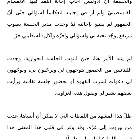
والحقيقة أن أدونيس أجاب إجابة انتقد فيها الانقسام
الفلسطينيّ ولم أر في إجابته انعكاساً لسؤالي حتّى أنّ
الجمهور لم يقتنع بإجابته ثمّ وجدت مدير الجلسة بصوتٍ
مرتفع يوجّه تحية لي ولسؤالي ولغزّة ولكل فلسطيني حرّ.
لم ينته الأمر هنا، حين انتهت الجلسة الحوارية، وجدت
اللبنانيين من الحضور يتوجهون لي ويرحّبون بي، ويوجّهون
لي دعوات لشرب القهوة أو لحضور جلسة ثقافية ورأيت
بعضهم يشير لي ويقول هذه الغزاوية.
ظلّ هذا المشهد من اللقطات التي لا يمكن أن أنساها، عدت
من بيروت إلى غزّة، وقد وقر في قلبي هذا المعنى جدا
(ينتصر اللبنانيّ لفلسطين دائماً).