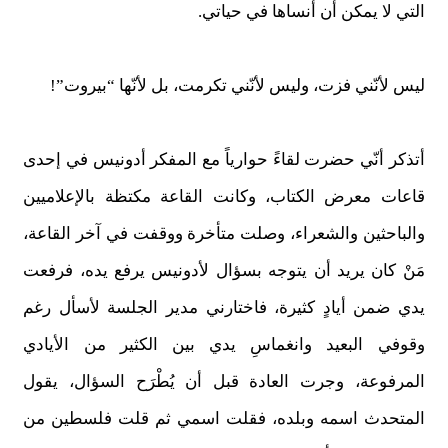
التي لا يمكن أن أنساها في حياتي.
ليس لأنّني فزت، وليس لأنّني تكرمت، بل لأنّها “بيروت”!
أتذكر أنّي حضرت لقاءً حوارياً مع المفكر أدونيس في إحدى
قاعات معرض الكتاب، وكانت القاعة مكتظة بالإعلاميين
والباحثين والشعراء، وصلت متأخرة ووقفت في آخر القاعة،
مَنْ كان يريد أن يتوجه بسؤال لأدونيس يرفع يده، فرفعت
يدي ضمن أيادٍ كثيرة، فاختارني مدير الجلسة لأسأل رغم
وقوفي البعيد وانغماسِ يدي بين الكثير من الأيادي
المرفوعة، وجرت العادة قبل أن يُطْرَح السؤال، يقول
المتحدث اسمه وبلده، فقلت اسمي ثم قلت فلسطين من