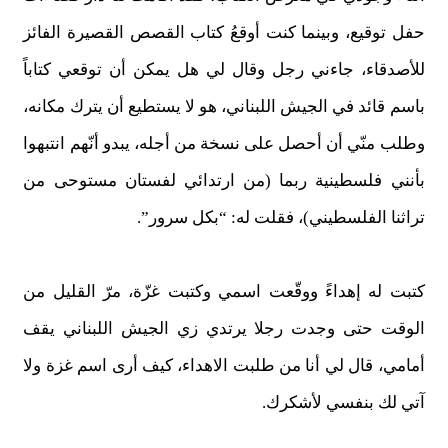
حفل توقيع، وبينما كنت أوقعُ كتاب القصص القصيرة الفائز
للأصدقاء، جاءني رجل وقال لي هل يمكن أن توقعي كتاباً
باسم قائد في الجيش اللبناني، هو لا يستطيع أن يترك مكانه،
وطلب منّي أن أحصل على نسخة من أجله، يبدو أنّهم انتبهوا
بأنني فلسطينية ربما (من ارتدائي لفستان مستوحى من
تراثنا الفلسطيني)، فقلت له: “بكل سرور”.
كتبت له إهداءً ووقّعت اسمي وكتبت غزّة، مرّ القليل من
الوقت حتى وجدت رجلا يرتدي زي الجيش اللبناني يقف
أمامي، قال لي أنا من طلبت الاهداء، كيف أرى اسم غزة ولا
آتي لك بنفسي لأشكرك.