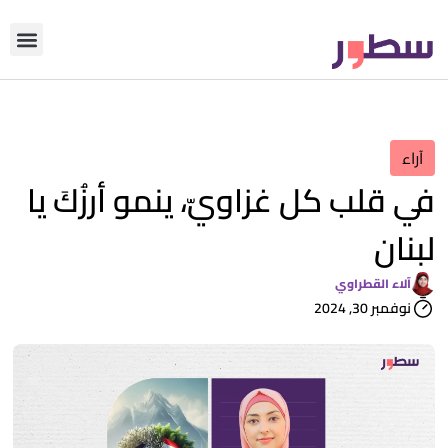
دوّن معنا
من نحن؟
رأي التحري
آراء
في قلب كل غزاويّ، ينمو أرزُكَ يا
لبنان
آلاء القطراوي
نوفمبر 30, 2024