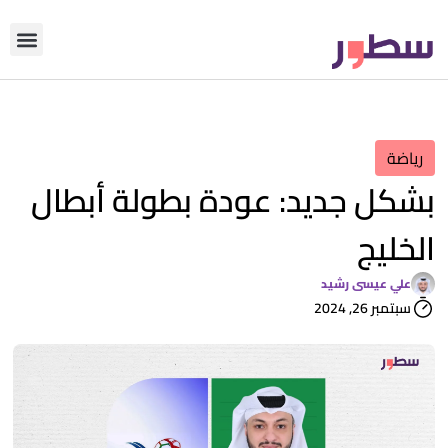
دوّن معنا
من نحن؟
رأي التحري
رياضة
بشكل جديد: عودة بطولة أبطال
الخليج
علي عيسى رشيد
سبتمبر 26, 2024