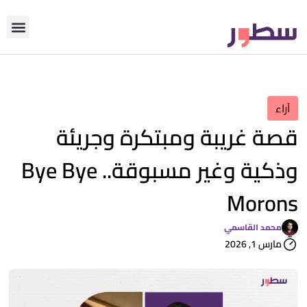
دوّن معنا
من نحن؟
رأي التحري
آراء
قصة غريبة ومبتكرة وجريئة
وذكية وغير مسبوقة.. Bye Bye
Morons
محمد القاسمي
مارس 1, 2026