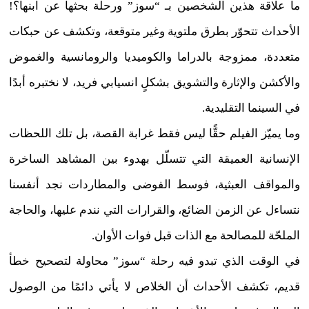
ما علاقة هذين الشخصين بـ “سوز” ورحلة بحثها عن ابنها؟!
الأحداث تتحوّر بطرق ملتوية وغير متوقعة، وتكشف عن حبكات
متعددة، ممزوجة بالدراما والكوميديا والرومانسية والغموض
والأكشن والإثارة والتشويق بشكلٍ انسيابي فريد، لا نختبره أبدًا
في السينما التقليدية.
وما يميّز الفيلم حقًّا ليس فقط غرابة القصة، بل تلك اللحظات
الإنسانية العميقة التي تتسلّل بهدوء بين المشاهد الساخرة
والمواقف العبثية، فوسط الفوضى والمطاردات نجد أنفسنا
نتساءل عن الزمن الضائع، والقرارات التي نندم عليها، والحاجة
الملحّة للمصالحة مع الذات قبل فوات الأوان.
في الوقت الذي تبدو فيه رحلة “سوز” محاولة لتصحيح خطأ
قديم، تكشف الأحداث أن الخلاص لا يأتي دائمًا من الوصول