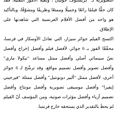
التصويرية لـ “كريستوف جوليان”، وبقية الأمور التقنية، فقد
كان حقًّا فيلمًا رائعًا وجميلًا وممتعًا وظريفًا ومشوّقًا، وبالتأكيد
هو واحد من أفضل الأفلام الفرنسية التي شاهدتها على
الإطلاق.
اكتسح الفيلم جوائز سيزار، التي تعادل الأوسكار في فرنسا،
محقّقًا الفوز بـ 6 جوائر، لأفضل فيلم وأفضل إخراج وأفضل
نصّ سينمائي أصلي وأفضل ممثل مساعد “نيكولا ماري”
وأفضل تصوير وأفضل تصميم مواقع، وقد ترشّح لـ 6 جوائز
أخرى، لأفضل ممثل “ألبير دوبونتيل” وأفضل ممثلة “فيرجيني
إيفيرا” وأفضل موسيقى تصويرية وأفضل مونتاج وأفضل
تصميم أزياء وأفضل مؤثرات صوتية، ومن المؤسف أنّ الفيلم
لم يحظَ بالتقدير الذي يستحقه خارج فرنسا.