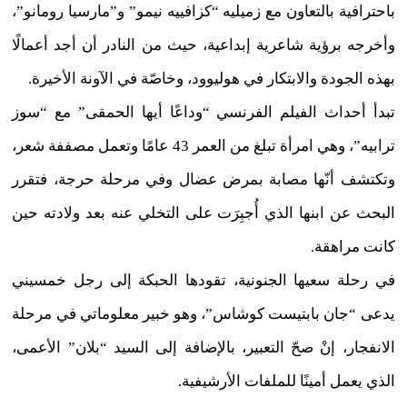
باحترافية بالتعاون مع زميليه “كزافييه نيمو” و”مارسيا رومانو”،
وأخرجه برؤية شاعرية إبداعية، حيث من النادر أن أجد أعمالًا
بهذه الجودة والابتكار في هوليوود، وخاصّة في الآونة الأخيرة.
تبدأ أحداث الفيلم الفرنسي “وداعًا أيها الحمقى” مع “سوز
ترابيه”، وهي امرأة تبلغ من العمر 43 عامًا وتعمل مصففة شعر،
وتكتشف أنّها مصابة بمرض عضال وفي مرحلة حرجة، فتقرر
البحث عن ابنها الذي أُجبِرَت على التخلي عنه بعد ولادته حين
كانت مراهقة.
في رحلة سعيها الجنونية، تقودها الحبكة إلى رجل خمسيني
يدعى “جان بابتيست كوشاس”، وهو خبير معلوماتي في مرحلة
الانفجار، إنْ صحّ التعبير، بالإضافة إلى السيد “بلان” الأعمى،
الذي يعمل أمينًا للملفات الأرشيفية.