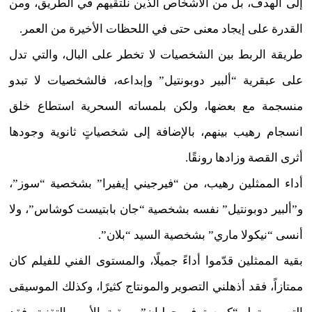
إلى الهدف، بل من الأشخاص الذين نلتقيهم في الطريق، ومن
القدرة على إيجاد معنى حتى في اللحظات الأخيرة من العمر.
طريقة الربط بين الشخصيات لا تخطر على البال، والتي تدل
على عبقرية “ألبير دوبونتيل” وإبداعه، فالشخصيات لا تبدو
منسجمة مع بعضها، ولكن بلمساته السحرية استطاع خلق
انسجام رهيب بينهم، بالإضافة إلى شخصياتٍ ثانوية وجودها
أثرى القصة وزادها رونقًا.
أداء الممثلين رهيب، من “فيرجيني إيفيرا” بشخصية “سوز”،
و”ألبير دوبونتيل” نفسه بشخصية “جان بابتيست كوشاس”، ولا
أنسى “نيكولا ماري” بشخصية السيد “بلان”.
بقية الممثلين قدّموا أداءً جميلًا، والمستوى الفني للفيلم كان
ممتازاً، فقد أذهلني التصوير والمونتاج كثيرًا، وكذلك الموسيقى