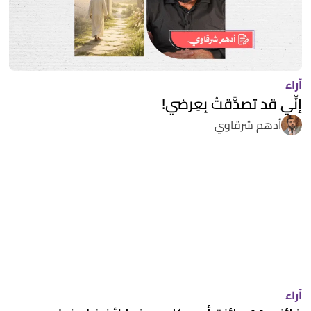
آراء
إنِّي قد تصدَّقتُ بِعِرضي!
أدهم شرقاوي
آراء