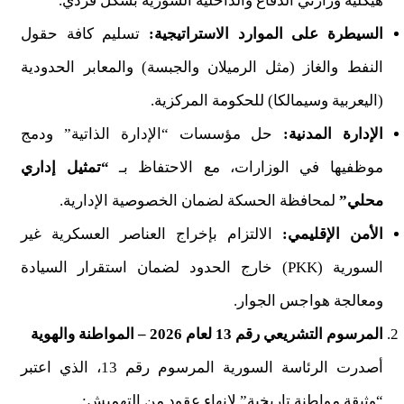
هيكلية وزارتي الدفاع والداخلية السورية بشكل فردي.
السيطرة على الموارد الاستراتيجية:
تسليم كافة حقول
النفط والغاز (مثل الرميلان والجبسة) والمعابر الحدودية
(اليعربية وسيمالكا) للحكومة المركزية.
الإدارة المدنية:
حل مؤسسات “الإدارة الذاتية” ودمج
موظفيها في الوزارات، مع الاحتفاظ بـ
“تمثيل إداري
محلي”
لمحافظة الحسكة لضمان الخصوصية الإدارية.
الأمن الإقليمي:
الالتزام بإخراج العناصر العسكرية غير
السورية (PKK) خارج الحدود لضمان استقرار السيادة
ومعالجة هواجس الجوار.
المرسوم التشريعي رقم 13 لعام 2026 – المواطنة والهوية
أصدرت الرئاسة السورية المرسوم رقم 13، الذي اعتبر
“وثيقة مواطنة تاريخية” لإنهاء عقود من التهميش: