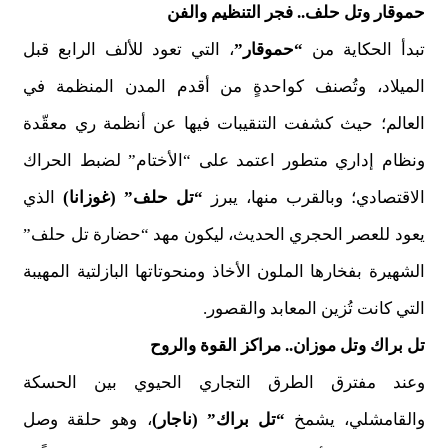
حموقار وتل حلف.. فجر التنظيم والفن
تبدأ الحكاية من
“حموقار”
، التي تعود للألف الرابع قبل
الميلاد، وتُصنف كواحدةٍ من أقدم المدن المنظمة في
العالم؛ حيث كشفت التنقيبات فيها عن أنظمة ري معقّدة
ونظام إداري متطور اعتمد على “الأختام” لضبط الحراك
الاقتصادي؛ وبالقرب منها، يبرز
“تل حلف” (غوزانا)
الذي
يعود للعصر الحجري الحديث، ليكون مهد “حضارة تل حلف”
الشهيرة بفخارها الملون الأخاذ ومنحوتاتها البازلتية المهيبة
التي كانت تُزين المعابد والقصور.
تل براك وتل موزان.. مراكز القوة والروح
وعند مفترق الطرق التجاري الحيوي بين الحسكة
والقامشلي، يشمخ
“تل براك” (ناجار)
، وهو حلقة وصل