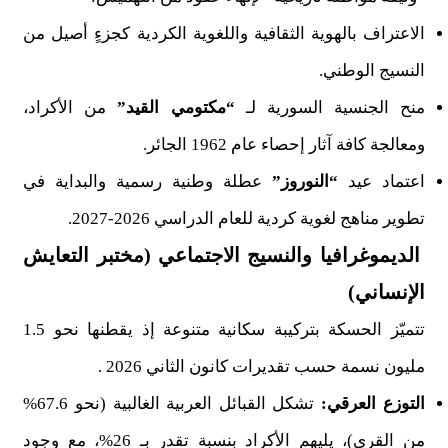
الاعتراف بالهوية الثقافية واللغوية الكردية كجزءٍ أصيل من
النسيج الوطني.
منح الجنسية السورية لـ
“مكتومي القيد”
من الأكراد،
ومعالجة كافة آثار إحصاء عام 1962 الجائر.
اعتماد عيد
“النوروز”
عطلة وطنية رسمية والبداية في
تطوير مناهج لغوية كردية للعام الدراسي 2026-2027.
الديموغرافيا والنسيج الاجتماعي (مختبر التعايش
الإنساني)
تتميّز الحسكة بتركيبة سكانية متنوعة إذ يقطنها نحو 1.5
مليون نسمة حسب تقديرات كانون الثاني 2026 .
التوزع العرقي:
تشكل القبائل العربية الغالبية (نحو 67.6%
من القرى)، يليهم الأكراد بنسبة تقدر بـ 26%، مع وجود