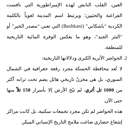
العين، القلب النابض لهذه الإمبراطورية التي نافست
الفراعنة والحثيين؛ ويرتبط اسم المدينة لغوياً بالكلمة
الكردية “باشكاني” (Bashkani) التي تعني “مصدر الخير” أو
“البئر الجيد”، وهو ما يعكس الوفرة المائية التاريخية
للمنطقة.
الحواضر الأثرية الكبرى ودلالاتها التاريخية:
لا تُعد محافظة الحسكة مجرد رقعة جغرافية في الشمال
السوري، بل هي مخزنٌ تاريخي هائل يضم تحت ترابه أكثر
من
1000 تل أثري
، لم تبُح الأرض إلا بأسرار
150 تلاً
منها
حتى الآن.
هذه الحواضر لم تكن مجرد تجمعات سكنية، بل كانت مراكز
إشعاع حضاري صاغت ملامح التاريخ الإنساني المبكر.