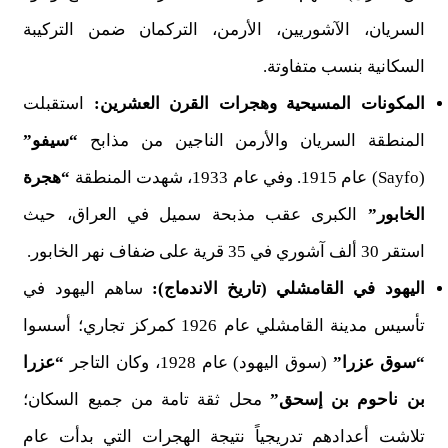
السريان، الآشوريين، الأرمن، التركمان ضمن التركيبة
السكانية بنسب متفاوتة.
المكونات المسيحية وهجرات القرن العشرين:
استقبلت
المنطقة السريان والأرمن الناجين من مذابح
“سيفو”
(Sayfo) عام 1915. وفي عام 1933، شهدت المنطقة
“هجرة
الخابور”
الكبرى عقب مذبحة سميل في العراق، حيث
استقر 30 ألف آشوري في 35 قرية على ضفاف نهر الخابور.
اليهود في القامشلي (تاريخ الاندماج):
ساهم اليهود في
تأسيس مدينة القامشلي عام 1926 كمركز تجاري؛ أسسوا
“سوق عزرا”
(سوق اليهود) عام 1928، وكان التاجر
“عزرا
بن ناحوم بن إسحق”
محل ثقة تامة من جميع السكان؛
تلاشت أعدادهم تدريجياً نتيجة الهجرات التي بدأت عام