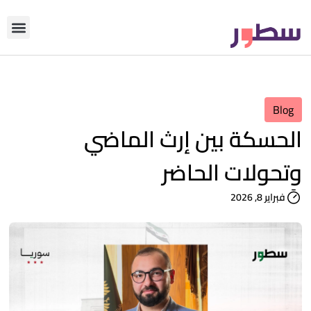
دوّن معنا
من نحن؟
رأي التحري
Blog
الحسكة بين إرث الماضي
وتحولات الحاضر
فبراير 8, 2026