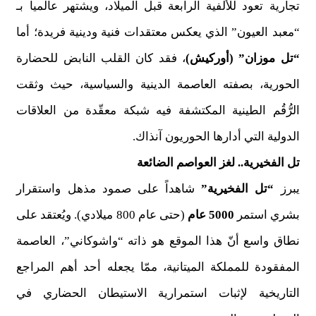
تجارية تعود للألفية الرابعة قبل الميلاد، ويشتهر عالمياً بـ
“معبد العيون” الذي يعكس معتقدات فنية ودينية فريدة؛ أما
“تل موزان” (أوركيش)
، فقد كان القلب النابض للحضارة
الحورية، بصفته العاصمة الدينية والسياسية، حيث وثقت
الرُّقُم الطينية المكتشفة فيه شبكة معقّدة من العلاقات
الدولية التي أدارها الحوريون آنذاك.
تل الفخيرية.. لغز العواصم الضائعة
يبرز
“تل الفخيرية”
شاهداً على صمود مذهل واستقرار
بشري استمر
5000 عام
(حتى عام 800 ميلادي). ويُعتقد على
نطاق واسع أنّ هذا الموقع هو ذاته “واشوكاني”، العاصمة
المفقودة للمملكة الميتانية، ممّا يجعله أحد أهم المراجع
التاريخية لإثبات استمرارية الاستيطان الحضاري في