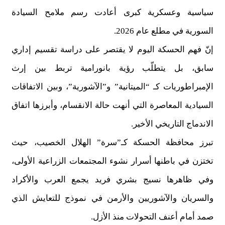
سياسية وعسكرية كبرى أعادت رسم ملامح السيادة
السورية في مطلع عام 2026.
إنّ فهم الحسكة اليوم لا يقتصر على دراسة تقسيم إداري
سابق، بل يتطلّب رؤية بانورامية تربط بين إرث
الإمبراطوريات كـ “الميتانية” و”الآشورية”، وبين الاتفاقات
السيادية المعاصرة التي أنهت حالة الانقسام، وأبرزها اتفاق
الاندماج التاريخي الأخير.
تبرز محافظة الحسكة كـ”سرة” الهلال الخصيب، حيث
تختزن في باطنها أسرار نشوء المجتمعات الزراعية الأولى،
وفي ظاهرها نسيج بشري فريد يجمع العرب والأكراد
والسريان والآشوريين والأرمن في نموذج للتعايش الذي
صمد أمام أعنف التحولات منذ الأزل.