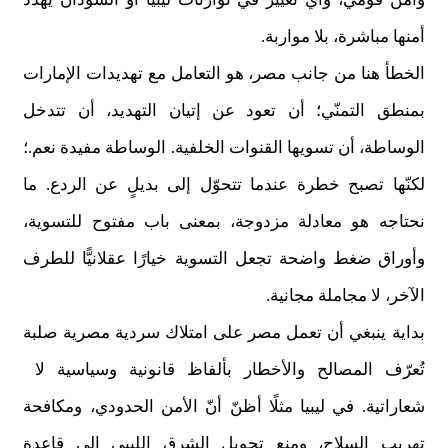
أمنها مباشرة، بلا مواربة.
الخطأ هنا من جانب مصر، هو التعامل مع تهديدات الإمارات
بمنطق التمنّي؛ أن تعود عن إتيان التهديد، أن تتدخل
الوساطة، أن تسويها القنوات الخلفية. الوساطة مفيدة نعم.؛
لكنّها تصبح خطرة عندما تتحوّل إلى بديلٍ عن الردع. ما
نحتاجه هو معادلة مزدوجة، بمعنى باب مفتوح للتسوية،
وأوراق ضغط واضحة تجعل التسوية خيارًا عقلانيًّا للطرف
الآخر، لا مجاملة مجانية.
بداية ينبغي أن تعمل مصر على امتلاك سردية مصرية صلبة
تُعرّف المصالح والأخطار بألفاظ قانونية وسياسية لا
شعاراتية. في ليبيا مثلًا أظنّ أنّ الأمن الحدودي، ومكافحة
تهريب السلاح، ومنع تحويل الشرق الليبي إلى قاعدةٍ