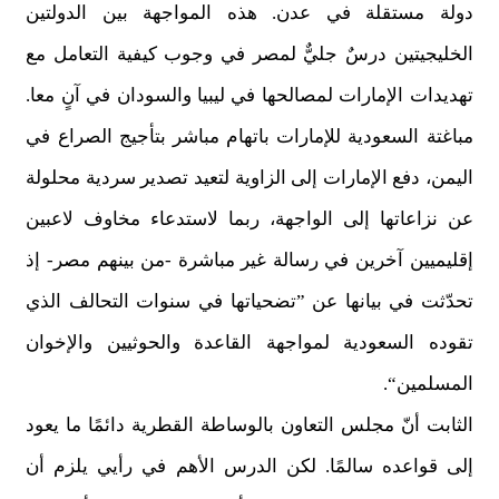
دولة مستقلة في عدن. هذه المواجهة بين الدولتين
الخليجيتين درسٌ جليٌّ لمصر في وجوب كيفية التعامل مع
تهديدات الإمارات لمصالحها في ليبيا والسودان في آنٍ معا.
مباغتة السعودية للإمارات باتهام مباشر بتأجيج الصراع في
اليمن، دفع الإمارات إلى الزاوية لتعيد تصدير سردية محلولة
عن نزاعاتها إلى الواجهة، ربما لاستدعاء مخاوف لاعبين
إقليميين آخرين في رسالة غير مباشرة -من بينهم مصر- إذ
تحدّثت في بيانها عن ”تضحياتها في سنوات التحالف الذي
تقوده السعودية لمواجهة القاعدة والحوثيين والإخوان
المسلمين“.
الثابت أنّ مجلس التعاون بالوساطة القطرية دائمًا ما يعود
إلى قواعده سالمًا. لكن الدرس الأهم في رأيي يلزم أن