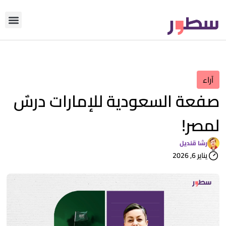
دوّن معنا
من نحن؟
رأي التحري
آراء
صفعة السعودية للإمارات درسٌ
لمصر!
رشا قنديل
يناير 6, 2026