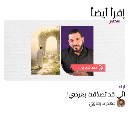
إقرأ أيضاً
آراء
إنِّي قد تصدَّقتُ بِعِرضي!
أدهم شرقاوي