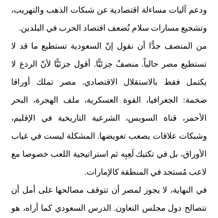
ودعم آليات مساءلة اقتصادية عن شبكات الذهب والتهريب،
وتشجيع مسارات سلام تُضعف اقتصاد الحرب في البلدين.
من المنصف جدًّا أن نقول إنّ السعودية تستطيع ما قد لا
تستطيع مصر حالياً. منصفٌ جزئيًّا. أقول جزئيًّا لأنّ الردع لا
يكتمل فقط بالاستقلال الاقتصادي. مصر تملك أوراقا
ضخمة: الجغرافيا، القوة العسكرية، ملف الهجرة، البحر
الأحمر، قناة السويس، الشرعية التاريخية في الإقليم،
وشبكات علاقات يصعب تعويضها. المشكلة ليست في غياب
الأوراق، بل في تكتيك لَعِبِه ثم استراتيجية اللعب خصوصا مع
لاعب مُستجد في المنطقة كالإمارات.
في النهاية، لا يجوز لمصر أن تتوقف مصالحها على أمل أن
تتصالح دول مجلس التعاون. الدرس السعودي كما أراه، هو