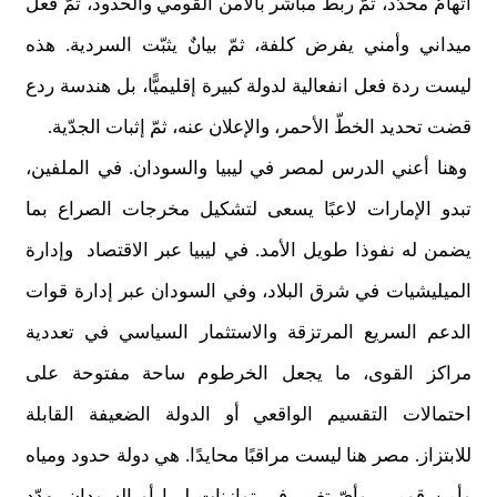
اتهامٌ محدّد، ثمّ ربط مباشر بالأمن القومي والحدود، ثمّ فعل
ميداني وأمني يفرض كلفة، ثمّ بيانٌ يثبّت السردية. هذه
ليست ردة فعل انفعالية لدولة كبيرة إقليميًّا، بل هندسة ردع
قضت تحديد الخطّ الأحمر، والإعلان عنه، ثمّ إثبات الجدّية.
وهنا أعني الدرس لمصر في ليبيا والسودان. في الملفين،
تبدو الإمارات لاعبًا يسعى لتشكيل مخرجات الصراع بما
يضمن له نفوذا طويل الأمد. في ليبيا عبر الاقتصاد وإدارة
الميليشيات في شرق البلاد، وفي السودان عبر إدارة قوات
الدعم السريع المرتزقة والاستثمار السياسي في تعددية
مراكز القوى، ما يجعل الخرطوم ساحة مفتوحة على
احتمالات التقسيم الواقعي أو الدولة الضعيفة القابلة
للابتزاز. مصر هنا ليست مراقبًا محايدًا. هي دولة حدود ومياه
وأمن قومي، وأيّ تغيير في توازنات ليبيا أو السودان يهدّد