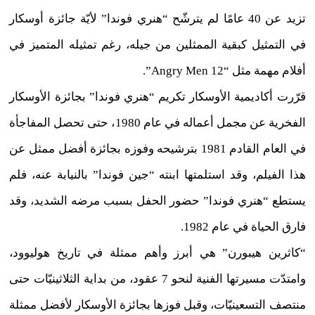
تزيد عن 40 عامًا لم يترشّح “هنري فوندا” لأيّة جائزة أوسكار
في التمثيل كبقية الممثلين من جيله، رغم تمثيله المتميز في
أفلام مهمة مثل “12 Angry Men”.
قرّرت أكاديمية الأوسكار تكريم “هنري فوندا” بجائزة الأوسكار
الفخرية عن مجمل أعماله في عام 1980، حتى تحصل المفاجأة
في العام القادم 1981 بترشيحه وفوزه بجائزة أفضل ممثل عن
هذا الفيلم، وقد استلمتها ابنته “جين فوندا” بالنيابة عنه، فلم
يستطع “هنري فوندا” حضور الحفل بسبب مرضه الشديد، وقد
فارق الحياة في عام 1982.
“كاثرين هيبورن” هي أبرز وأهم ممثلة في تاريخ هوليوود،
وامتدّت مسيرتها الفنية لنحو 7 عقود، من بداية الثلاثينيّات حتى
منتصف التسعينيّات، وقبل فوزها بجائزة الأوسكار لأفضل ممثلة