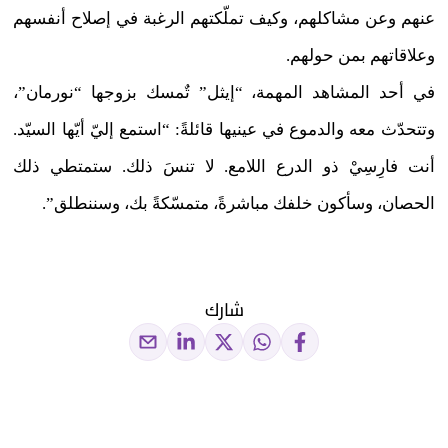
عنهم وعن مشاكلهم، وكيف تملّكتهم الرغبة في إصلاح أنفسهم
وعلاقاتهم بمن حولهم.
في أحد المشاهد المهمة، “إيثل” تٌمسك بزوجها “نورمان”،
وتتحدّث معه والدموع في عينيها قائلةً: “استمع إليّ أيّها السيّد.
أنت فارِسِيْ ذو الدرع اللامع. لا تنسَ ذلك. ستمتطي ذلك
الحصان، وسأكون خلفك مباشرةً، متمسّكةً بك، وسننطلق”.
شارك