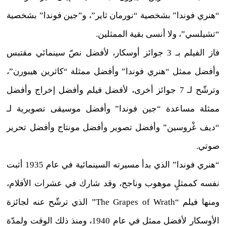
“هنري فوندا” بشخصية “نورمان ثاير”، و”جين فوندا” بشخصية
“تشيلسي”، ولا أنسى بقية الممثلين.
فاز الفيلم بـ 3 جوائز أوسكار، لأفضل نصّ سينمائي مقتبس
وأفضل ممثل “هنري فوندا” وأفضل ممثلة “كاثرين هيبورن”،
وترشّح لـ 7 جوائز أخرى، لأفضل فيلم وأفضل إخراج وأفضل
ممثلة مساعدة “جين فوندا” وأفضل موسيقى تصويرية لـ
“ديف غْروسين” وأفضل تصوير وأفضل مونتاج وأفضل تحرير
صوتي.
“هنري فوندا” الذي بدأ مسيرته السينمائية في عام 1935 أثبت
نفسه كممثلٍ موهوب وناجح، وقد شارك في عشرات الأفلام،
ومنها فيلم “The Grapes of Wrath” الذي ترشّح عنه لجائزة
الأوسكار لأفضل ممثل في عام 1940، ومنذ ذلك الوقت ولمدّة