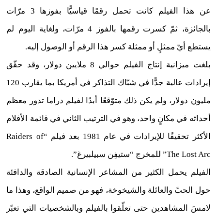
عن هذا الفيلم كانت تحمل رقمًا قياسيًّا بفوزها 3 مرّات
بالجائزة، ثمّ كسرت رقمها بالفوز 4 مرّات، ولغاية اليوم لم
يستطع أيّ ممثلٍ أو ممثلة كسر هذا الرقم أو الوصول إليه.
بلغت ميزانية إنتاج الفيلم حوالي 8 ملايين دولار، وقد حقّق
إيرادات عالية جدًّا في شبّاك التذاكر في أمريكا بما يقارب 120
مليون دولار، ولم يكن ذلك متوّقعًا أبدًا لفيلم دراما تدور معظم
أحداثه في مكانٍ واحد، وهو في الترتيب الثاني في قائمة الأفلام
الأكثر تحقيقًا للإيرادات في عام 1981 بعد فيلم “Raiders of
The Lost Arc” للمخرج “ستيفِن سبيلبيرغ”.
الفيلم يحمل الكثير من المشاعر الإنسانية الصادقة والدافئة
حول الحبّ والعائلة والشيخوخة، فهو من صميم الواقع، وهذا ما
لامسَ المشاهدين حتى تعلّقوا بالفيلم وبالشخصيات التي تعبّر