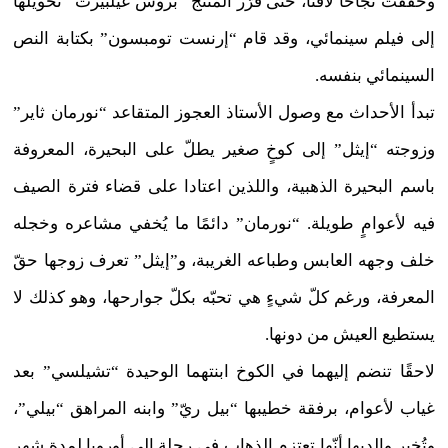
وحقّقت نجاحًا لافتًا، حتى قرّر المنتج “بروس غيلبيرت” تحويلها
إلى فيلم سينمائي، وقد قام “إرنست تومبسون” بكتابة النص
السينمائي بنفسه.
تبدأ الأحداث مع وصول الأستاذ العجوز المتقاعد “نورمان ثاير”
وزوجته “إيثل” إلى كوخٍ صغير يطلّ على البحيرة، المعروفة
باسم البحيرة الذهبية، واللذين اعتادا على قضاء فترة الصيف
فيه لأعوامٍ طويلة. “نورمان” دائمًا ما يُخفي مشاعره وخجله
خلف وجهه العابس وطباعه الغريبة، و”إيثل” تعرف زوجها حقّ
المعرفة، ورغم كلّ شيءٍ هي تحبّه بكلّ جوارحها، وهو كذلك لا
يستطيع العيش من دونها.
لاحقًا تنضم إليهما في الكوخ ابنتهما الوحيدة “تشيلسي” بعد
غياب لأعوام، برفقة خطيبها “بيل ريّ” وابنه المراهق “بيلي”،
وتُخبر والديها أنّها تعتزم الذهاب في رحلةٍ إلى أوروبا لمدة شهر