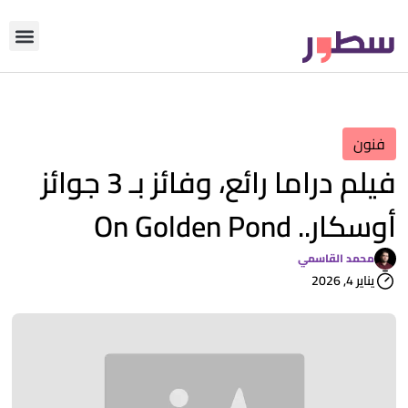
دوّن معنا
من نحن؟
رأي التحري
فنون
فيلم دراما رائع، وفائز بـ 3 جوائز
أوسكار.. On Golden Pond
محمد القاسمي
يناير 4, 2026