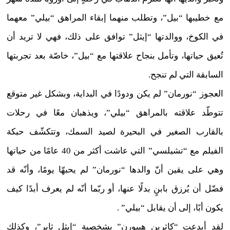
مع خطيبها “بيل”، وتطلب منهما إبقاء المراهق “بيلي” معهما
في الكوخ، ووالدتها “إيثل” توافق على ذلك، فهي لا تريد أن
تُعيق حياتها، وتأمل بنجاح علاقتها مع “بيل”، خاصّة بعد تجربتها
السابقة التي لم تنجح.
العجوز “نورمان” لم يكن ودودًا في البداية، وبشكل غير متوقع
تتوطّد علاقته بالمراهق “بيلي”، ويذهبان معًا في رحلات
بالقارب الصغير في البحيرة لصيد السمك، وتتكشّف حبكة
الفيلم مع “تشيلسي” التي عاشت أكثر من 40 عامًا من حياتها
وهي على يقين أنّ والدها “نورمان” لم يحبهّا يومًا، وأنّه قد
فضّل أن يُرزق بابنٍ بدلًا عنها، أو ربّما أنّه لم يعرف أبدًا كيف
يكون أبًا، إلى أن يقابل “بيلي” .
لقد أبدعت “كاثرين هيبورن” بشخصية “إيثل ثاير”، وكذلك