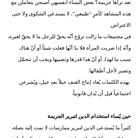
تعد تراها جريمة؟ بعض النساء أنفسهن أصبحن يتعاملن مع
هذه المشاهد كأمرٍ “طبيعي”، لا يستدعي الشكوى ولا حتى
الاعتراض.
في مجتمعات ما زالت تروّج أنّه يحقّ للرجل ما لا يحقّ لغيره،
وأنّه إذا ضربت المرأة فلا بدّ أنّها فعلت شيئاً أو أنّ هناك
سبب ما لهذا، أو أنّ هذا قدرها ونصيبها ويجب أن تتحمّل
وتصبر لأجل أطفالها.
بهذه الكلمات يُعاد إنتاج العنف جيلاً بعد جيل، ويُشرعن
اجتماعياً قبل أن يُدان قانونياً.
حين يُساء استخدام الدين لتبرير الجريمة
كثيراً ما يُستدعى الدين لتبرير ممارسات لا تمت إليه بصلة،