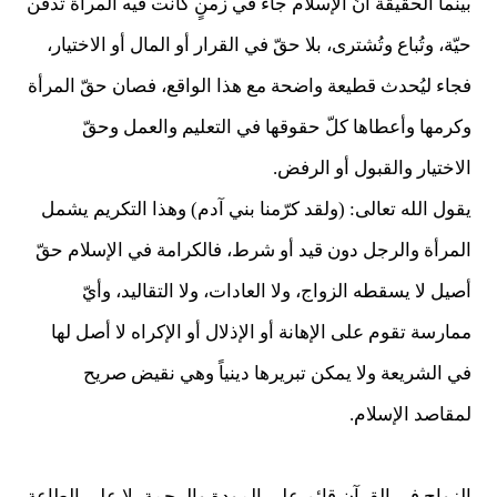
بينما الحقيقة أنّ الإسلام جاء في زمنٍ كانت فيه المرأة تُدفن
حيّة، وتُباع وتُشترى، بلا حقّ في القرار أو المال أو الاختيار،
فجاء ليُحدث قطيعة واضحة مع هذا الواقع، فصان حقّ المرأة
وكرمها وأعطاها كلّ حقوقها في التعليم والعمل وحقّ
الاختيار والقبول أو الرفض.
يقول الله تعالى: (ولقد كرّمنا بني آدم) وهذا التكريم يشمل
المرأة والرجل دون قيد أو شرط، فالكرامة في الإسلام حقّ
أصيل لا يسقطه الزواج، ولا العادات، ولا التقاليد، وأيّ
ممارسة تقوم على الإهانة أو الإذلال أو الإكراه لا أصل لها
في الشريعة ولا يمكن تبريرها دينياً وهي نقيض صريح
لمقاصد الإسلام.
الزواج في القرآن قائم على المودة والرحمة، لا على الطاعة