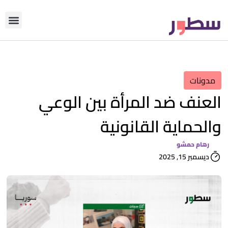
دوّن معنا
من نحن؟
رأي التحري
مدونات
العنف ضد المرأة بين الوعي
والحماية القانونية
رهام حمشو
ديسمبر 15, 2025