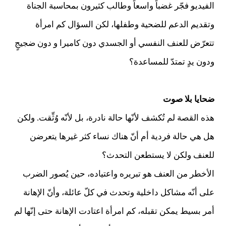
الفيديو فجّر غضباً واسعاً وطالب كثيرون بمحاسبة الجناة
وتقديم الدعم للضحية وطفلها، لكن السؤال كم امرأة
تتعرّض للعنف النفسي أو الجسدي دون كاميرا و دون ضجيجٍ
ودون يدٍ تمتدّ للمساعدة؟
ضحايا بلا صوت
هذه القصة لم تُكشف لأنّها حالة نادرة، بل لأنّه وُثِّقت. ولكن
هل هي حالة فردية أم أنّ هناك نساء كثر غيرها يتعرضن
للعنف ولكن لا يستطعن التحدث؟
الأخطر من العنف هو تبريره واعتياده، حين يُصور الضرب
على أنّه مشاكل داخلية وتحدث في كلّ عائلة، وأنّ الإهانة
أمر بسيط يمكن تقبله، كم امرأة اعتادت الإهانة حتى إنّها لم