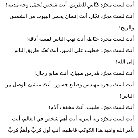
أنتَ لستَ مجرّد كنّاسٍ للطريق، أنتَ شخص يُجمّل وجه مدينة!
أنتَ لستَ مجرّد نجّار، أنتَ إنسان يحمي البيوت من الشمس
والريح!
أنتَ لستَ مجرد خيّاط، أنتَ تهب الناس لمسة أناقة!
أنتَ لستَ مجرّد خطيب على المنبر، أنتَ تُعبّد طريق الناس
إلى الله!
أنتَ لستَ مجرّد مُدرس صبيان، أنتَ صانع رجال!
أنت لستَ مجرد مهندس وصانع جسور ، أنتَ منشئ الوصل بين
الناس!
أنتَ لستَ مجرّد طبيب، أنتَ مخفف آلام!
أنتِ لستِ مجرّد ربة أسرة، أنتِ أهم شخص في العالم، أنتِ
بأمر الله واهبة هذا الكوكب قاطنيه، أنتِ أول مُربٍّ وأهمُّ مُربٍّ