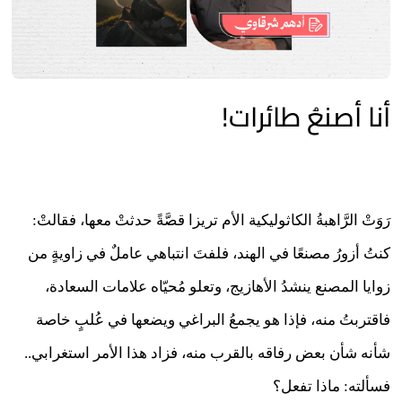
أنا أصنعُ طائرات!
رَوَتْ الرَّاهبةُ الكاثوليكية الأم تريزا قصَّةً حدثتْ معها، فقالتْ:
كنتُ أزورُ مصنعًا في الهند، فلفتَ انتباهي عاملٌ في زاويةٍ من
زوايا المصنع ينشدُ الأهازيج، وتعلو مُحيّاه علامات السعادة،
فاقتربتُ منه، فإذا هو يجمعُ البراغي ويضعها في عُلبٍ خاصة
شأنه شأن بعض رفاقه بالقرب منه، فزاد هذا الأمر استغرابي..
فسألته: ماذا تفعل؟