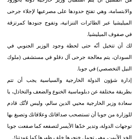
والابتسامة، وهي تفتح حدودها على مصرعيها لإجلاء جرحى
الميليشيا عبر الطائرات التنزانية، وتفوج جنودها كمرتزقة
في صفوف الميليشيا.
لك أن تتخيل أنّه حتى لحظة وجود الوزير الجنوبي في
السودان، يتم معالجة جرحى آل دقلو في مستشفى (ملوك
النيل التخصصي) في جوبا.
إدارة شؤون الدولة الخارجية والسياسية يجب أن تتم
بطريقة مختلفة عن دبلوماسية الخنوع والضعف والتخاذل، يا
سعادة وزير الخارجية محيي الدين سالم، وليس لأنّك قادم
للوزارة من جوبا أن تستصحب صداقاتك وعلاقاتك وتصبغ بها
توجهات الدولة، وتدير خدّها الأيسر لتصفعه كما صفعت جوبا
الخد الأيمن، وهي تحمل خنجرها خلف ظهرها كما عودتنا!.