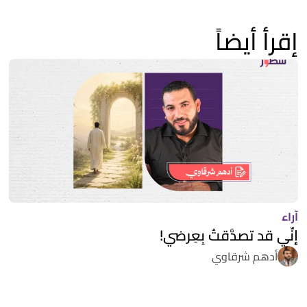
إقرأ أيضاً
آراء
إنِّي قد تصدَّقتُ بِعِرضي!
أدهم شرقاوي