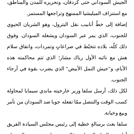
الجيش السوداني حتى كردفان، وتحريره للمدن والمناطق،
مع استنزاف الميليشيا الممنهج وتراجعها المستمر.
إضافة إلى خطّ أنابيب نقل البترول، وهو الشريان الحيوي
للجنوب، الذي يمر عبر السودان ويشغله السودان. وفوق
ذلك كلّه، بلاده تتخبّط في صراعاتٍ وتمردات، واتفاق سلام
هش مع نائبه الأول رياك مشار؛ الذي تتم محاكمته هذه
الأيام، و”جيش النمل الأبيض” الذي يضرب بقوة في أرجاء
الجنوب.
لكل ذلك، أرسل سلفا وزير خارجيته ماندي سيمايا لمحاولة
كسب الوقت والتنصل ممّا تفعله جوبا ضد السودان من تآمر
وبيع وخيانة.
سلفا بعث برسالةٍ خطية إلى رئيس مجلس السيادة الفريق