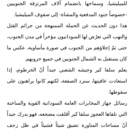
للميليشيا، وسماحها بانضمام آلاف المرتزقة الجنوبيين
-خصوصاً جنود المدفعية والمشاة- إلى صفوف الميليشيا.
هذا دون الحديث عن الحملة الممنهجة من جرائم القتل
والنهب التي تعرّض لها السودانيون مؤخراً في مدن الجنوب،
حتى تمّ إجلاؤهم من الجنوب في صورة مأساوية، عكس ما
كان يستقبل به الشمال الجنوبين في جميع حروبهم.
يعلم سلفا كير وجيشه الشعبي جيداً أنّ الخرطوم، إذا
استعادت عافيتها، سترد الصفعة، لكنهم كانوا يراهنون على
سقوطها.
رسائل جهاز المخابرات العامة السودانية القوية والساخنة
التي تلقاها العجوز سلفا كير أقلقت مضجعه، فهو يدرك جيداً
أنّ مساحات المناورة تضيق شيئاً فشيئاً في ظل زحف