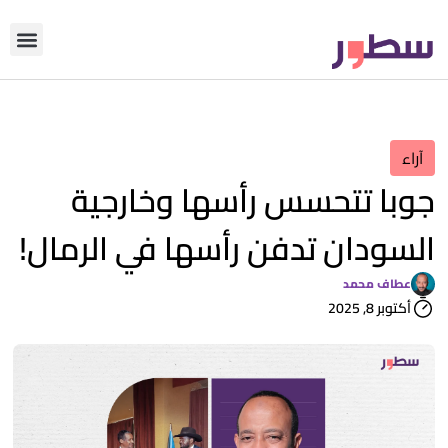
دوّن معنا
من نحن؟
رأي التحري
آراء
جوبا تتحسس رأسها وخارجية
السودان تدفن رأسها في الرمال!
عطاف محمد
أكتوبر 8, 2025