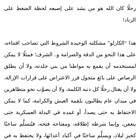
رجلًا كان الله هو من يشد على إصبعه لحظة الضغط على
الزناد!
هذا “الكارلو” مشكلته الوحيدة الشروط التي تصاحب اقتناءه،
على هذا النحو من الدقة والصرامة و.. الشرف؛ فمثلًا لا يمكن
لمستخدمه أن يقمع به مواطنا من بني جلدته، ولا أن يطلق
الرصاص على بائع متجول قرر الاعتراض على قرارات الإزالة،
ولا أن يغتال رجلًا كل ذنبه الكلمة، ولا أن يصوَّب نحو متظاهرين
في ميدان عام يطالبون بلقمة العيش والكرامة، كما لا يمكن
الاحتفاظ به حتى يصدأ، أو غمده في البدلة العسكرية حتى
يتعفن، وإنما شرطه إطلاقه، ومفتاحه فتحه، فيُتسلَّم ساخنًا
كخبز لبلاد، ويسلَّم ساخنًا في أكباد أعدائها، ولا يحتفظ به في