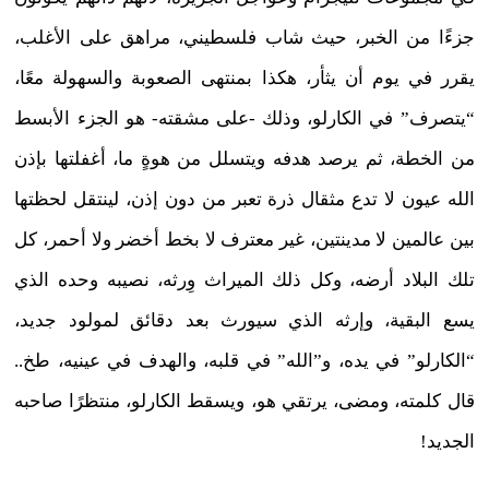
جزءًا من الخبر، حيث شاب فلسطيني، مراهق على الأغلب،
يقرر في يوم أن يثأر، هكذا بمنتهى الصعوبة والسهولة معًا،
“يتصرف” في الكارلو، وذلك -على مشقته- هو الجزء الأبسط
من الخطة، ثم يرصد هدفه ويتسلل من هوةٍ ما، أغفلتها بإذن
الله عيون لا تدع مثقال ذرة تعبر من دون إذن، لينتقل لحظتها
بين عالمين لا مدينتين، غير معترف لا بخط أخضر ولا أحمر، كل
تلك البلاد أرضه، وكل ذلك الميراث وِرثه، نصيبه وحده الذي
يسع البقية، وإرثه الذي سيورث بعد دقائق لمولود جديد،
“الكارلو” في يده، و”الله” في قلبه، والهدف في عينيه، طخ..
قال كلمته، ومضى، يرتقي هو، ويسقط الكارلو، منتظرًا صاحبه
الجديد!