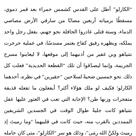
“الكارلو” أطل على القدس كشمس حمراء بعد قمر دموي،
مسقطًا برمياته أربعين مصابًا من سارقي الأرض مصاصي
الدماء، وستة قتلى غادروا الحافلة نحو جهنم، بفعل رجل واحد
يملكه، وبظهره رفيق كفاح يعتمر مسدسًا، في عملية جرجرت
نتنياهو وبن غفير من أذنيهما إلى موقعها، لا ليعاينوا مسرح
الجريمة، وإنما ليصدّقوا أن تلك “القطعة الحديدية” فعلت كل
ذلك. نحو خمسين ضحيةً لسلاحين “حقيرين” في نظره، أحدهما
الكارلو؛ فكيف لو ملك هؤلاء أكثر؟ أيفعلون ما تفعله قذيفة
متفجرات وزنها طن؟ الإجابة التي تعب في العثور عليها عقل
نتنياهو كانت جليةً طوال الوقت في الجسدين الشريفين
الممددين بالقرب منه، حيث كانت في قلبيهما “وما رميتَ إذ
رميتَ ولكنَّ الله رمَى”، وذلك هو سر “الكارلو”، متى كان حامله