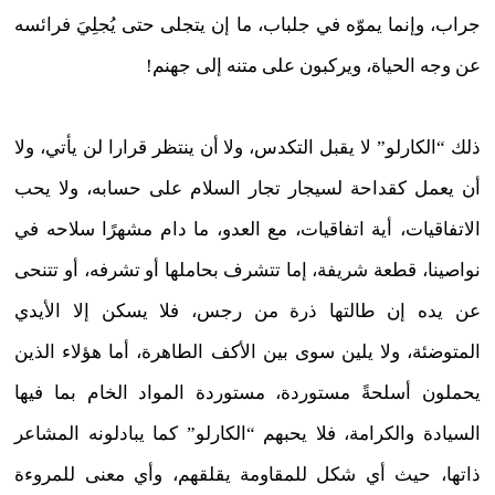
جراب، وإنما يموّه في جلباب، ما إن يتجلى حتى يُجلِيَ فرائسه
عن وجه الحياة، ويركبون على متنه إلى جهنم!
ذلك “الكارلو” لا يقبل التكدس، ولا أن ينتظر قرارا لن يأتي، ولا
أن يعمل كقداحة لسيجار تجار السلام على حسابه، ولا يحب
الاتفاقيات، أية اتفاقيات، مع العدو، ما دام مشهرًا سلاحه في
نواصينا، قطعة شريفة، إما تتشرف بحاملها أو تشرفه، أو تتنحى
عن يده إن طالتها ذرة من رجس، فلا يسكن إلا الأيدي
المتوضئة، ولا يلين سوى بين الأكف الطاهرة، أما هؤلاء الذين
يحملون أسلحةً مستوردة، مستوردة المواد الخام بما فيها
السيادة والكرامة، فلا يحبهم “الكارلو” كما يبادلونه المشاعر
ذاتها، حيث أي شكل للمقاومة يقلقهم، وأي معنى للمروءة