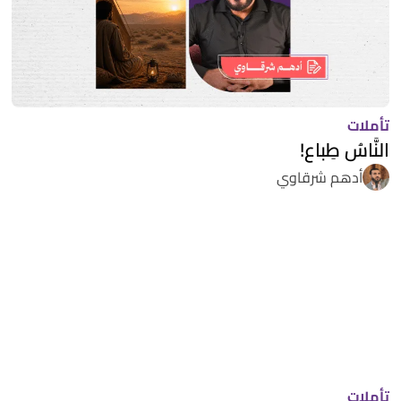
تأملات
النَّاسُ طِباع!
أدهم شرقاوي
تأملات