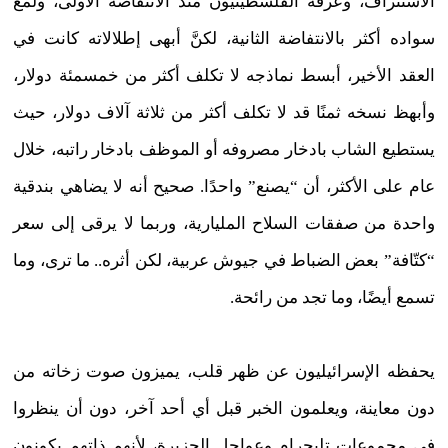
الاستنزاف، وعرفه الفلسطينيون منذ الانتفاضة الأولى، ولمع
سواده أكثر بالانتفاضة الثانية، لكنَّ أبهى إطلالاته كانت في
العقد الأخير، أبسط نماذجه لا تكلف أكثر من خمسمئة دولار،
وأبهظ نسخه ثمنًا قد لا تكلف أكثر من ثلاثة آلاف دولار، حيث
يستطيع الشاب بادخار مصروفه أو الموظف بادخار راتبه، خلال
عام على الأكثر، أن “يصنع” واحدًا. صحيح أنه لا يضاهي بندقية
واحدة من صفقات السلاح المليارية، وربما لا يرقى إلى سعر
“كتّافة” بعض الضباط في جيوش عربية، لكن أثره.. ما ترى، وما
تسمع أيضًا، وما تجد من رائحة.
يحفظه الإسرائيليون عن ظهر قلب، يميزون صوت زخاته من
دون معاينة، ويعلمون الخبر قبل أي أحد آخر، دون أن ينظروا
في مجموعات تليجرام وعواجل الجزيرة، لأنهم ذاتهم يكونون