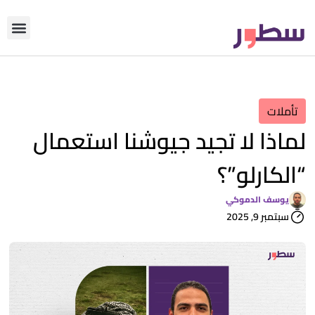
دوّن معنا
من نحن؟
رأي التحري
تأملات
لماذا لا تجيد جيوشنا استعمال
“الكارلو”؟
يوسف الدموكي
سبتمبر 9, 2025