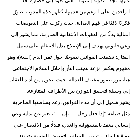
عليها، نجد “مدونة إشنونَّا”، التي تعود إلى حضارة بلاد
الرافدين. على الرغم من قدمها، تُظهر هذه المدونة تطورًا
فكريًا لافتًا في فهم العدالة، حيث ركزت على التعويضات
المالية بدلًا من العقوبات الانتقامية الصارمة، مما يشير إلى
وعي قانوني يهدف إلى الإصلاح بدل الانتقام. على سبيل
المثال: تضمنت القوانين نصوصًا حول ثمن الدم (الدية)، وهو
مفهوم يعكس نزعة لتجنب الثأر وإحلال السلام الاجتماعي.
هنا، يبرز تصور مختلف للعدالة، حيث تتحول من أداة للعقاب
إلى وسيلة لتحقيق التوازن بين الأطراف المتنازعة.
يشير شميل إلى أن هذه القوانين، رغم بساطتها الظاهرية
مثل صياغة “إذا فعل رجل … فإن …”، تعبر عن بداية وعي
إنساني معقد بالمسؤولية والعدل، فبدلًا من الاقتصار على
معاقبة الجاني، تسعى القوانين لتعويض الضحية وتهدئة