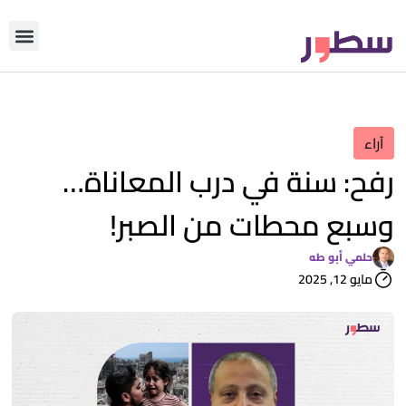
دوّن معنا
من نحن؟
رأي التحري
آراء
رفح: سنة في درب المعاناة…
وسبع محطات من الصبر!
حلمي أبو طه
مايو 12, 2025