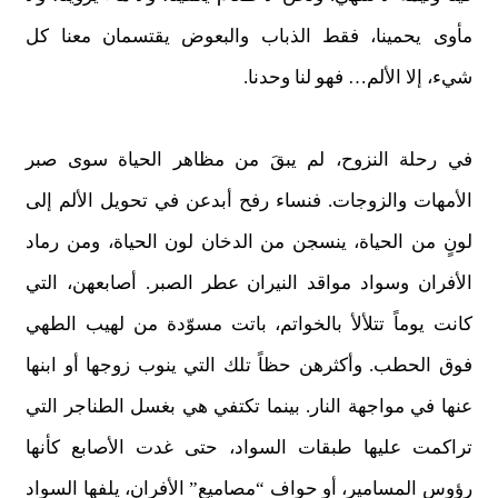
مأوى يحمينا، فقط الذباب والبعوض يقتسمان معنا كل
شيء، إلا الألم… فهو لنا وحدنا.
في رحلة النزوح، لم يبقَ من مظاهر الحياة سوى صبر
الأمهات والزوجات. فنساء رفح أبدعن في تحويل الألم إلى
لونٍ من الحياة، ينسجن من الدخان لون الحياة، ومن رماد
الأفران وسواد مواقد النيران عطر الصبر. أصابعهن، التي
كانت يوماً تتلألأ بالخواتم، باتت مسوّدة من لهيب الطهي
فوق الحطب. وأكثرهن حظاً تلك التي ينوب زوجها أو ابنها
عنها في مواجهة النار. بينما تكتفي هي بغسل الطناجر التي
تراكمت عليها طبقات السواد، حتى غدت الأصابع كأنها
رؤوس المسامير، أو حواف “مصاميع” الأفران، يلفها السواد