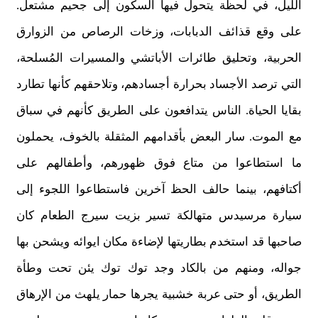
الليل، في لحظة يتحول فيها السكون إلى جحيم مشتعل.
على وقع قذائف الدبابات، وزخات الرصاص من الزوارق
الحربية، وتحليق طائرات الأباتشي والمسيرات المُسلحة،
التي ترصد الأجساد بحرارة أجسادهم، وتلاحقهم كأنها تطارد
بقايا الحياة. الناس يتدافعون على الطريق كأنهم في سباق
مع الموت. سار البعض بأقدامهم المثقلة بالخوف، يحملون
ما استطاعوا من متاع فوق ظهورهم، وأطفالهم على
أكتافهم، بينما حالف الحظ آخرين فاستطاعوا اللجوء إلى
سيارة مرسيدس متهالكة تسير بزيت سيرج الطعام كان
صاحبها قد استخدم بطاريتها لإضاءة مكان ايوائه ويشحن بها
جواله، ومنهم من بالكاد وجد توك توك يئن تحت وطأة
الطريق، أو حتى عربة خشبية يجرها حمار يلهث من الإرهاق