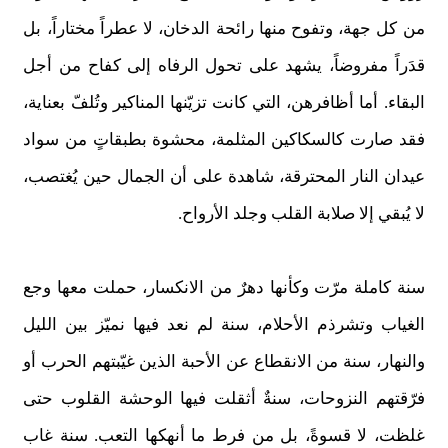
من كل جهة، وتفوح منها رائحة الدخان، لا عطراً مختاراً، بل
قدَراً مفروضاً، يشهد على تحول الرفاه إلى كفاح من أجل
البقاء. أما أظافرهن، التي كانت تزيّنها المناكير وتُلفّ بعناية،
فقد صارت كالسكاكين المثلمة، محشوة بطبقاتٍ من سواد
عيدان النار المحترقة، شاهدة على أن الجمال حين يُغتصب،
لا يُبقي إلا صلابة القلب وجلد الأرواح.
سنة كاملة مرّت وكأنها دهرٌ من الانكسار، حملت معها وجع
الغياب وتشرذم الأحلام، سنة لم نعد فيها نميّز بين الليل
والنهار، سنة من الانقطاع عن الأحبة الذين غيّبتهم الحرب أو
فرّقتهم النزوحات، سنةٌ أثقلت فيها الوحشة القلوب حتى
غلظت، لا قسوةً، بل من فرط ما أنهكها التعب. سنة غاب