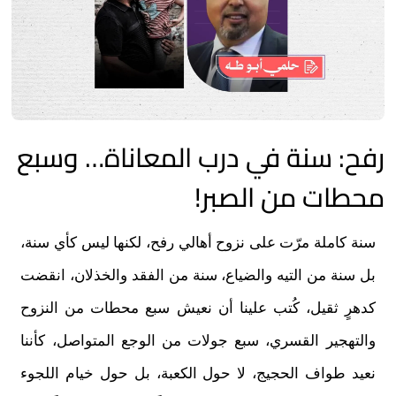
رفح: سنة في درب المعاناة… وسبع
محطات من الصبر!
سنة كاملة مرّت على نزوح أهالي رفح، لكنها ليس كأي سنة،
بل سنة من التيه والضياع، سنة من الفقد والخذلان، انقضت
كدهرٍ ثقيل، كُتب علينا أن نعيش سبع محطات من النزوح
والتهجير القسري، سبع جولات من الوجع المتواصل، كأننا
نعيد طواف الحجيج، لا حول الكعبة، بل حول خيام اللجوء