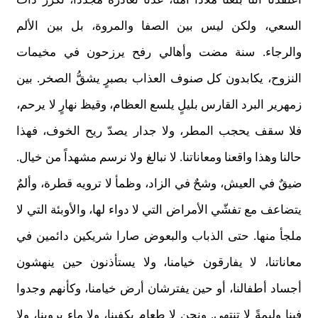
السعي، ولكن ليس بين الصفا والمروة، بل بين الألم
والرجاء. سنة مضت وأهالي رفح يرزحون في مخيمات
النزوح، يكابدون كل صنوف العذاب بصبرٍ يشقُّ الصخر. بين
زمهرير البرد القارس بليلٍ يلسع العظام، وقيظ نهارٍ لا يرحم،
فلا سقف يحجب المطر، ولا جدار يصدّ ريح الخوف، فهذا
حالنا وهذا واقعنا ومعاناتنا. لا نبالغ ولا نرسم مشهداً من خيال.
ضيقٌ في العيش، وشحٌ في الزاد، وظمأ لا ترويه قطرة، وألمٌ
يتضاعف مع تفشّي الأمراض التي لا دواء لها، والأوبئة التي لا
ملجأ منها. حتى الذباب والبعوض صارا شريكين دائمين في
معاناتنا، لا يفارقون خيامنا، ولا يستأذنون حين ينهشون
أجساد أطفالنا، أو حين يفترشان أرض خيامنا، وكأنهم وجدوا
فينا وليمةً لا تنتهي. ونحن لا طعام يكفينا، ولا ماء يروينا، ولا