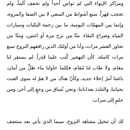
ومراكز الإيواء التي لم تواسِ أحداً ولم تخفف ألماً، ولم
تحجب قهراً. سبع أشواط من السعي لا بين الصفا والمروة،
وإنما بين المهمّات اليومية، ما بين زحمة التِكيات وسيارات
المياه وصراع البقاء. منّا من نزح مرة أو اثنتين، ومنّا من
تجاوز العشر مرات، وأنا من أولئك الذين رافقهم النزوح سبع
مرات كاملة، كأن التهجير كُتب علينا قَدَراً. لم يستقر لنا
مقام، ولا طاب لنا مُقام، فكلما حاولنا بناء ظلٍّ من أمان،
باغتنا أمرُ إخلاء جديد، وكأنّ هناك من لا همّ له سوى العبث
بحياتنا، والتلذذ بعذاباتنا، ونحن نُساق من وجعٍ إلى آخر، ومن
حلمٍ إلى سراب.
لك أن تتخيل مشاهد النزوح، سيما الذي يأتي بعد منتصف