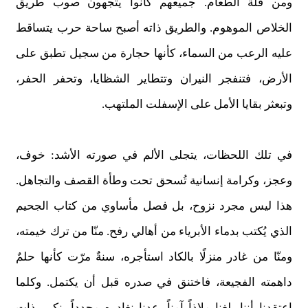
ومن قلة الطعام. جميعهم كانوا يتجهون صوب طريق
الخلاص الموهوم. والطريق ذاته أصبح ساحة حرب يتساقط
عليه الرعب من السماء، كأنها حجارة من سجيل تطبق على
الأرض، فتنفجر النيران وتتطاير الشظايا، وتحفر الحفر،
وتبعثر بقايا الأمل على الإسفلت الملتهب.
في تلك اللحظات، يتجلى الألم في صورته الأشد: خوف،
وعجز، وكرامة إنسانية تُسحق تحت وطأة القصف والتجاهل.
هذا ليس مجرد نزوح، بل فصل مأساوي من كتاب الجحيم
الذي يُكتب بدماء الأبرياء من أهالي رفح. منّا من ترك خيمته،
ومنّا من غادر منزلًا بالكاد استأجره، سنةٌ مرّت كأنها حلمٌ
داهمته الفجيعة، فاختنق في صدره قبل أن يكتمل. وكلما
اعتقدنا أننا بلغنا ملاذاً آمناً، عدنا نغادره مجدداً، نكرر ذات