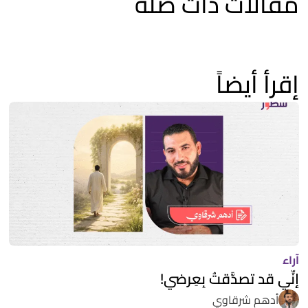
مقالات ذات صلة
إقرأ أيضاً
آراء
إنِّي قد تصدَّقتُ بِعِرضي!
أدهم شرقاوي