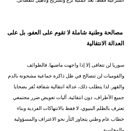
الشرعية فقط، بعد عملية نزع وتسريح وتأهيل للفصائل.
مصالحة وطنية شاملة لا تقوم على العفو، بل على
العدالة الانتقالية
سوريا لن تتعافى إلا إذا واجهت ماضيها. فالطوائف
والقوميات لن تتصالح في ظل ذاكرة جماعية مشحونة بالدم
والقهر. لذا يتطلب ذلك، عدالة انتقالية شفافة تُقر بضحايا
جميع الأطراف، دون انتقائية. آليات تعويض ضرر مجتمعي
تعترف بالظلم البنيوي، لا فقط بالانتهاكات الفردية وبناء
خطاب عام وطني يتجاوز الثأر نحو الاعتراف والمسؤولية
والمحاسبة.