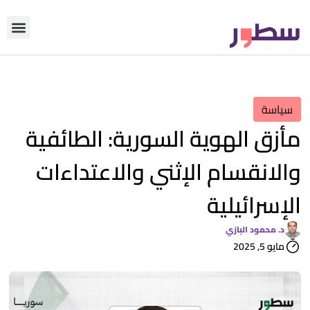
دوّن معنا
من نحن؟
رأي التحري
سياسة
مأزق الهوية السورية: الطائفية
والانقسام الإثني والاعتداءات
الإسرائيلية
د. محمود البازي
مايو 5, 2025