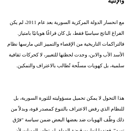
والإثنية
مع انحسار الدولة المركزية السورية بعد عام 2011، لم يكن
الفراغ الناتج سياسيًا فقط، بل كان فراغًا هوياتيًا بامتياز.
فالتراكمات التاريخية من الإقصاء والتمييز التي مارسها نظام
الأسد الأب والابن، وجدت لحظتها للتعبير، لا كحركات ثقافية
سلمية، بل كهويات مسلّحة تُطالب بالاعتراف والتمكين.
هذا التحول لا يمكن تحميل مسؤوليته للثورة السورية، بل
للنظام الذي رفض الاعتراف بالتنوع كمصدر قوة، وبدلاً من
ذلك وظّف الهويات ضد بعضها البعض ضمن سياسة “فرّق
تسد”. فعندما انهارت قبضة الدولة، لم تظهر الهويات لأن