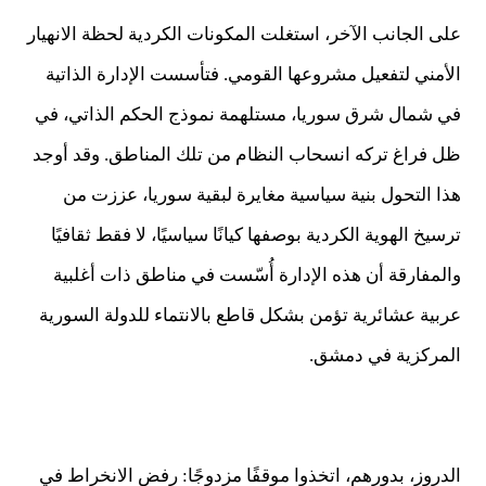
على الجانب الآخر، استغلت المكونات الكردية لحظة الانهيار
الأمني لتفعيل مشروعها القومي. فتأسست الإدارة الذاتية
في شمال شرق سوريا، مستلهمة نموذج الحكم الذاتي، في
ظل فراغ تركه انسحاب النظام من تلك المناطق. وقد أوجد
هذا التحول بنية سياسية مغايرة لبقية سوريا، عززت من
ترسيخ الهوية الكردية بوصفها كيانًا سياسيًا، لا فقط ثقافيًا
والمفارقة أن هذه الإدارة أُسّست في مناطق ذات أغلبية
عربية عشائرية تؤمن بشكل قاطع بالانتماء للدولة السورية
المركزية في دمشق.
الدروز، بدورهم، اتخذوا موقفًا مزدوجًا: رفض الانخراط في