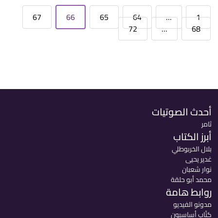
67
66
65
64
…
1
72
…
68
أحدث الصوتيات
ثامر
أبرز الكتاب
بلال الخربوطلي
غدير يحيى
نوار شعبان
محمد أبو حلقة
روابط هامة
مدونو الفيديو
كتّاب أساسيون