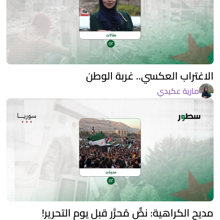
الاغتراب العكسي.. غربة الوطن
مارية عكيدي
مديح الكراهية: نصٌّ مُحرَّر قبل يوم التحرير!