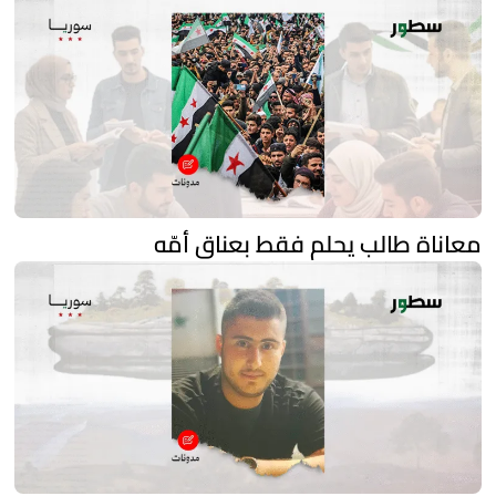
معاناة طالب يحلم فقط بعناق أمّه