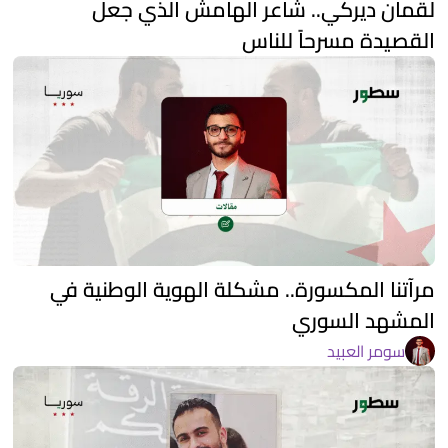
لقمان ديركي.. شاعر الهامش الذي جعل
القصيدة مسرحاً للناس
مرآتنا المكسورة.. مشكلة الهوية الوطنية في
المشهد السوري
سومر العبيد