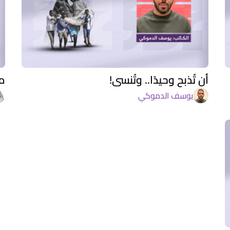
أن تُذبح وحيدًا.. وتُنسى!
ما
يوسف الدموكي