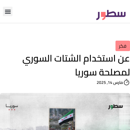
دوّن معنا
من نحن؟
رأي التحري
فكر
عن استخدام الشتات السوري
لمصلحة سوريا
مارس 14, 2025