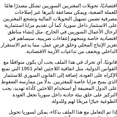
اقتصاديًا، تحويلات المغتربين السوريين تشكل مصدرًا هامًا 
للعملة الصعبة، ويمكن مضاعفة تأثيرها عبر إصلاحات 
مصرفية تضمن تسهيل التحويلات المالية وتشجع المغتربين 
على الاستثمار داخل سوريا. كما أن تقديم مزايا استثمارية 
لرجال الأعمال السوريين في الخارج، مثل إنشاء مناطق 
اقتصادية خاصة ومنحهم إعفاءات ضريبية، سيساهم في 
تعزيز الإنتاج المحلي وخلق فرص عمل
الداخلي ويخفف من تداعيات الأزمة الاقتصادية.
قانونيًا، أي تحرك في هذا الملف يجب أن يكون متوافقًا مع 
القوانين الدولية، مثل اتفاقية اللاجئين لعام 1951 التي تمنع 
الإكراه على العودة، إضافة إلى القانون السوري للاستثمار 
الذي يمنح مزايا خاصة للمغتربين. بدلًا من مما
على الدول المضيفة أو استخدام اللاجئين كأداة تهديد، يجب 
التركيز على خلق بيئة جاذبة داخل سوريا تجعل العودة 
الطوعية خيارًا مربحًا لهم وللدولة.
إذا تم التعامل مع هذا الملف بذكاء، يمكن لسوريا تحويل 