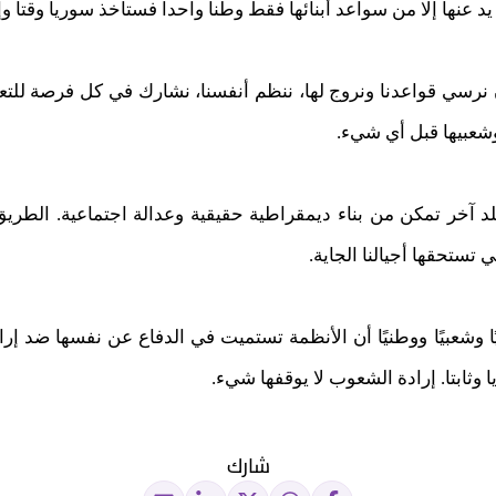
عنها إلا من سواعد أبنائها فقط وطنا واحدا فستأخذ سوريا وقتا وإراد
ن نرسي قواعدنا ونروج لها، ننظم أنفسنا، نشارك في كل فرصة للتع
عبيها قبل أي شيء.
د آخر تمكن من بناء ديمقراطية حقيقية وعدالة اجتماعية. الطريق
ي تستحقها أجيالنا الجاية.
ًا وشعبيًا ووطنيًا أن الأنظمة تستميت في الدفاع عن نفسها ضد إرا
ا وثابتا. إرادة الشعوب لا يوقفها شيء.
شارك