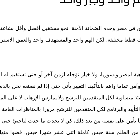
آمن في مصر وحده الضمانة الآمنة نحو مستقبل أفضل وأقل بشاعة
 قطعا مختلفة. لكن الهم واحد والمستهدف واحد والعمق الاستراتي
ة لمصر ولسوريا، ولا خيار نؤجله لزمن آخر أو حتى تستقيم له الأ
وآمن تماما واهم بالتأكيد. التغيير يأتي حتى إذا لم نصنعه نحن بالدس
بيئة متساوية لكل المتقدمين للترشح ولا يمارس الإرهاب لا على المت
التأييد والبرنامج لكل المتقدمين للترشح مرورا بالمناظرات العام
ا يأمن على نفسه من بعد ذلك، كي لا يحدث ما حدث لناخبيّ حتى 
هم من الظلم سنة حبس كاملة اثني عشر شهرا حبس، قضوا منها 