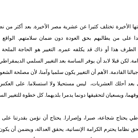
ها الأخيرة تختلف كثيرا عن عشرية مصر الأخيرة. بعد أكثر من نص
جدا على من يطالبهم بحق العودة دون ضمان سلامتهم. الواقع 
لطرف هذا أو ذاك قد يكلفه عمره. التغيير هو الحاجة الملحة و
. لكن قبلا لابد أن يوفر الساسة بعد التغيير السلمي الديمقراطي
النا القادمة. الأهم أن التغيير يكون سلميا وآمنا، لأن مصلحة الشعوب د
 بعد أحلك العشريات، ليس مستحيلا ولا استسلاما. على العكس
ا، ويسعيان لتحقيقها دونما يدمرا بلديهما. كل خطوة للتغيير السل
اطي يحتاج شجاعة، صبرا، وإصرارا. يحتاج أن نؤمن بقدرتنا على أ
 نظاما يحترم الكرامة الإنسانية، يحقق العدالة، ويضمن أن يك