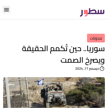
دوّن معنا
من نحن؟
رأي التحري
مدونات
سوريا.. حين تُكمم الحقيقة
ويصرخ الصمت
ديسمبر 17, 2024