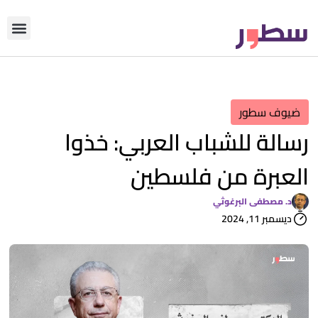
دوّن معنا
من نحن؟
رأي التحري
ضيوف سطور
رسالة للشباب العربي: خذوا
العبرة من فلسطين
د. مصطفى البرغوثي
ديسمبر 11, 2024