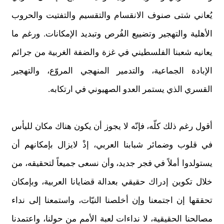
يُعاني شتى صنوف الانقسام والتقسيم والتفتيت والحروب
الأهلية والتهجير وتضييع الفُرص وتبديد الإمكانات. ورغم ما
يعانيه شعبنا الفلسطيني في غزة والضفة الغربية من جرائم
الإبادة الجماعية، والتدمير المنهجي المروّع، والتهجير
القسري الذي يستمر العدو الصهيوني في ارتكابه.
أقول رغم ذلك كلّه، فإنّه لا يجوز أن يكون هناك مكان لليأس
في قلوب وضمائر شبابنا العربي، إذْ لايزال بإمكانهم أن
يستولدوا أملاً في فجر جديد، وأن نسعى جميعاً لتحقيقه، من
خلال تكوين إدراك حقيقي بعدالة قضايانا العربية، وبإمكان
تحققها إن اجتمعنا وإن أخلصنا النيّات، واستمعنا إلى نداء
مصالحنا الحقيقية، لا نداءات لعبة الأمم من حولنا، واعتمدنا