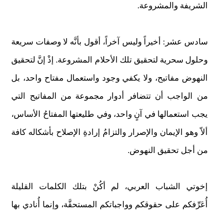
الشريفة والمشروعة.
سادس عشر: أخيراً وليس آخراً، أقول بأنَّه لا وصفات سريعة
وحلول سحرية لتحقيق تلك الأحلام المشروعة. إذْ إنَّ لتحقيق
النهوض مفاتيح، ولا يكفي وجود واستعمال مفتاح واحد، بل
من الواجب أن تتضافر أدوار مجموعة من المفاتيح التي
يجب استعمالها في آنٍ واحد، وفي طليعتها المفتاحُ الأساس،
ألاّ وهو الإيمان والإصرار والتزامُ إرادةِ الإصلاح بأشكاله كافة
من أجل تحقيق النهوض.
إخوتي الشباب العربي، لم أكُنْ بتلك الكلمات القليلة
أُعَرِّفكم على حقوقكم وواجباتكم المستحقَّة، وإنما أُنادي بها