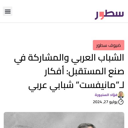
دوّن معنا
من نحن؟
رأي التحري
ضيوف سطور
الشباب العربي والمشاركة في
صنع المستقبل: أفكار
لـ”مانيفست” شبابي عربي
فؤاد السنيورة
يوليو 27, 2024