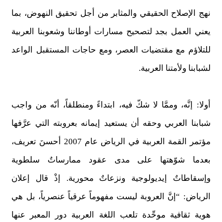
نهج الإصلاح الحقيقي والمثابر من أجل تحقيق النهوض، بما
يعني العمل بجد لتصحيح مسارات أوطاننا وشعوبنا العربية
للتلاؤم مع مقتضيات العصر، ومع حاجات المستقبل الواعد
لشبابنا ولأمتنا العربية.
أولا: إنَّه، وممَّا لا شكّ فيه، ابتداءً ومنطلقاً، أنّه من واجب
شبابنا العربي وحقه أن يستعيد إيمانه بعروبته التي عرَّفها
مؤتمر القمة العربية في الرياض عام 2007 أحسنَ تعريف،
بعدما شوّهتها على مدى عقود ممارساتٌ سلطوية
وإسقاطاتٌ إيديولوجية ونزعاتٌ محورية. إذْ قال إعلان
الرياض: “إنَّ العروبة ليست مفهوماً عرقياً عنصرياً، بل هي
هوية ثقافية موحِّدة تلعب اللغة العربية دور المعبر عنها