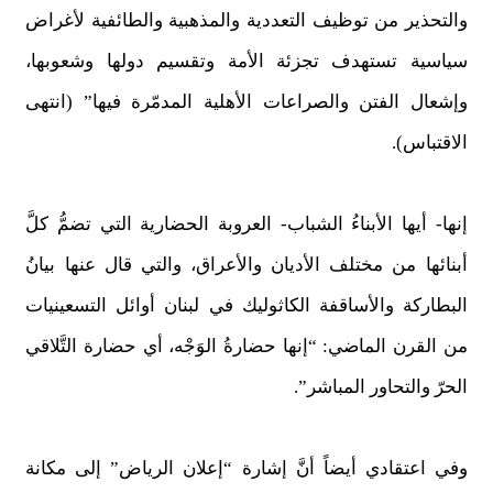
والتحذير من توظيف التعددية والمذهبية والطائفية لأغراض
سياسية تستهدف تجزئة الأمة وتقسيم دولها وشعوبها،
وإشعال الفتن والصراعات الأهلية المدمّرة فيها” (انتهى
الاقتباس).
إنها- أيها الأبناءُ الشباب- العروبة الحضارية التي تضمُّ كلَّ
أبنائها من مختلف الأديان والأعراق، والتي قال عنها بيانُ
البطاركة والأساقفة الكاثوليك في لبنان أوائل التسعينيات
من القرن الماضي: “إنها حضارةُ الوَجْه، أي حضارة التَّلاقي
الحرّ والتحاور المباشر”.
وفي اعتقادي أيضاً أنَّ إشارة “إعلان الرياض” إلى مكانة