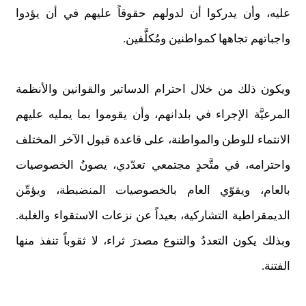
عليه، وأن يدركوا أن لدولهم حقوقاً عليهم في أن يؤدوا
واجباتهم تجاهها كمواطنين ومُكلَّفين.
ويكون ذلك من خلال احترام الدساتير والقوانين والأنظمة
المرعيَّة الإجراء في بلدانهم، وأن يقوموا بما يمليه عليهم
الانتماء للوطن والمواطنة، على قاعدة قبول الآخر المختلف
واحترامه، في متَّحدٍ مجتمعي تعدّدي، يصونُ الخصوصيات
بالعام، ويقوّي العام بالخصوصيات المنضبطة، ويؤمِّن
الديمقراطية التشاركية، بعيداً عن نزعات الاستقواء والغلبة.
وبذلك يكون التعددُ والتنوع مصدرَ ثراء، لا ثقوباً تنفذ منها
الفتنة.