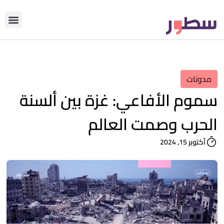
دوّن معنا
من نحن؟
رأي التحري
مدونات
سموم الأفاعي: غزة بين ألسنة
الحرب وصمت العالم
أكتوبر 15, 2024