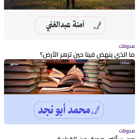
مدونات
ما الذي ينهض فينا حين تزهر الأرض؟
مدونات