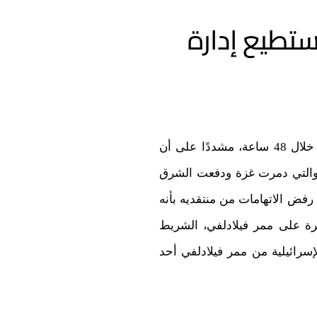
ستطيع إدارة
في يوم الاثنين، 2 سبتمبر، عقد رئيس الوزراء الإسرائيلي بنيامين نتنياهو مؤتمره الصحفي الثاني خلال 48 ساعة، مشددًا على أن
ط الدولية أو المحلية لتغيير مسارها في الحرب المستمرة منذ 11 شهرًا والتي دمرت غزة ودفعت الشرق
رفض الاتهامات من منتقديه بأنه
رة على ممر فيلادلفي، الشريط
سرائيلية من ممر فيلادلفي أحد