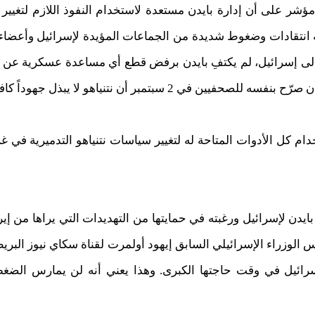
ا يوجد أي مؤشر على أن إدارة بايدن مستعدة لاستخدام النفوذ اللازم لتغي
يه انتقادات وضغوط شديدة من الجماعات المؤيدة لإسرائيل وأعضا
ى إسرائيل، لم يكتفِ بايدن برفض قطع أي مساعدة عسكرية عن إ
بر أن نتنياهو لا يبذل جهوداً كافية للتوصل إلى اتفاق.
دام كل الأدوات المتاحة له لتغيير سياسات نتنياهو التدميرية في 
ن لإسرائيل ورغبته في حمايتها من التهديدات التي يراها من إيرا
وزراء الإسرائيلي السابق إيهود أولمرت لقناة سكاي نيوز البريطاني
سرائيل في وقت حاجتها الكبرى. وهذا يعني أنه لن يمارس الضغ