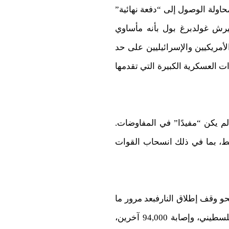
اولة الوصول إلى “دفعة نهائية”
يرش غولدبرغ بول بأنه مأساوي
أمريكيين والإسرائيليين على حد
ت العسكرية الكبيرة التي تقدمها
م يكن “مفيدًا” في المفاوضات.
بعض القضايا العالقة فقط، بما في ذلك انسحاب القوات
حو وقف إطلاق النارفبعد مرور ما
يقارب 11 شهرًا على الحرب المدمرة على غزة، والتي أسفرت عن مقتل ما لا يقل عن 40,000 فلسطيني، وإصابة 94,000 آخرين،