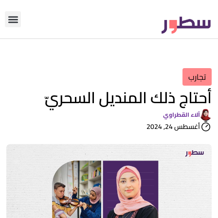
دوّن معنا
من نحن؟
رأي التحري
تجارب
أحتاج ذلك المنديل السحريّ
آلاء القطراوي
أغسطس 24, 2024