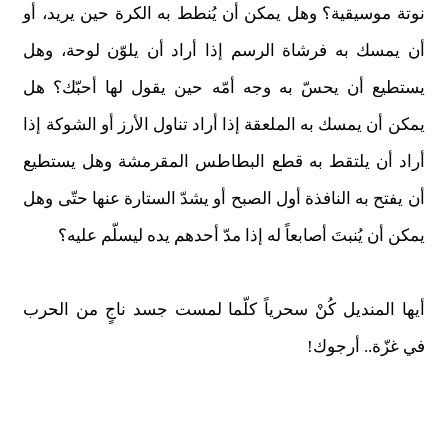
نوتة موسيقية؟ وهل يمكن أن يُنطط به الكرة حين يريد، أو
أن يمسك به فرشاة الرسم إذا أراد أن يلوّن لوحة، وهل
يستطيع أن يحسّ به وجه أمّه حين يقول لها أحبّك؟ هل
يمكن أن يمسك به الملعقة إذا أراد تناول الأرز أو الشوكة إذا
أراد أن يلتقط به قطع البطاطس المقرمشة وهل يستطيع
أن يفتح به النافذة أول الصبح أو يشدّ الستارة عنها حتّى وهل
يمكن أن يُنبتَ أصابعاً له إذا مدّ أحدهم يده ليسلّم عليه؟
أيها المنديل كُنْ سحرياً كلّما لمست جسد ناجٍ من الحرب
في غزّة.. أرجوك!