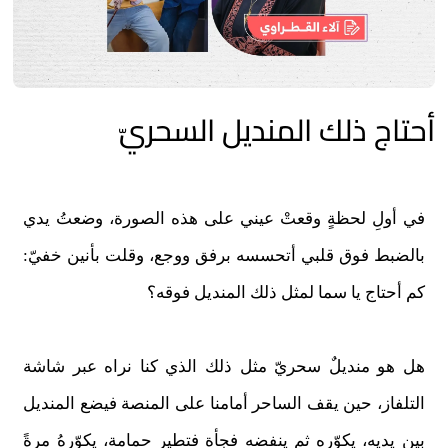
أحتاج ذلك المنديل السحريّ
في أولِ لحظةٍ وقعتْ عيني على هذه الصورة، وضعتُ يدي
بالضبط فوق قلبي أتحسسه برفق ووجع، وقلت بأنين خفيّ:
كم أحتاج يا سما لمثل ذلك المنديل فوقه؟
هل هو منديلٌ سحريّ مثل ذلك الذي كنا نراه عبر شاشة
التلفاز، حين يقف الساحر أمامنا على المنصة فيضع المنديل
بين يديه، يكوّره ثم ينفضه فجأة فتطير حمامة، يكوّرهُ مرةً