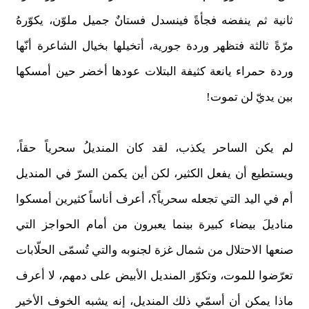
ثانية ثم ينفضه فجأةً فينسدل فستانٌ جميل ملوّن، يكوّرهُ
مرّةً ثالثة فتظهر وردة جورية، أتخيلها بخيال الشاعرة أنّها
وردة حمراء يانعة كثيفة البتلات عودها أخضر حين أمسكها
بين يديّ لن تموت!
لم يكن الساحر يكذب، لقد كان المنديلُ سحرياً حقاً،
ويستطيع أن يفعل الكثير، لكن أين يكمن السرّ في المنديل
أم في اليد التي تجعله سحرياً؟، أعرف أناساً كثيرين أمسكوا
مناديلَ بيضاء كبيرة بينما يعبرون من أمام الحواجز التي
صنعها الاحتلال من شمال غزة لجنوبه والتي تُسمّى الحلّابات
تعرّضوا للموت، وتكوّر المنديل الأبيض على دمهم، لا أعرف
ماذا يمكن أن أسمّي ذلك المنديل، إنه يشبه الخوف الأخير