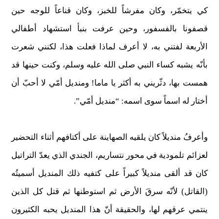
كي يتخمّر، وكان مفرشاً للخبز، وكان قناعاً للوجه حين
قصفونا بالفسفور، وحين عرفت بنبأ استشهاد أطفالي
الأربعة لفتني به، لا أعرف لماذا فعلت هذا، لكنني شعرت
بأنّه يشبه كساء النبي صلى الله عليه وسلم، وكنت حينها قد
همست بها، دثّريني به أكثر يا ماما! ومنديل أمّي لا أحبّ أن
أختار له اسماً سوى اسمه: “منديل أمّي”.
وأعرفُ منديلاً كان يلقيه الصهاينة على أكتافهم أثناء التحضير
لعزائم تلمودية في محور نتساريم، الجندي الذي يعدّ التراتيل
كان قد ألقى منديلاً كبيراً على كتفيه ذلك المنديل أسميتُه
(القاتل) لأنّه سرقَ الأرض ثم استوطنها ثم قتل كل الذين
ينتمي عرقهم لها، والحقيقة أنّ هذا المنديل يحبه الكثيرون