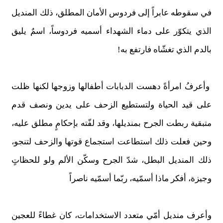
في سقوطه عابراً إلى فردوس الأمان المطلق، ذلك المنديل
الذي يتكوّر على دماء الشهداء أسميه فردوساً، اسمٌ يليق
بالدم الذي تغشّاه فارتفع به!
وأعرفُ امرأةً دهست الدبابات أطفالها وزوجها لكنها ظلت
على قيد الحياة ولتستطيع الزحف على يدين ونصف قدم
متبقية ربطت الجرح بمنديلها، وقد لفّته بإحكامٍ مطلق عليه،
وحين فعلت ذلك استطاعت استجماع قوتها والزحف لتنجو،
ذلك المنديل البطل، شدّ الجرح وسكّن الألم ولو للحظاتٍ
وجيزة، أفكر ماذا أسمّيه، ربّما أسمّيه ناصراً
وأعرف منديل أمّي متعدد الاستخدامات، كان غطاءً للعجين