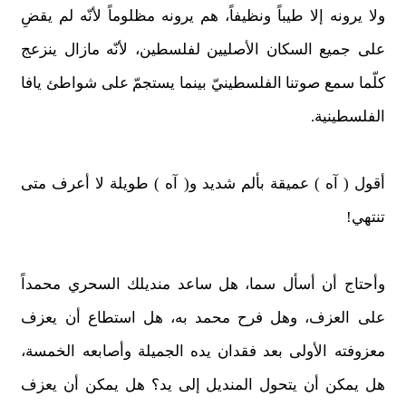
ولا يرونه إلا طيباً ونظيفاً، هم يرونه مظلوماً لأنّه لم يقضِ
على جميع السكان الأصليين لفلسطين، لأنّه مازال ينزعج
كلّما سمع صوتنا الفلسطينيّ بينما يستجمّ على شواطئ يافا
الفلسطينية.
أقول ( آه ) عميقة بألم شديد و( آه ) طويلة لا أعرف متى
تنتهي!
وأحتاج أن أسأل سما، هل ساعد منديلك السحري محمداً
على العزف، وهل فرح محمد به، هل استطاع أن يعزف
معزوفته الأولى بعد فقدان يده الجميلة وأصابعه الخمسة،
هل يمكن أن يتحول المنديل إلى يد؟ هل يمكن أن يعزف