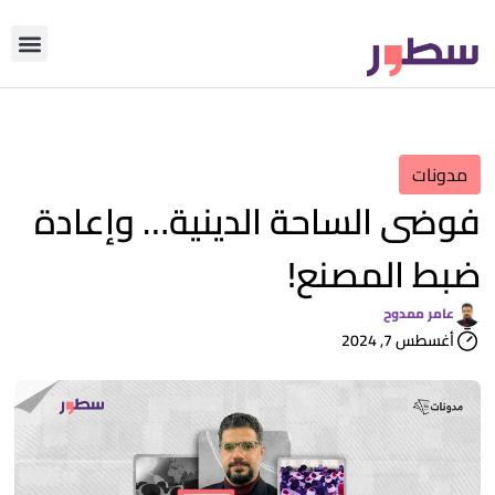
دوّن معنا
من نحن؟
رأي التحري
مدونات
فوضى الساحة الدينية… وإعادة
ضبط المصنع!
عامر ممدوح
أغسطس 7, 2024