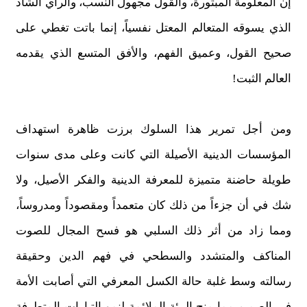
إن المعلومة المبتورة، والقول مجهول النسب، والرأي الشاذ
الذي يسوقه المتعالم المعتل نفسياً، إنما باتت تغطي على
صحيح القول، وعميق الفهم، والأفق المتسع الذي يقدمه
العالم الثبت!
ومن أجل تمرير هذا السلوك برزت ظاهرة استهداف
المؤسسات الدينية الأصيلة التي كانت وعلى مدى سنوات
طويلة حاضنة متميزة للمعرفة الدينية والفكر الأصيل، ولا
شك في أن جزءاً من ذلك كان متعمداً ومقصوداً ومدروساً،
ومما زاد من أثر ذلك السلبي هو فسح المجال للصوت
المناكف والمتشدد والسطحي في فهم الدين وحقيقة
رسالته وسط غلبة حالة الكسل المعرفي التي أصابت الأمة
في الصميم مما منح البيئة الملائمة لنمو التيارات المتطرفة