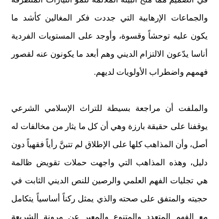
والجماعات الإرهابية التي جددت فكر المغالين كأشد ما
يكون عليه توحشاً وقسوة، وأوجد على المستويات الفردية
أناسا يدّعون الالتزام الديني وهم أبعد ما يكونون عنه لقصور
فهمهم واضطراب الأولويات لديهم.
والملفت أن مراجعة بسيطة للتراث الإسلامي الشرعي
يوقفنا على حقيقة بارزة وهي أن كل ما يثار من مخالفات له
أصل، وأن المذاهب كلها على الإطلاق لم تتبنَّ رأياً فقهياً دون
دليل، وهذه المذاهب التي واجهت حملات تقويض ظالمة
هي تجليات الفهم العلمي والرصين للنص الديني الثابت في
حجيته والمتفق على صحته والذي يمثل ركناً أساسياً يتكامل
مع الفهم المتعدد والمتنوع والمعبر عن مرونة الشريعة