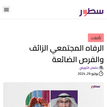
دوّن معنا
من نحن؟
رأي التحري
تأملات
الرفاه المجتمعي الزائف
والفرص الضائعة
عثمان الثويني
يوليو 29, 2024