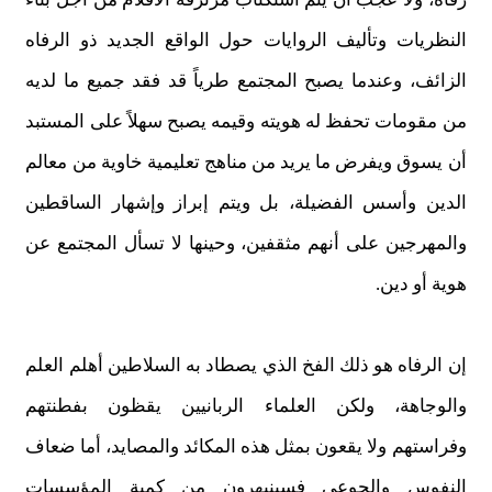
النظريات وتأليف الروايات حول الواقع الجديد ذو الرفاه
الزائف، وعندما يصبح المجتمع طرياً قد فقد جميع ما لديه
من مقومات تحفظ له هويته وقيمه يصبح سهلاً على المستبد
أن يسوق ويفرض ما يريد من مناهج تعليمية خاوية من معالم
الدين وأسس الفضيلة، بل ويتم إبراز وإشهار الساقطين
والمهرجين على أنهم مثقفين، وحينها لا تسأل المجتمع عن
هوية أو دين.
إن الرفاه هو ذلك الفخ الذي يصطاد به السلاطين أهلم العلم
والوجاهة، ولكن العلماء الربانيين يقظون بفطنتهم
وفراستهم ولا يقعون بمثل هذه المكائد والمصايد، أما ضعاف
النفوس والجوعى فسينبهرون من كمية المؤسسات