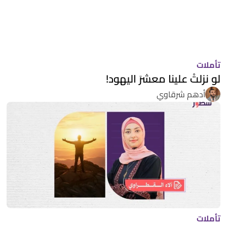
تأملات
لو نزلتْ علينا معشرَ اليهود!
أدهم شرقاوي
تأملات