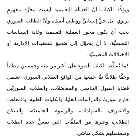
ويؤكِّد الكتاب أنَّ العدالة التعليمية ليست مجرَّد مفهومٍ
تربوي، بل حقٌّ إنسانيٌّ ووطني أصيل، وأنَّ الطالب السوري
يجب أن يكون محور العملية التعليمية وغاية السياسات
التعليميَّة، لا أن يتحوَّل إلى ضحيةٍ للتعقيدات الإدارية أو
الاختلالات التنظيميَّة.
كما يُسلَّط الكتاب الضوء على أكثر من مئة وخمسين مطلباً
وحقًّا طلابيًّا تمَّ جمعها من الواقع الطلابي السوري، تشمل
قضايا القبول الجامعي والمفاضلات، والطلاب السوريِّين
خارج سوريا، والدراسات العليا، والكليات الطبية، والمعاهد،
والاعتراف بالشهادات، والرسوم الجامعيَّة، والسكن
الطلابي، وغيرها من الملفَّات التي تمسُّ حياة الطلاب
ومستقبلهم بشكلٍ مباشر.