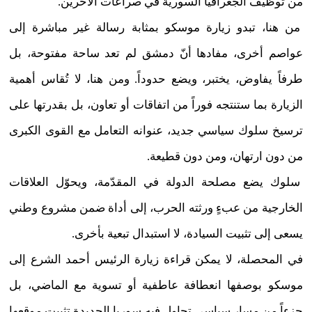
من توظيف الجغرافيا السورية في صراعات الآخرين.
من هنا، تبدو زيارة موسكو بمثابة رسالة غير مباشرة إلى
عواصم أخرى، مفادها أنّ دمشق لم تعد ساحة مفتوحة، بل
طرفاً يفاوض، يختبر، ويضع حدوداً. ومن هنا، لا تُقاس أهمية
الزيارة بما ستنتجه فوراً من اتفاقات أو تعاون، بل بقدرتها على
ترسيخ سلوك سياسي جديد، عنوانه التعامل مع القوى الكبرى
من دون ارتهان، ومن دون قطيعة.
سلوك يضع مصلحة الدولة في المقدّمة، ويحوّل العلاقات
الخارجية من عبءٍ ورثته الحرب، إلى أداة ضمن مشروع وطني
يسعى إلى تثبيت السيادة، لا استبدال تبعية بأخرى.
في المحصلة، لا يمكن قراءة زيارة الرئيس أحمد الشرع إلى
موسكو بوصفها انعطافة عاطفية أو تسوية مع الماضي، بل
جزءاً من مسارٍ سياسي تحاول فيه سوريا الجديدة تثبيت موقعها