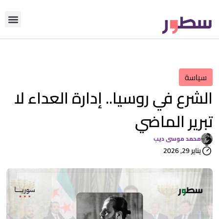
دوّن معنا
من نحن؟
رأي التحري
سياسة
الشرع في روسيا.. إدارة العداء لا
تبرير الماضي
محمد موسى ديب
يناير 29, 2026