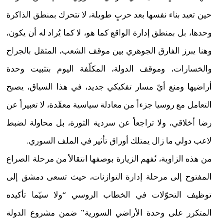
حين تعيد بناء نفسها بعد حربٍ طويلة، لا تتحرك بمنطق الذاكرة
وحدها، بل بمنطق إدارة الواقع كما هو، لا كما يُراد له أن يكون،
وهنا يبرز الفارق الجوهري بين موقف الشعب، المثقل بالجراح
والخسارات، وموقف الدولة، المكلّفة اليوم بتثبيت وحدة
أراضيها ومنع أيّ مسار تفكيكي جديد، في هذا السياق، يصبح
التعامل مع روسيا جزءاً من معادلة سياسية معقّدة، لا تعبيراً عن
رضا أخلاقي، ولا تراجعاً عن سردية الثورة، بل محاولة لضبط
لاعب دولي ما زال يمتلك أوراق تأثير في الملف السوري.
من هذه الزاوية، تُفهم الزيارة بوصفها انتقالاً من مرحلة الصراع
المفتوح إلى مرحلة إدارة التوازنات، حيث تسعى دمشق إلى
توظيف التحوّلات في الخطاب الروسي “ولا سيّما تأكيده
المتكرر على وحدة الأراضي السورية” ضمن مشروع الدولة