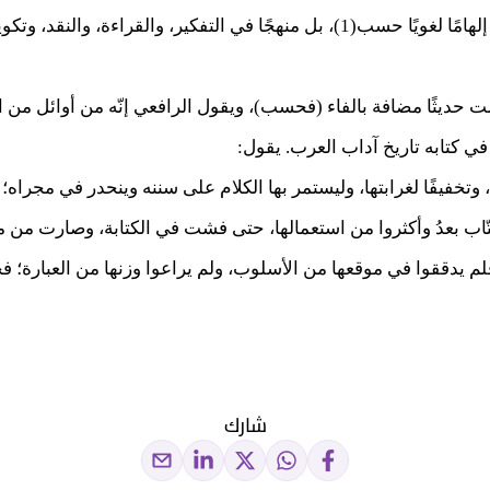
بهذا يتجلّى وحي الرافعي لا بوصفه إلهامًا لغويًا حسب(1)، بل منهجًا في التفكير، 
ت حديثًا مضافة بالفاء (فحسب)، ويقول الرافعي إنّه من أوائل من 
ا في كتابه تاريخ آداب العرب. يقول:
ا، وتخفيفًا لغرابتها، وليستمر بها الكلام على سننه وينحدر في مجراه؛
كتّاب بعدُ وأكثروا من استعمالها، حتى فشت في الكتابة، وصارت من مأ
لم يدققوا في موقعها من الأسلوب، ولم يراعوا وزنها من العبارة؛ 
شارك