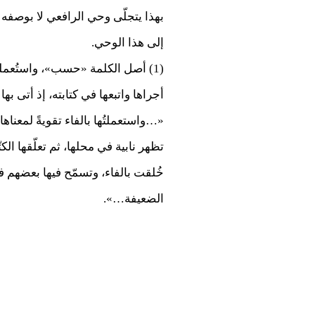
إلى هذا الوحي.
(1) أصل الكلمة «حسب»، واستُعمل
أجراها واتبعها في كتابته، إذ أتى به
«…واستعملتُها بالفاء تقويةً لمعناه
تظهر نابية في محلها، ثم تعلّقها ال
خُلقت بالفاء، وتسمّح فيها بعضهم ف
الضعيفة…».