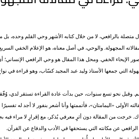
قال متصلة بالرافعي، لا من خلال كتابه الأشهر وحي القلم وحده، بل 
قالاته المجهولة. والوحي، في أصل معناه، هو الإعلام الخفي السريع
صور الإيحاء الخفي. ومحل هذا المقال هو وحي الرافعي الإنساني؛ أي
هولة التي جمعها الأستاذ وليد عبد المجيد كسّاب، وهو قراءة في نواحٍ
قلم. وقبل نحو تسع سنوات، حين بدأت عادة القراءة تستقر لدي، وُفّ
لته الأولى «اليمامتان»، فأتممتها وأنا أشعر بنفور لا أجد له تفسيرًا وا
ذاك. خرجت من المقالة دون أثرٍ معرفي يُذكر، مع إقرارٍ لا مراء فيه 
الرافعي عن مكانته التي يستحقها في الأدب والدفاع عن القرآن.