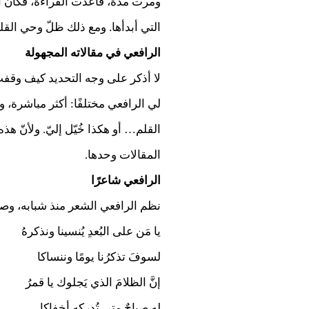
ومرت مدة، فأعدت القراءة، فكان الأ
التي أبدأها. ومع ذلك ظلّ وحي الق
الرافعي في مقالاته المجهولة
لا أذكر على وجه التحديد كيف وقفت 
لي الرافعي مختلفًا: أكثر مباشرة،
القلم… أو هكذا خُيّل إليّ. ولأنّ ه
المقالات وحدها.
الرافعي شاعرًا
نظم الرافعي الشعر منذ شبابه، وصدر
يا مَن على البُعدِ يُنسينا ونذكرهُ
لسوفَ تذكرُنا يومًا وننساكا
إنَّ الظلامَ الذي يَجلوك يا قمرُ
له صباحٌ متى تُدركه أخفاكا