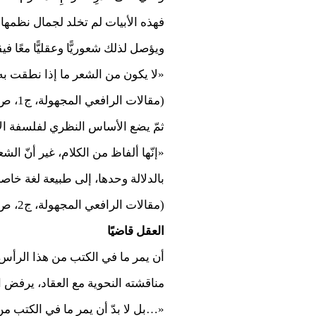
فهذه الأبيات لم تخلد لجمال نظمها و
ويؤصل لذلك شعوريًّا وعقليًّا معًا في
«لا يكون من الشعر ما إذا نطقت به 
(مقالات الرافعي المجهولة، ج1، ص43).
ثمّ يضع الأساس النظري لفلسفة الأ
«إنّها ألفاظ من الكلام، غير أنّ ال
بالدلالة وحدها، إلى طبيعة لغة خاصة
(مقالات الرافعي المجهولة، ج2، ص28).
العقل قاضيًا
أن يمر ما في الكتب من هذا الرأس في 
مناقشته النحوية مع العقاد، يرفض ا
«…بل لا بدّ أن يمر ما في الكتب من 