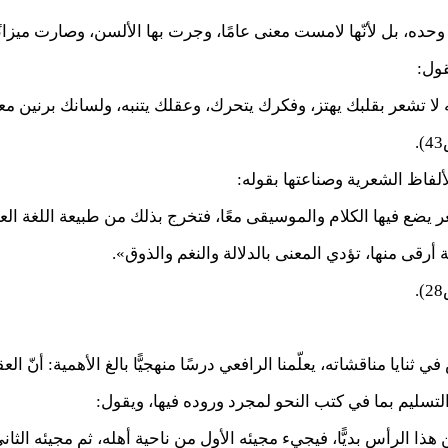
حده، بل لأنّها لامست معنى عامًا، وجرت بها الألسن، وصارت ميزانًا 
قول:
لا تشعر بقلبك يهتز، وفكرك يتحرك، وعقلك يتنبه، ولسانك برنين مع
لفاظ الشعرية وصناعتها بقوله:
شعر يضع فيها الكلام والموسيقى معًا، فتخرج بذلك من طبيعة اللغة الع
 أرقى منها، تؤدي المعنى بالدلالة والنغم والذوق».
ثنايا مناقشاته، يعلّمنا الرافعي درسًا منهجيًّا بالغ الأهمية: أنّ ا
لتسليم بما في كتب النحو لمجرد وروده فيها، ويقول:
هذا الرأس بديًّا، فيجيء مجيئه الأول من ناحية أهله، ثم مجيئه الثان