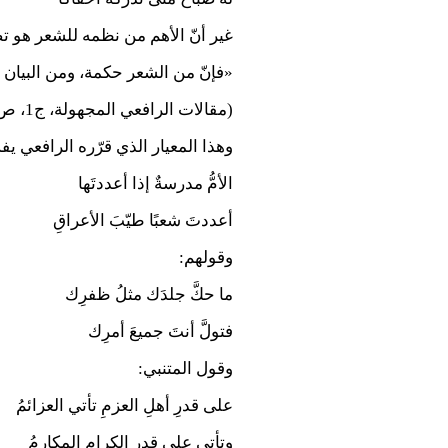
غير أنّ الأهم من نظمه للشعر هو ت
«فإنّ من الشعر حكمة، ومن البيان 
(مقالات الرافعي المجهولة، ج1، ص40).
وهذا المعيار الذي قرّره الرافعي ي
الأمُّ مدرسةٌ إذا أعددتَها
أعددتَ شعبًا طيّبَ الأعراقِ
وقولهم:
ما حكَّ جلدَك مثلُ ظفرِك
فتولَّ أنتَ جميعَ أمرِك
وقول المتنبي:
على قدرِ أهلِ العزمِ تأتي العزائمُ
وتأتي على قدرِ الكرامِ المكارمُ