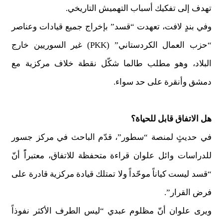
تهدف إلى تفكيك أسباب التهميش التاريخي.
وفي بندٍ لافت، تعهدت “قسد” بإخراج جميع قيادات وعناصر
“حزب العمال الكردستاني” (PKK) غير السوريين خارج
البلاد، وهو مطلب طالما شكّل نقطة خلاف مركزية مع
دمشق وأنقرة على حد سواء.
هل الاتفاق قابل للحياة؟
في حديثٍ لمنصة “سطور”، قدّم الباحث في مركز جسور
للدراسات وائل علوان قراءة متحفظة للاتفاق، معتبراًً أنّ
“قسد ليست كياناً موحّداً ولا تمتلك قيادة مركزية قادرة على
فرض القرار”.
ويرى علوان أنّ مظلوم عبدي “ليس الطرف الأكثر نفوذاً