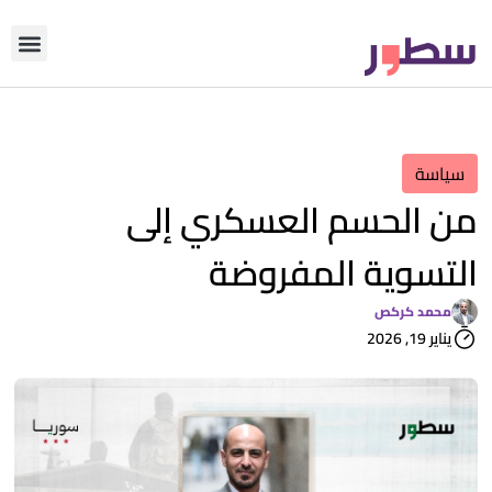
دوّن معنا
من نحن؟
رأي التحري
سياسة
من الحسم العسكري إلى
التسوية المفروضة
محمد كركص
يناير 19, 2026