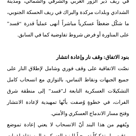
في ريف دير الزور الغربي والشرقي والشمالي، ومدينة
الشدادي وبلدات مركدة والبراك في ريف الحسكة الجنوبي،
ما شكّل ضغطاً عسكرياً مباشراً أنهى عملياً قدرة “قسد”
على المناورة أو فرض شروط تفاوضية كما في السابق.
بنود الاتفاق: وقف نار وإعادة انتشار
نصّت الاتفاقية على وقف فوري وشامل لإطلاق النار على
جميع الجبهات ونقاط التماس، بالتوازي مع انسحاب كامل
التشكيلات العسكرية التابعة لـ”قسد” إلى منطقة شرق
الفرات، في خطوةٍ وُصفت بأنّها تمهيدية لإعادة الانتشار
وفتح مسار الاندماج العسكري والأمني.
ويُفهم من هذا البند أنّ الانسحاب لا يعني إعادة تموضع
مؤقت، بل تفكيكاً تدريجياً للبنية العسكرية المستقلة لقوات