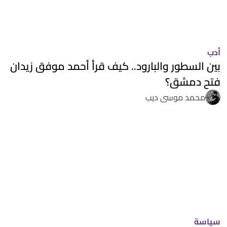
أدب
بين السطور والبارود.. كيف قرأ أحمد موفق زيدان
فتح دمشق؟
محمد موسى ديب
سياسة