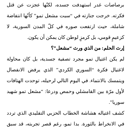
برصاصات غدر استهدفت جسده، لكنّها عجزت عن قتل
فكرته. خرجت جنازته في “سبت مشعل تمو” كأنّها انتفاضة
شاملة، حيث ارتفعت صوره في كلّ المدن السورية، لا
كزعيمٍ قومي، بل كرمزٍ لوطن كان يمكن أن يكون.
إرث الحلم: من الذي ورث “مشعل”؟
لم يكن اغتيال تمو مجرد تصفية جسدية، بل كان محاولة
لاغتيال فكرة “السوري الكردي” الذي يرفض الانفصال
ويتمسك بالانتماء. في اليوم التالي لرحيله، توحدت الهتافات
لأول مرّة بين القامشلي وحمص ودرعا: “مشعل تمو شهيد
سوريا”.
كشف اغتياله هشاشة الخطاب الحزبي التقليدي الذي تردد
في الانخراط بالثورة. بدا تمو، رغم قصر تجربته، قد سبق