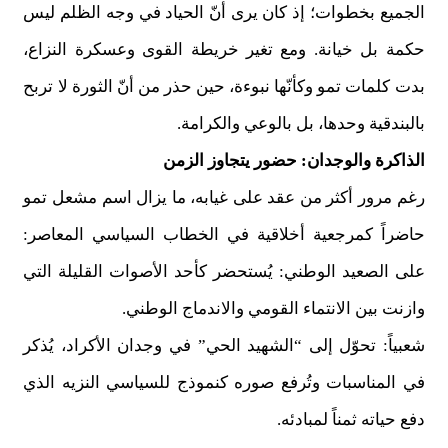
الجميع بخطوات؛ إذ كان يرى أنّ الحياد في وجه الظلم ليس
حكمة بل خيانة. ومع تغير خريطة القوى وعسكرة النزاع،
بدت كلمات تمو وكأنّها نبوءة، حين حذر من أنّ الثورة لا تربح
بالبندقية وحدها، بل بالوعي والكرامة.
الذاكرة والوجدان: حضور يتجاوز الزمن
رغم مرور أكثر من عقد على غيابه، ما يزال اسم مشعل تمو
حاضراً كمرجعية أخلاقية في الخطاب السياسي المعاصر:
على الصعيد الوطني: يُستحضر كأحد الأصوات القليلة التي
وازنت بين الانتماء القومي والاندماج الوطني.
شعبياً: تحوّل إلى “الشهيد الحي” في وجدان الأكراد، يُذكر
في المناسبات وتُرفع صوره كنموذج للسياسي النزيه الذي
دفع حياته ثمناً لمبادئه.