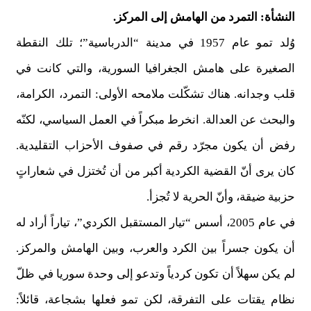
النشأة: التمرد من الهامش إلى المركز.
وُلد تمو عام 1957 في مدينة “الدرباسية”؛ تلك النقطة
الصغيرة على هامش الجغرافيا السورية، والتي كانت في
قلب وجدانه. هناك تشكّلت ملامحه الأولى: التمرد، الكرامة،
والبحث عن العدالة. انخرط مبكراً في العمل السياسي، لكنّه
رفض أن يكون مجرّد رقم في صفوف الأحزاب التقليدية.
كان يرى أنّ القضية الكردية أكبر من أن تُختزل في شعاراتٍ
حزبية ضيقة، وأنّ الحرية لا تُجزأ.
في عام 2005، أسس “تيار المستقبل الكردي”، تياراً أراد له
أن يكون جسراً بين الكرد والعرب، وبين الهامش والمركز.
لم يكن سهلاً أن تكون كردياً وتدعو إلى وحدة سوريا في ظلّ
نظام يقتات على التفرقة، لكن تمو فعلها بشجاعة، قائلاً: