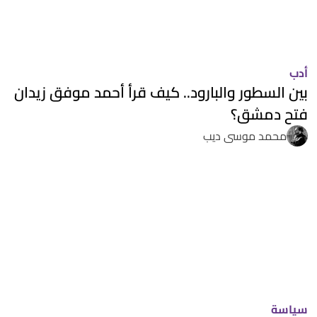
أدب
بين السطور والبارود.. كيف قرأ أحمد موفق زيدان
فتح دمشق؟
محمد موسى ديب
سياسة