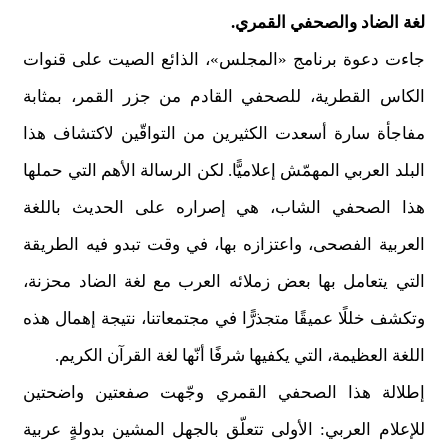
لغة الضاد والصحفي القمري.
جاءت دعوة برنامج «المجلس»، الذائع الصيت على قنوات
الكاس القطرية، للصحفي القادم من جزر القمر، بمثابة
مفاجأة سارة أسعدت الكثيرين من التواقّين لاكتشاف هذا
البلد العربي المهمّش إعلاميًّا. لكن الرسالة الأهم التي حملها
هذا الصحفي الشاب، هي إصراره على الحديث باللغة
العربية الفصحى، واعتزازه بها، في وقت تبدو فيه الطريقة
التي يتعامل بها بعض زملائه العرب مع لغة الضاد محزنة،
وتكشف خللًا عميقًا متجذرًّا في مجتمعاتنا، نتيجة إهمال هذه
اللغة العظيمة، التي يكفيها شرفًا أنّها لغة القرآن الكريم.
إطلالة هذا الصحفي القمري وجّهت صفعتين واضحتين
للإعلام العربي: الأولى تتعلّق بالجهل المشين بدولةٍ عربية