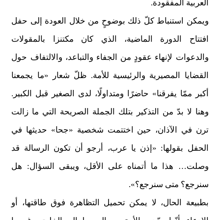
العربية المفقودة.
ويمكن استنباط كلّ ذلك بوضوحٍ من خلال العودة إلى حفل
افتتاح الدورة الماضية، الذي كان مكتنزا بالمقولات
والدعوات لإنهاء عقودٍ من الجفاء والتباعد، والالتفاف حول
القضايا المصيرية والرئيسية للأمة. ظلّ شعار «ما يجمعنا
أكبر ممّا يفرقنا» حاضرًا ومتداولًا، لدى الصغير قبل الكبير.
وهنا لا بدّ من التذكير بتلك الجملة الصريحة التي ما زالت
ترن في الآذان، حين اختتمت شخصية «جحا» حديثها في
الحفل بقولها: «إذن يا عرب، أرجو أن تكون الرسالة قد
وصلت… هذا ما أتمناه على الأقل، ويبقى السؤال: هل
سنرجع؟ متى سنرجع؟».
بطبيعة الحال، لا يمكن تحميل التظاهرة فوق طاقتها، أو