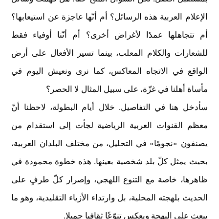
الإعلام العربية هذه الرسائل؟ أم أنّها عاجزة عن استيعابها؟
أم تتجاهلها عمدًا لأغراض أخرى؟ أم أنّنا أوفياء فقط
للشعارات والكلام المعلب، بينما تسير الأفعال على أرض
الواقع في الاتجاه المعاكس، كما نرى ونعيش اليوم في
مأساة أهلنا في غزّة، على سبيل المثال لا الحصر؟
سأدخل هنا في التفاصيل. خلال أيام البطولة، لاحظنا أنّ
معظم القنوات العربية الرياضية لجأت إلى استقدام من
يصنفون «نجومًا» في التحليل، من مختلف البلدان العربية،
بحيث يمثل كلّ بلد شخصية بعينها. هذه خطوة محمودة في
ظاهرها، خاصة مع التنوع اللهجي، وإصرار كلّ طرفٍ على
الحديث بلهجته المحلية، بل وارتداء الأزياء التقليدية، وهو ما
يبعث على البهجة ويعكس تنوّعًا ثقافيا جميلا.