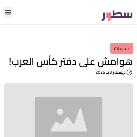
دوّن معنا
من نحن؟
رأي التحري
مدونات
هوامش على دفتر كأس العرب!
ديسمبر 23, 2025