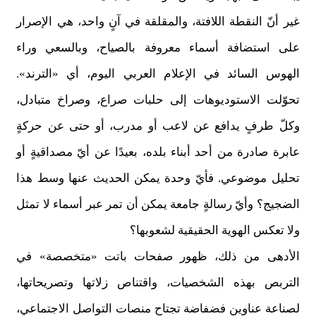
غير أنّ النقطة اللافتة، والمقلقة في آنٍ واحد، هي الإصرار
على استضافة أسماء معروفة بالصياح، وبالسعي وراء
الهوس السائد في الإعلام العربي اليوم، أي «الترند».
تحوّلت الاستوديوهات إلى حلبات صراع، وصراخ متبادل،
وكلّ طرفٍ يدافع عن لاعب أو مدرب، أو حتى عن حركةٍ
عابرة صادرة من أحد أبناء بلده، بعيدًا عن أيّ مصداقيةٍ أو
تحليل موضوعي. فأيّ وحدة يمكن الحديث عنها وسط هذا
الضجيج؟ وأيّ رسالةٍ جامعة يمكن أن تمر عبر أسماء لا تمثل
ولا تعكس الهوية الحقيقية لشعوبها؟
الأدهى من ذلك، ظهور صفحات باتت «متخصصة» في
التربص بهذه الشخصيات، واقتناص زلاتها وتصريحاتها،
لصناعة عناوين فضفاضة تجتاح منصات التواصل الاجتماعي،