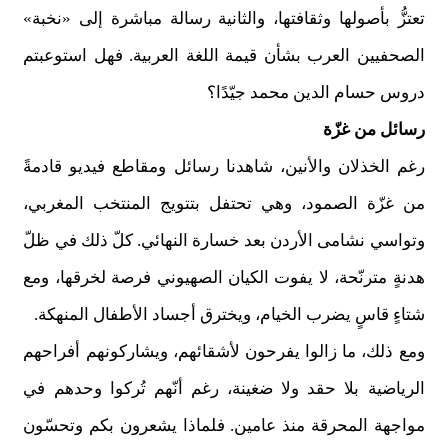
تعتزُّ بأصولها وثقافتها، والثانية رسالة مباشرة إلى «نخبة»
الصحفيين العرب بشأن قيمة اللغة العربية. فهل استوعبتم
دروس حسام الدين محمد جيّدًا؟
رسائل من غزّة
رغم الخذلان والأنين، شاهدنا رسائل ومقاطع فيديو قادمةً
من غزّة الصمود، وهي تحتفل بتتويج المنتخب المغربي،
وتواسي نشامى الأردن بعد خسارة النهائي. كلّ ذلك في ظلّ
هدنةٍ مترنّحة، لا يفوت الكيان الصهيوني فرصة لخرقها، ومع
شتاءٍ قاسٍ يضرب الخيام، ويخترق أجساد الأطفال المنهكة.
ومع ذلك، ما زالوا يفرحون لأشقائهم، ويشاركونهم أفراحهم
الرياضية بلا حقد ولا ضغينة، رغم أنّهم تُركوا وحدهم في
مواجهة المحرقة منذ عامين. فلماذا يشعرون بكم وتحسّون