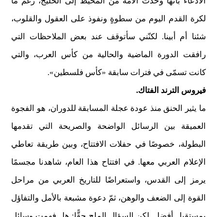
الادعاء بأنّها وحّدت الأمة من المحيط إلى الخليج، رغم ما
لكرة القدم اليوم من سطوةٍ ونفوذ على العقول والقلوب،
شئنا أم أبينا. لكنّني سأتوقف عند بعض الملاحظات التي
رافقت الدورة الماضية والحالية من كأس العرب، والتي
كانت تسمّى في فترات سابقة «كأس فلسطين».
فيروس الترند الفتاك.
ما يثير الحنق منذ عودة عجلة المسابقة للدوران، هو الفجوة
العميقة بين الرسائل الواضحة والصريحة التي تقدمها
البطولة، خصوصًا في حفلات الافتتاح، وبين طريقة تعاطي
الإعلام العربي معها. في افتتاح هذا العام، شاهدنا مجسمًا
يرمز إلى القدس، واستعراضًا للتاريخ العربي من مراحل
القوة إلى الضعف والوهن، ثمّ دعوة مشبعة بالأمل والتفاؤل
بمستقبل أفضل. لكن السؤال الملح حقًّا: هل فهمت وسائل