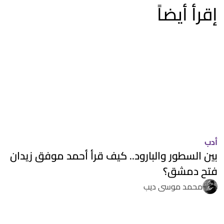
إقرأ أيضاً
أدب
بين السطور والبارود.. كيف قرأ أحمد موفق زيدان
فتح دمشق؟
محمد موسى ديب