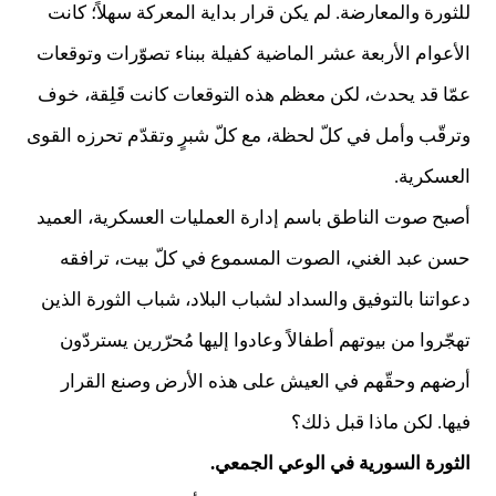
للثورة والمعارضة. لم يكن قرار بداية المعركة سهلاً؛ كانت
الأعوام الأربعة عشر الماضية كفيلة ببناء تصوّرات وتوقعات
عمّا قد يحدث، لكن معظم هذه التوقعات كانت قَلِقة، خوف
وترقّب وأمل في كلّ لحظة، مع كلّ شبرٍ وتقدّم تحرزه القوى
العسكرية.
أصبح صوت الناطق باسم إدارة العمليات العسكرية، العميد
حسن عبد الغني، الصوت المسموع في كلّ بيت، ترافقه
دعواتنا بالتوفيق والسداد لشباب البلاد، شباب الثورة الذين
تهجّروا من بيوتهم أطفالاً وعادوا إليها مُحرّرين يستردّون
أرضهم وحقّهم في العيش على هذه الأرض وصنع القرار
فيها. لكن ماذا قبل ذلك؟
الثورة السورية في الوعي الجمعي.