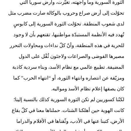
الثورة السورية وما واجهته، تغيّرت، وأرض سوريا التي
تحوّلت إلى أرض صراع وحروب بالوكالة صارت مضرب مثل
لدى شعوب المنطقة. تحوّلت الثورة السورية إلى كابوسٍ
تُهدد فيه الأنظمة المستبدّة مواطنيها، تقنعهم بأن لا وجود
للحرية في هذه المنطقة، وأنّ كلّ نداءات ومحاولات التحرر
مصيرها الفوضى والصراعات ولاجئون ثُقْل على الدول
المضيفة. تطبيع عالمي مع نظام الأسد، وبناء سردية كاذبة
ومزيّفة عن انتصاره وانتهاء الثورة، أو “انتهاء الحرب” كما
كان يصفها إعلام نظام الأسد ومواليه.
لكنّنا كسوريين لم تكن الثورة السورية كذلك بالنسبة إلينا؛
كانت الهوية حين أهلكنا الشتات. حملناها معنا في كلّ بقاع
الأرض، كتبنا عنها في الأدب، وثّقناها في الأفلام والدراما