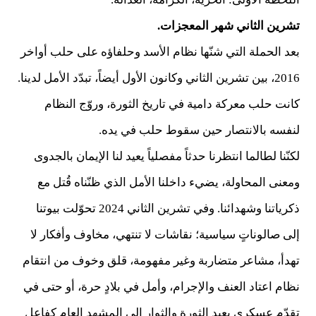
تشرين الثاني شهر المعجزات.
بعد الحملة التي شنّها نظام الأسد وحلفاؤه على حلب أواخر
2016، بين تشرين الثاني وكانون الأول أيضاً، تبدّد الأمل لدينا.
كانت حلب معركة دامية في تاريخ الثورة، وروّج النظام
لنفسه بالانتصار حين سقوط حلب في يده.
لكنّنا لطالما انتظرنا حدثاً مفصلياً يعيد لنا الإيمان بالجدوى
ومعنى المحاولة، يضيء داخلنا الأمل الذي ظنّناه قُتل مع
ذكرياتنا وشهدائنا. وفي تشرين الثاني 2024 تحوّلت بيوتنا
إلى صالوناتٍ سياسية؛ نقاشات لا تنتهي، مخاوف وأفكار لا
تهدأ، مشاعر متضاربة وغير مفهومة، قلق وخوف من انتقام
نظام اعتاد العنف والإجرام، وأمل في بلادٍ حرة، أو حتى في
تقدّم عسكري يعيد الثورة والثوار إلى المشهد العام كفاعلٍ