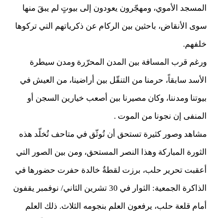
المسجد الأموي، ومهجّرون يعودون إلى بيوتٍ لم يبقَ منها
سوى الأنقاض، باحثين بين الركام عن ذكرياتهم التي تركوها
خلفهم.
ورغم قرب المسافة بين المدن المحرّرة ومدن سيطرة
الأسد سابقاً، حرمنا من التنقّل بين أراضينا، من العيش في
بيوتنا ومدننا، وكان مصيرنا بين أصعب خيارين السجن أو
المنفى إن نجونا من الموت .
مشاهد وصور كثيرة تستحق أن تُوثّق في متاحف تُخلّد هذه
الثورة المباركة وهذا النصر المستحق، ومن بين الصور التي
أعقبت تحرير حلب، برزت لقطةٌ خالدة حفرت حضورها في
الذاكرة الجمعية: الثوار في 30 تشرين الثاني/ نوفمبر يقفون
أمام قلعة حلب، يرفعون العلم بنجومه الثلاث. ذلك العلم