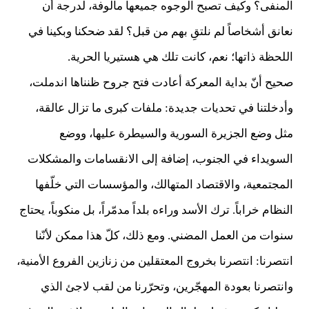
المنفى؟ وكيف تصبح الوجوه جميعها مألوفة، لدرجة أن
نعانق أشخاصاً لم نلتقِ بهم من قبل؟ لقد ضحكنا وبكينا في
اللحظة ذاتها؛ نعم، كانت تلك هي هستيريا الحرية.
صحيح أنّ بداية المعركة أعادت فتح جروح ظنناها اندملت،
وأدخلتنا في تحديات جديدة: ملفات كبرى ما تزال عالقة،
مثل وضع الجزيرة السورية والسيطرة عليها، ووضع
السويداء في الجنوب، إضافة إلى الانقسامات والمشكلات
المجتمعية، والاقتصاد المتهالك، والمؤسسات التي خلّفها
النظام خراباً. ترك الأسد وراءه بلداً مدمّراً، بل منكوباً، يحتاج
سنوات من العمل المضني. ومع ذلك، كلّ هذا ممكن لأنّنا
انتصرنا: انتصرنا بخروج المعتقلين من زنازين الفروع الأمنية،
وانتصرنا بعودة المهجّرين، وتحرّرنا من لقب لاجئ الذي