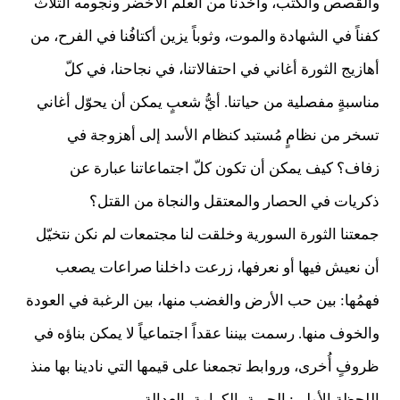
والقصص والكتب، وأخذنا من العلم الأخضر ونجومه الثلاث
كفناً في الشهادة والموت، وثوباً يزين أكتافُنا في الفرح، من
أهازيج الثورة أغاني في احتفالاتنا، في نجاحنا، في كلّ
مناسبةٍ مفصلية من حياتنا. أيُّ شعبٍ يمكن أن يحوّل أغاني
تسخر من نظامٍ مُستبد كنظام الأسد إلى أهزوجة في
زفاف؟ كيف يمكن أن تكون كلّ اجتماعاتنا عبارة عن
ذكريات في الحصار والمعتقل والنجاة من القتل؟
جمعتنا الثورة السورية وخلقت لنا مجتمعات لم نكن نتخيّل
أن نعيش فيها أو نعرفها، زرعت داخلنا صراعات يصعب
فهمُها: بين حب الأرض والغضب منها، بين الرغبة في العودة
والخوف منها. رسمت بيننا عقداً اجتماعياً لا يمكن بناؤه في
ظروفٍ أُخرى، وروابط تجمعنا على قيمها التي نادينا بها منذ
اللحظة الأولى: الحرية، الكرامة، العدالة.