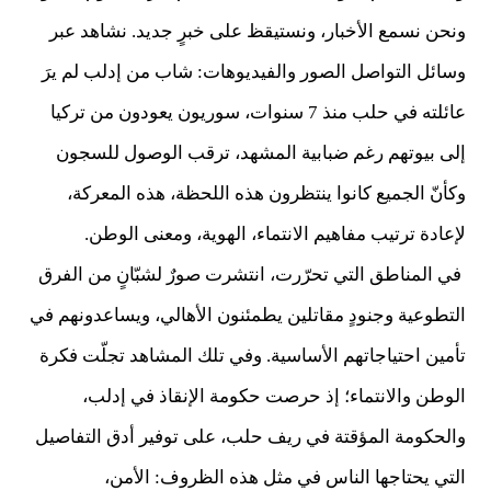
ونحن نسمع الأخبار، ونستيقظ على خبرٍ جديد. نشاهد عبر
وسائل التواصل الصور والفيديوهات: شاب من إدلب لم يرَ
عائلته في حلب منذ 7 سنوات، سوريون يعودون من تركيا
إلى بيوتهم رغم ضبابية المشهد، ترقب الوصول للسجون
وكأنّ الجميع كانوا ينتظرون هذه اللحظة، هذه المعركة،
لإعادة ترتيب مفاهيم الانتماء، الهوية، ومعنى الوطن.
في المناطق التي تحرّرت، انتشرت صورٌ لشبّانٍ من الفرق
التطوعية وجنودٍ مقاتلين يطمئنون الأهالي، ويساعدونهم في
تأمين احتياجاتهم الأساسية. وفي تلك المشاهد تجلّت فكرة
الوطن والانتماء؛ إذ حرصت حكومة الإنقاذ في إدلب،
والحكومة المؤقتة في ريف حلب، على توفير أدق التفاصيل
التي يحتاجها الناس في مثل هذه الظروف: الأمن،