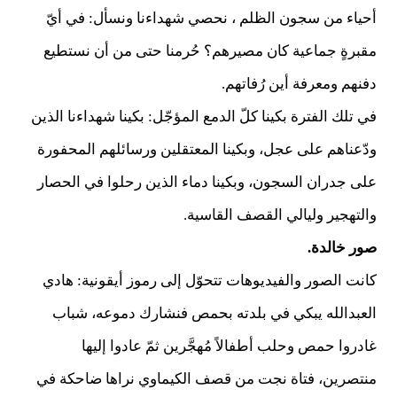
أحياء من سجون الظلم ، نحصي شهداءنا ونسأل: في أيّ
مقبرةٍ جماعية كان مصيرهم؟ حُرمنا حتى من أن نستطيع
دفنهم ومعرفة أين رُفاتهم.
في تلك الفترة بكينا كلّ الدمع المؤجّل: بكينا شهداءنا الذين
ودّعناهم على عجل، وبكينا المعتقلين ورسائلهم المحفورة
على جدران السجون، وبكينا دماء الذين رحلوا في الحصار
والتهجير وليالي القصف القاسية.
صور خالدة.
كانت الصور والفيديوهات تتحوّل إلى رموز أيقونية: هادي
العبدالله يبكي في بلدته بحمص فنشارك دموعه، شباب
غادروا حمص وحلب أطفالاً مُهجَّرين ثمّ عادوا إليها
منتصرين، فتاة نجت من قصف الكيماوي نراها ضاحكة في