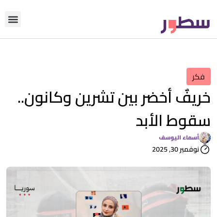
دوّن معنا
من نحن؟
رأي التحري
فكر
خريفٌ أخضر بين تشرين وكانون..
سقوط الأبد
أسماء اليوسف
نوفمبر 30, 2025