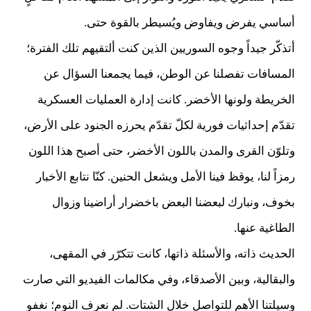
أساسي يفرض ويفاوض ويُسيطر بالقوة حتى.
أتذكّر جيداً وجوه السوريين الذين كنت ألتقيهم تلك الفترة؛
المسافات تفصلنا عن الوطن، فيما يجمعنا السؤال عن
الخريطة ولونها الأخضر. كانت إدارة العمليات العسكرية
تقدّم إحداثيات فورية لكلّ تقدّم يحرزه الجنود على الأرض،
وتلوّن القرى والمدن باللون الأخضر، حتى أصبح هذا اللون
رمزاً لنا، يوقظ فينا الأمل ويشعل الحنين. كنّا نتابع الأخبار
بخوف، ونبارك لبعضنا البعض باخضرار أراضينا وزوال
الطاغية عنها.
الحديث ذاته، والأسئلة ذاتها، كانت تتكرّر في المقهى،
والبقالية، وبين الأصدقاء، وفي مكالمات الفيديو التي صارت
وسيلتنا الأهم للتواصل خلال الشتات. لم نعرف النوم؛ نغفو