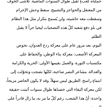
حملناه كعبءٍ ثقيل طوال السنوات الماضية. تلاشى الخوف
من المعتقل والحواجز والتشبيح. سقط وحش الإجرام
وسقطت معه حاشيته، ولن يُسمح بتكرار مثل هذا النظام
في بلدٍ دفع شعبه كلّ هذه التضحيات ليحيا حراً لا يقبل
الظلم.
اليوم، بعد مرور عام على معركة ردع العدوان، نخوض
المعركة الأصعب: معركة بناء الوطن، والحفاظ على
مكتسبات الثورة، والعمل بقيمها الأولى: الحرية والكرامة
والعدالة. مشاعر النصر صاخبة، لكنّها نضجت وتحوّلت إلى
انتماءٍ راسخ. الطريق ليس سهلاً، وقد لا يكون الحاضر مريحاً،
لكن معركة البقاء التي خضناها طوال سنوات أثبتت حقيقة
واحدة: أنّ هذا الشعب، رغم كلّ ما مر به، ما زال قادراً على