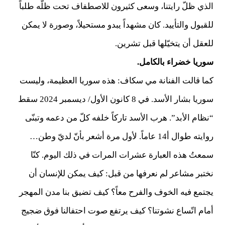
الذي ظلّ رايتنا، وسعى كثيرون للاصطفاف تحت ظلّه طلباً
للقبول والتأييد. كان مشهداً يبدو مستحيلاً، وصورة لا يمكن
للعقل أن يتخيّلها قبل تشرين.
سوريا خضراء بالكامل.
كما قالت الفنانة مي سكاف: هذه سوريا العظيمة، وليست
سوريا بشار الأسد. في 8 كانون الأول/ ديسمبر 2024 سقط
“نظام الأبد”. هرب الأسد تاركاً خلفه كلّ من دعمه وتبنّى
روايته طوال أ14 عاماً. لأول مرة أشعر بأنّ لديّ وطن…
سمعتُ هذه العبارة عشرات المرات في ذلك اليوم. كنّا
نختبر مشاعر لم نعرفها من قبل: كيف يمكن للإنسان أن
يجتمع فيه الخوف والفرح معاً؟ كيف تضيق بنا مدن المهجر
أمام اتّساع نشوتنا؟ كيف يرتفع صوت احتفالنا فوق ضجيج