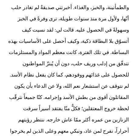
والطمأنينة، والخبز، والغذاء. أخبرتني صديقةٌ لم تغادر حلب
أنّها، ولأول مرة منذ سنوات طويلة، ترى وفرةً في الخبز
وسهولةً في الحصول عليه. قالت لي: لقد نسيت كيف
أتسوّق بلا البطاقة ذكية، وكيف أحصل على الأساسيات بهذه
البساطة. في تلك الفترة، كانت معظم المواد والمستلزمات
تتدفّق من إدلب وريف حلب، دون أن يُبتزّ المواطنون
للحصول على غذائهم ووقودهم، كما كان يفعل نظام الأسد.
لم نتوقف عن استشعار نعم الله، ولا عن الدعاء بأن يكون
المقاتلون أقوى من بطش الأسد وإجرامه. كنّا جميعاً نترقّب
لحظة خروج المعتقلين؛ فكلٌّ منّا يفتقد أسيراً سرقت
الزنازين من عمره أكثر ممّا عاش خارجه. ننتظر رؤيتهم
أحراراً، نفرح لمن عاد، ونبكي معهم وعلى الذين لم يخرجوا