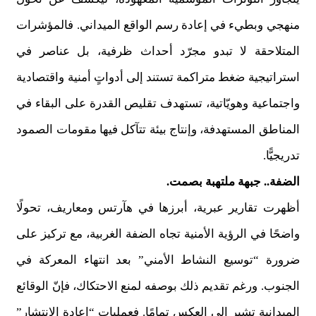
منهجي وبطيء في إعادة رسم الواقع الميداني. فالمؤشرات
المتلاحقة لا تبدو مجرّد أحداث ظرفية، بل عناصر في
استراتيجية ضغط متراكمة تستند إلى أدواتٍ أمنية واقتصادية
واجتماعية وهويّاتية، تستهدف تقليص القدرة على البقاء في
المناطق المستهدفة، وإنتاج بيئة تتآكل فيها مقومات الصمود
تدريجيًّا.
الضفة.. جبهة ملتهبة بصمت.
أظهرت تقارير عبرية، أبرزها في هآرتس ومعاريف، تحولًا
واضحًا في الرؤية الأمنية تجاه الضفة الغربية، مع تركيز على
ضرورة “توسيع النشاط الأمني” بعد انتهاء المعركة في
الجنوب. ورغم تقديم ذلك بوصفه لمنع الاحتكاك، فإنّ الوقائع
الميدانية تشير إلى العكس تمامًا. فعمليات “إعادة الانتشار”